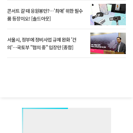
콘서트 갈 때 응원봉만?⋯'최애' 위한 필수
품 등장이오! [솔드아웃]
서울시, 정부에 정비사업 규제 완화 '건
의'⋯국토부 "협의 중" 입장만 [종합]