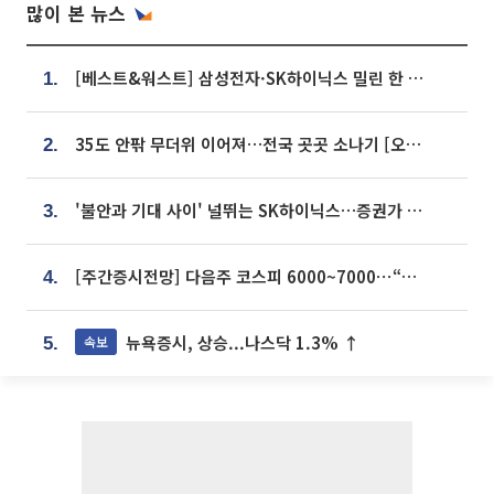
많이 본 뉴스
[베스트&워스트] 삼성전자·SK하이닉스 밀린 한 주…상상인증권은 85% 급등
1.
35도 안팎 무더위 이어져…전국 곳곳 소나기 [오늘 날씨]
2.
'불안과 기대 사이' 널뛰는 SK하이닉스…증권가 "HBM4·LTA 기반 펀터멘털 견고"
3.
[주간증시전망] 다음주 코스피 6000~7000⋯“外人 수급은 정책이 변수”
4.
뉴욕증시, 상승...나스닥 1.3% ↑
속보
5.