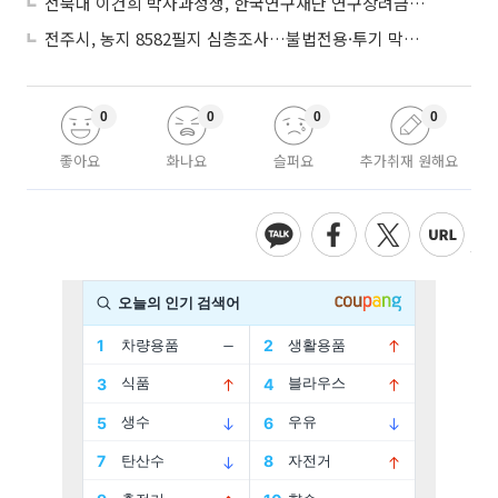
전북대 이건희 박사과정생, 한국연구재단 연구장려금 선정
전주시, 농지 8582필지 심층조사…불법전용·투기 막는다
0
0
0
0
좋아요
화나요
슬퍼요
추가취재 원해요