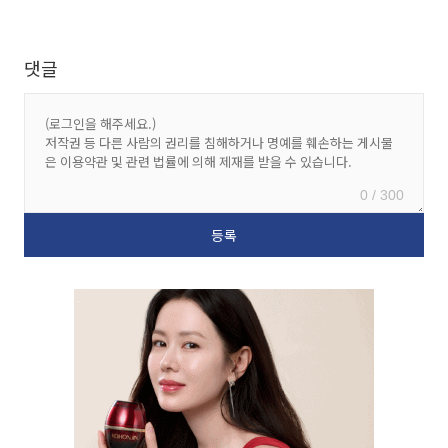
댓글
0 / 300