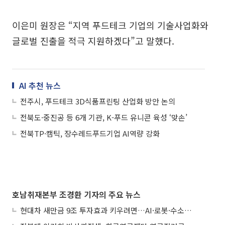
이은미 원장은 “지역 푸드테크 기업의 기술사업화와
글로벌 진출을 적극 지원하겠다”고 말했다.
AI 추천 뉴스
전주시, 푸드테크 3D식품프린팅 산업화 방안 논의
전북도·중진공 등 6개 기관, K-푸드 유니콘 육성 ‘맞손’
전북TP·캠틱, 장수레드푸드기업 AI역량 강화
호남취재본부 조경환 기자의 주요 뉴스
현대차 새만금 9조 투자효과 키우려면…AI·로봇·수소 공공기관 집적화 시급