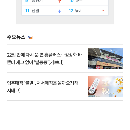
주요뉴스
22일 만에 다시 문 연 홈플러스…정상화 바
쁜데 재고 없어 ‘발동동’[가보니]
입추매직 '불발', 처서매직은 올까요? [해
시태그]