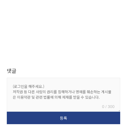
댓글
0 / 300