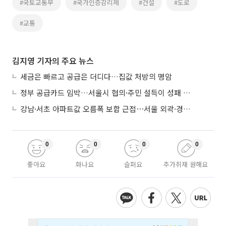
#국토교통부
#국가인증감리제
#건설
#도로
#교통
김지영 기자의 주요 뉴스
세금은 빠르고 공급은 더디다…집값 처방의 명암
정부 공급카드 임박…서울시 협의·주민 설득이 성패 가른다
강남·서초 아파트값 오름폭 보합 근접⋯서울 외곽·경기 남부 중심 매수세
0
0
0
0
좋아요
화나요
슬퍼요
추가취재 원해요