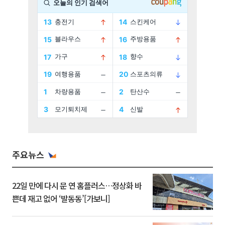
주요뉴스
22일 만에 다시 문 연 홈플러스…정상화 바
쁜데 재고 없어 ‘발동동’[가보니]