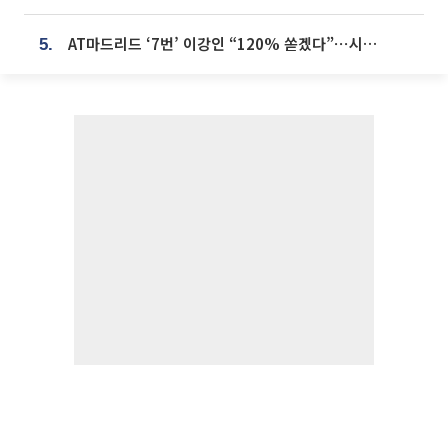
AT마드리드 ‘7번’ 이강인 “120% 쏟겠다”⋯시메오네 감독 “필요한 선수”
5.