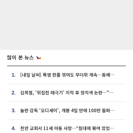
많이 본 뉴스
[내일 날씨] 폭염 한풀 꺾여도 무더위 계속⋯동해안 이틀 연속 비
1.
김희철, '뒤집힌 태극기' 지적 후 정치색 논란…"좌우 떠나 우리나라 국기"
2.
놀란 감독 '오디세이', 개봉 4일 만에 100만 돌파⋯'왕사남' 보다 빠르다
3.
천안 교회서 11세 아동 사망…“침대에 묶여 있었다” 진술 확보
4.