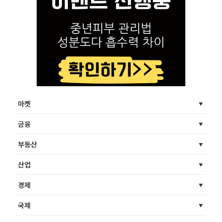
마켓
금융
부동산
산업
경제
국제