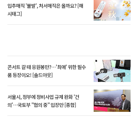
입추매직 '불발', 처서매직은 올까요? [해
시태그]
콘서트 갈 때 응원봉만?⋯'최애' 위한 필수
품 등장이오! [솔드아웃]
서울시, 정부에 정비사업 규제 완화 '건
의'⋯국토부 "협의 중" 입장만 [종합]