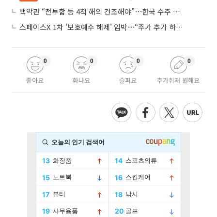
백악관 “전투함 등 4척 해외 건조해야”⋯한국 수주 기대
스페이스X 1차 '보호예수 해제' 임박⋯“주가 추가 하락 가능성”
0
0
0
0
좋아요
화나요
슬퍼요
추가취재 원해요