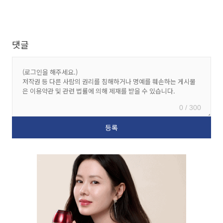
댓글
0 / 300