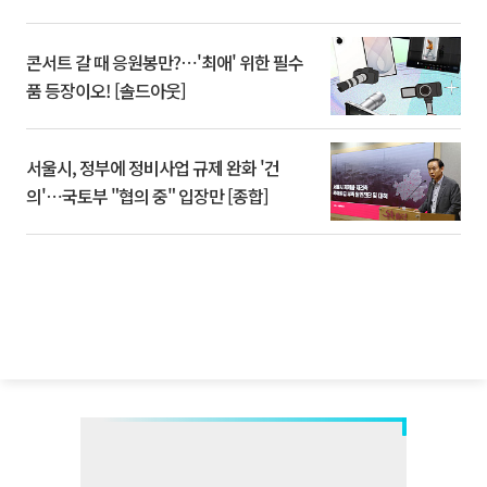
콘서트 갈 때 응원봉만?⋯'최애' 위한 필수
품 등장이오! [솔드아웃]
서울시, 정부에 정비사업 규제 완화 '건
의'⋯국토부 "협의 중" 입장만 [종합]