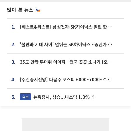
많이 본 뉴스
[베스트&워스트] 삼성전자·SK하이닉스 밀린 한 주…상상인증권은 85% 급등
1.
'불안과 기대 사이' 널뛰는 SK하이닉스…증권가 "HBM4·LTA 기반 펀터멘털 견고"
2.
35도 안팎 무더위 이어져…전국 곳곳 소나기 [오늘 날씨]
3.
[주간증시전망] 다음주 코스피 6000~7000⋯“外人 수급은 정책이 변수”
4.
뉴욕증시, 상승...나스닥 1.3% ↑
속보
5.