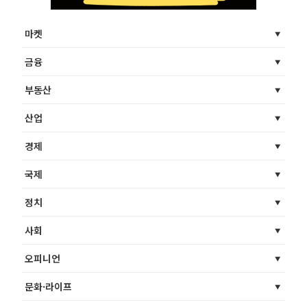
마켓
금융
부동산
산업
경제
국제
정치
사회
오피니언
문화·라이프