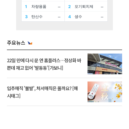
주요뉴스
22일 만에 다시 문 연 홈플러스…정상화 바
쁜데 재고 없어 ‘발동동’[가보니]
입추매직 '불발', 처서매직은 올까요? [해
시태그]