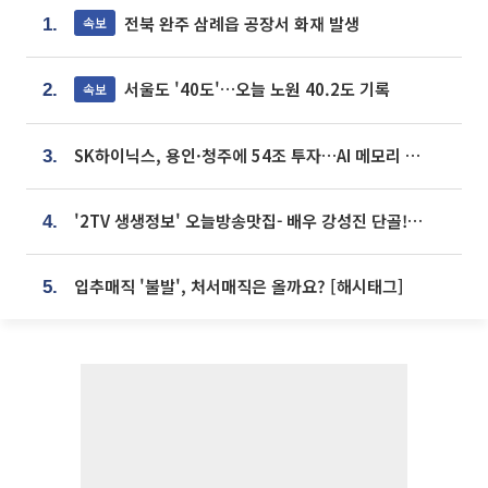
전북 완주 삼례읍 공장서 화재 발생
속보
1.
서울도 '40도'…오늘 노원 40.2도 기록
속보
2.
SK하이닉스, 용인·청주에 54조 투자…AI 메모리 생산기지 키운다
3.
'2TV 생생정보' 오늘방송맛집- 배우 강성진 단골! 쌀국수ㆍ푸팟퐁 커리 맛집 '블○○○'
4.
입추매직 '불발', 처서매직은 올까요? [해시태그]
5.