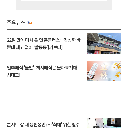
주요뉴스
22일 만에 다시 문 연 홈플러스…정상화 바
쁜데 재고 없어 ‘발동동’[가보니]
입추매직 '불발', 처서매직은 올까요? [해
시태그]
콘서트 갈 때 응원봉만?⋯'최애' 위한 필수