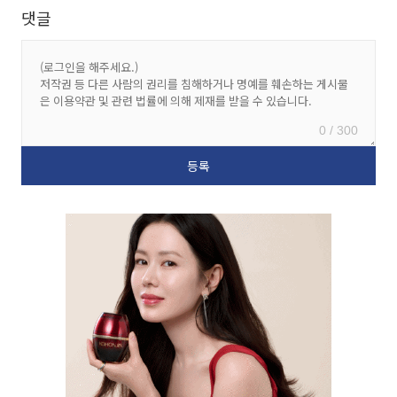
댓글
0 / 300