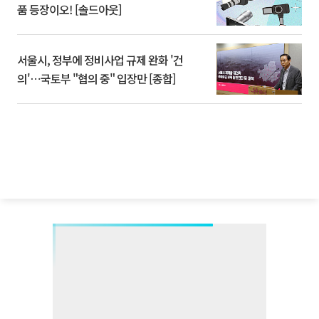
품 등장이오! [솔드아웃]
서울시, 정부에 정비사업 규제 완화 '건
의'⋯국토부 "협의 중" 입장만 [종합]