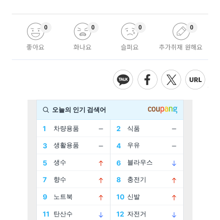
0
0
0
0
좋아요
화나요
슬퍼요
추가취재 원해요