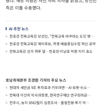
됐다. 해당 의원은 자진 사퇴 의사를 밝혔고, 당선인
측은 이를 수용했다.
AI 추천 뉴스
천호성 전북교육감 당선인, “전북교육 바꾸라는 도민 명령 받들겠다”
천호성 전북교육감 예비후보, 학생 배움중심수업 혁신 공약
전북교육감 선거 하루 앞…천호성·이남호 막판 지지 호소
호남취재본부 조경환 기자의 주요 뉴스
현대차 새만금 9조 투자효과 키우려면…AI·로봇·수소 공공기관 집적화 시급
전북대 이건희 박사과정생, 한국연구재단 연구장려금 선정
전주시, 농지 8582필지 심층조사…불법전용·투기 막는다