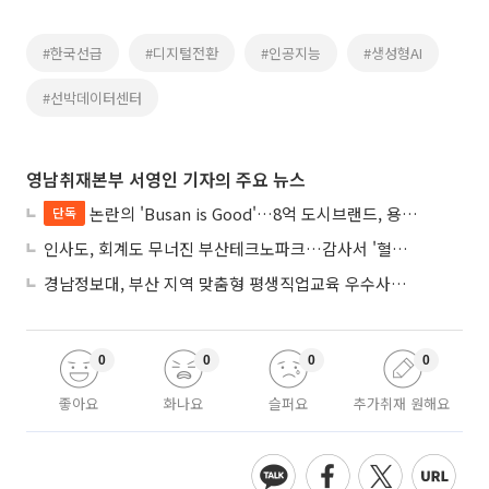
#한국선급
#디지털전환
#인공지능
#생성형AI
#선박데이터센터
영남취재본부 서영인 기자의 주요 뉴스
논란의 'Busan is Good'…8억 도시브랜드, 용산 대통령실 CI 업체가 수행
단독
인사도, 회계도 무너진 부산테크노파크…감사서 '혈세 유용·인사 뒤집기' 적발
경남정보대, 부산 지역 맞춤형 평생직업교육 우수사례로 혁신 주도
0
0
0
0
좋아요
화나요
슬퍼요
추가취재 원해요