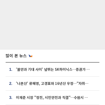
많이 본 뉴스
'불안과 기대 사이' 널뛰는 SK하이닉스…증권가 "HBM4·LTA 기반 펀터멘털 견고"
1.
'나혼산' 류혜영, 고경표와 16년산 우정…"자취방서 부모님과 마주쳐"
2.
이재준 시장 "정전, 시민안전과 직결"…수원시 비상대응체계 가동
3.