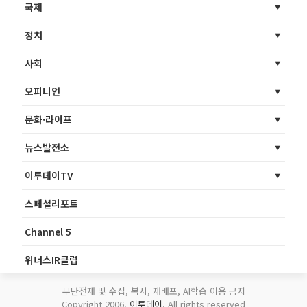
국제
정치
사회
오피니언
문화·라이프
뉴스발전소
이투데이TV
스페셜리포트
Channel 5
위너스IR클럽
무단전재 및 수집, 복사, 재배포, AI학습 이용 금지
Copyright 2006.
이투데이
. All rights reserved