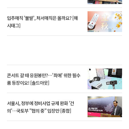
입추매직 '불발', 처서매직은 올까요? [해
시태그]
콘서트 갈 때 응원봉만?⋯'최애' 위한 필수
품 등장이오! [솔드아웃]
서울시, 정부에 정비사업 규제 완화 '건
의'⋯국토부 "협의 중" 입장만 [종합]