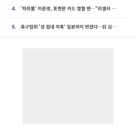
'차쥐뿔' 이준영, 포켓몬 카드 열혈 팬⋯"리셀러 처단할 것"
4.
축구협회 '성 접대 의혹' 일본까지 번졌다…日 심판 실명 공개
5.