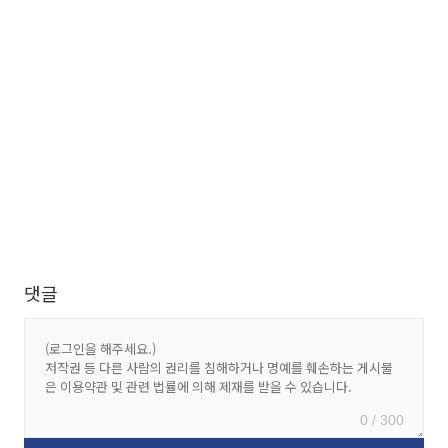
댓글
0 / 300