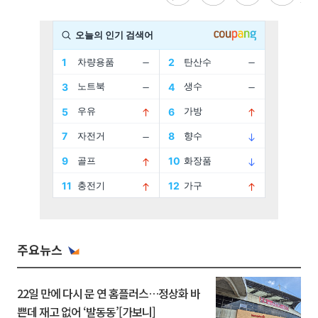
주요뉴스
22일 만에 다시 문 연 홈플러스…정상화 바
쁜데 재고 없어 ‘발동동’[가보니]