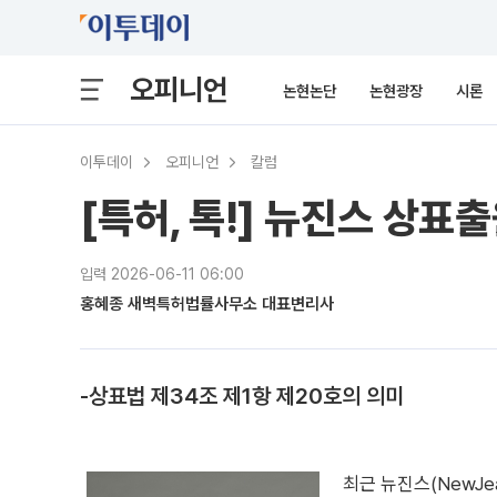
오피니언
논현논단
논현광장
시론
이투데이
오피니언
칼럼
[특허, 톡!] 뉴진스 상표
입력 2026-06-11 06:00
홍혜종 새벽특허법률사무소 대표변리사
-상표법 제34조 제1항 제20호의 의미
최근 뉴진스(NewJ