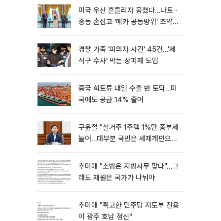
미국 우산 흔들리자 뭉쳤다…나토ㆍ
중동 손잡고 ‘메카 공동방위’ 조약
체결
경찰 가족 '피의자 사건' 45건…'제
식구 수사' 막는 상피제 도입
중국 희토류 대일 수출 반 토막…미
국에도 공급 14% 줄여
구윤철 "실거주 1주택 1%만 종부세
늘어…대부분 국민은 세제개편으로
혜택"
추미애 "소방은 지방사무 맞다"…그
래도 재원은 국가가 나눠야
추미애 "확고한 민주당 지도부 진용
이 광주 호남 정신"