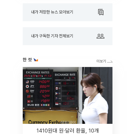
내가 저장한 뉴스 모아보기
내가 구독한 기자 전체보기
한 컷
1410원대 원·달러 환율, 10개