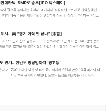
한메카텍, SMR로 승부[IPO 엑스레이]
 문턱이 갈수록 높아지는 추세다. 과거처럼 ‘성장성’만으로 시장 선택을 받던
 실체와 지속 가능한 재무 기반을 냉정하게 살핀다. 상장을 추진하는 기업들
를 입증해야 하는 시험대에 섰다. 본지는 상장을 앞둔 기업의 기술 경쟁
제시…美 “경기 아직 안 끝나” [종합]
 요구 “오만과 합의 별개로 미국이 충족해야” 조건 제시 전 UAE 선박 공격
방을 위한 조건을 제시했다. 협상 타결이 임박했다던 미국은 아직 협상 중이
현지시간) 모하마드 바게르 졸가드르 이란 최고국가안보회의 사무총장은 타
품도 연기…한반도 방공망까지 ‘경고등’
은 재고 1700발 미만 함선·항공기 등도 아시아·유럽서 반출 “중국·러시아 의
미국이 미사일 부족 문제에 직면했다. 도널드 트럼프 행정부는 자국 무기 공
 국가들로 향하던 납품마저 연기되고 있는 것으로 전해졌다. 전문가가 중국