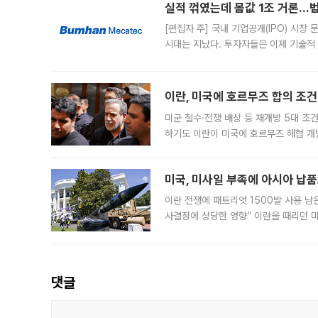
실적 꺾였는데 몸값 1조 거론…범
[편집자 주] 국내 기업공개(IPO) 시장
시대는 지났다. 투자자들은 이제 기술적
은 거시경제 불확실성 속에 실적과 성과
이란, 미국에 호르무즈 합의 조건 
미군 철수·전쟁 배상 등 재개방 5대 조건
하기도 이란이 미국에 호르무즈 해협 개
라며 조심스러운 반응을 보였다. 8일(
미국, 미사일 부족에 아시아 납
이란 전쟁에 패트리엇 1500발 사용 남
사결정에 상당한 영향” 이란을 때리던 
급에 문제가 없다고 해명했지만, 아시아
댓글