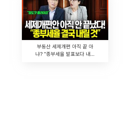
부동산 세제개편 아직 끝 아
냐? "종부세율 발표보다 내릴
것" 장기거주·양도세 전망 I 집
땅지성 I 김인만, 진미윤