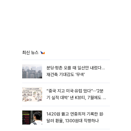
최신 뉴스
분당·평촌 오를 때 일산만 내렸다…
재건축 기대감도 ‘무색’
“중국 지고 미국·유럽 떴다”⋯'2분
기 실적 대박' 낸 K뷰티, 7월에도 질
주
1420원 뚫고 연중최저 기록한 원·
달러 환율, 1300원대 직행하나