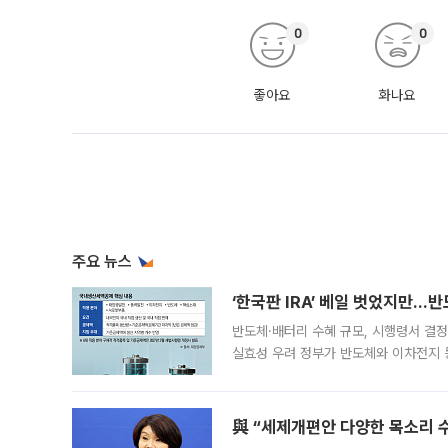
0
0
좋아요
화나요
주요 뉴스
‘한국판 IRA’ 베일 벗었지만…
반도체·배터리 수혜 규모, 시행령서 결정
실효성 우려 정부가 반도체와 이차전지 
법(IRA)’으로 불리는 국내생산세액공제
與 “세제개편안 다양한 목소리 