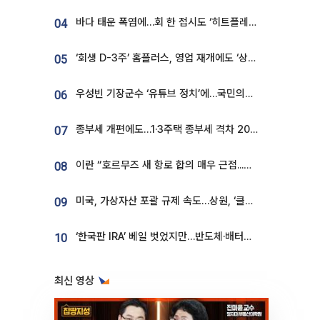
바다 태운 폭염에…회 한 접시도 ‘히트플레이션’
04
‘회생 D-3주’ 홈플러스, 영업 재개에도 ‘상품 공급망’ 복구가 생존 관건
05
우성빈 기장군수 ‘유튜브 정치’에…국민의힘 군의원들 집단 반발
06
종부세 개편에도…1·3주택 종부세 격차 2028년부터 확대
07
이란 “호르무즈 새 항로 합의 매우 근접...미국 배상 먼저”
08
미국, 가상자산 포괄 규제 속도…상원, ‘클래리티법’ 9월 절차투표 추진
09
‘한국판 IRA’ 베일 벗었지만…반도체·배터리 업계 “시행령이 관건”
10
최신 영상