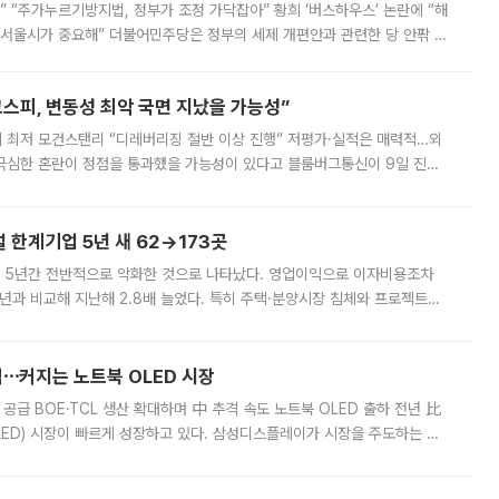
없어” “주가누르기방지법, 정부가 조정 가닥잡아” 황희 ‘버스하우스’ 논란에 “해
 서울시가 중요해” 더불어민주당은 정부의 세제 개편안과 관련한 당 안팎 의
에 나서겠다고 예고했다. 민주당은 8월 말 당정 조율을 거친 개편안이
스피, 변동성 최악 국면 지났을 가능성”
 만에 최저 모건스탠리 “디레버리징 절반 이상 진행” 저평가·실적은 매력적…외
든 극심한 혼란이 정점을 통과했을 가능성이 있다고 블룸버그통신이 9일 진단
가 상당 부분 정리된 데다 금융당국의 규제 강화로 고위험 상품 거래도 급감
한계기업 5년 새 62→173곳
 5년간 전반적으로 악화한 것으로 나타났다. 영업이익으로 이자비용조차
년과 비교해 지난해 2.8배 늘었다. 특히 주택·분양시장 침체와 프로젝트파
 악화가 두드러졌다. 9일 한국건설산업연구원은 ‘2025년 건설업 외감기업
격⋯커지는 노트북 OLED 시장
 공급 BOE·TCL 생산 확대하며 中 추격 속도 노트북 OLED 출하 전년 比
ED) 시장이 빠르게 성장하고 있다. 삼성디스플레이가 시장을 주도하는 가
 확대에 나서면서 노트북 OLED 시장을 둘러싼 경쟁이 치열해지고 있다. 9