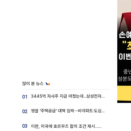
많이 본 뉴스
3445억 자사주 지급 마쳤는데...삼성전자 DX노조, 뒤늦은 '떼쓰기 집회'
01
영끌 '주택공급' 대책 임박⋯비아파트·도심복합까지 총동원
02
03
이란, 미국에 호르무즈 합의 조건 제시…美 “경기 아직 안 끝나” [종합]