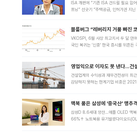
ISA 개편에 “기존 ISA 건드릴 필요 
프닝” 선긋기 “주택공급, 인허가권 지닌
견을 수렴해 당정과 개편안에 대한 조율
블룸버그 “레버리지 거품 빠진 코
VKOSPI, 6월 사상 최고치서 두 달
국인 복귀는 ‘신중’ 한국 증시를 뒤흔
했다. 대규모 반대매매로 레버리지 투자
영업익으로 이자도 못 낸다…건설 
건설업계의 수익성과 재무건전성이 최근
감당하지 못하는 한계기업 비중은 2021
이낸싱(PF) 부담이 집중된 건축 부문의
경영
맥북 품은 삼성에 ‘중국산’ 맹추
삼성D 8.6세대 양산…애플 OLED 맥북
66%↑ 노트북용 유기발광다이오드(OL
운데 중국 BOE와 TCL CSOT도 생산
일 업계에 따르면 삼성