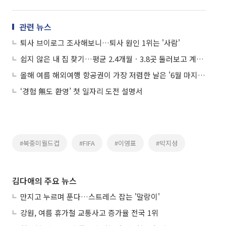
관련 뉴스
퇴사 브이로그 조사해보니…퇴사 원인 1위는 '사람'
쉽지 않은 내 집 찾기…평균 2.4개월ㆍ3.8곳 둘러보고 계약한다
올해 여름 해외여행 항공권이 가장 저렴한 날은 '6월 마지막 주'
‘경험 無도 환영’ 첫 일자리 도전 설명서
#북중미월드컵
#FIFA
#이영표
#박지성
김다애의 주요 뉴스
만지고 누르며 푼다…스트레스 잡는 '말랑이'
강원, 여름 휴가철 교통사고 증가율 전국 1위