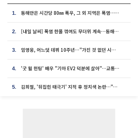
동해안은 시간당 80㎜ 폭우, 그 외 지역은 폭염…‘극과 극 날씨’
1.
[내일 날씨] 폭염 한풀 꺾여도 무더위 계속⋯동해안 이틀 연속 비
2.
임영웅, 어느덧 데뷔 10주년⋯"가진 것 없던 시절, 내 앞엔 20명의 팬뿐"
3.
'굿 윌 헌팅' 배우 "기아 EV2 덕분에 살아"…교통사고 후 안전성 극찬
4.
김희철, '뒤집힌 태극기' 지적 후 정치색 논란…"좌우 떠나 우리나라 국기"
5.