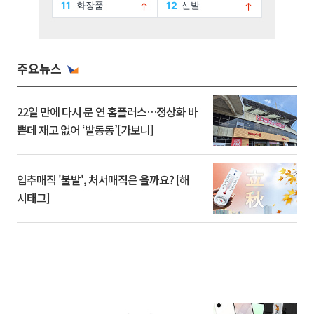
주요뉴스
22일 만에 다시 문 연 홈플러스…정상화 바
쁜데 재고 없어 ‘발동동’[가보니]
입추매직 '불발', 처서매직은 올까요? [해
시태그]