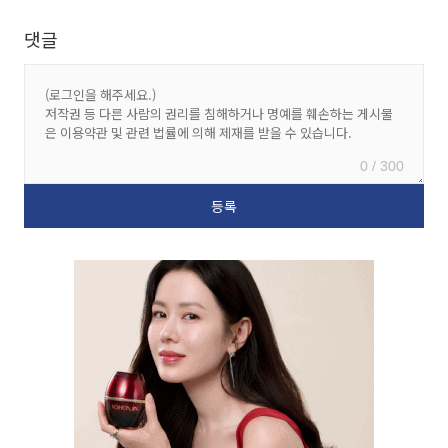
댓글
0 / 300