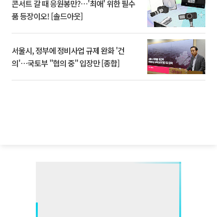
콘서트 갈 때 응원봉만?⋯'최애' 위한 필수
품 등장이오! [솔드아웃]
서울시, 정부에 정비사업 규제 완화 '건
의'⋯국토부 "협의 중" 입장만 [종합]