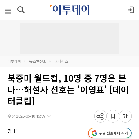
이투데이
뉴스발전소
그래픽스
북중미 월드컵, 10명 중 7명은 본
다…해설자 선호는 '이영표' [데이
터클립]
수정 2026-06-10 16:59
김다애
구글 선호매체 추가