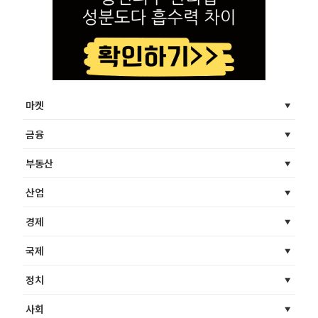
마켓
금융
부동산
산업
경제
국제
정치
사회