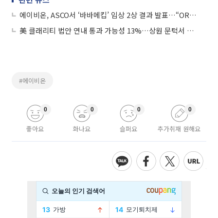
에이비온, ASCO서 ‘바바메킵’ 임상 2상 결과 발표…“ORR 55%ㆍDoR 최대 19.9개월”
美 클래리티 법안 연내 통과 가능성 13%…상원 문턱서 제동
#에이비온
0
0
0
0
좋아요
화나요
슬퍼요
추가취재 원해요