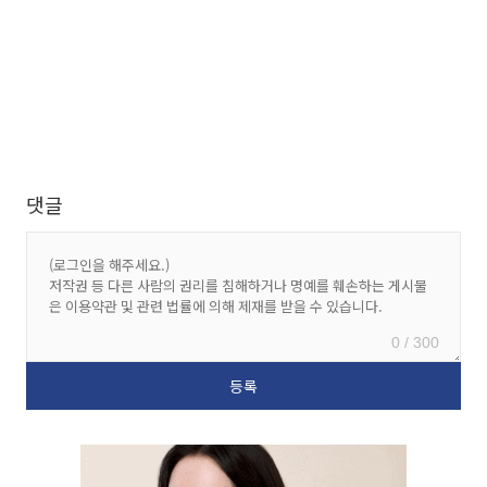
댓글
0 / 300