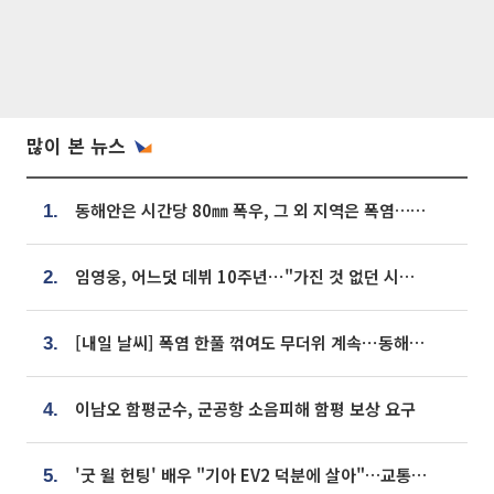
많이 본 뉴스
동해안은 시간당 80㎜ 폭우, 그 외 지역은 폭염…‘극과 극 날씨’
1.
임영웅, 어느덧 데뷔 10주년⋯"가진 것 없던 시절, 내 앞엔 20명의 팬뿐"
2.
[내일 날씨] 폭염 한풀 꺾여도 무더위 계속⋯동해안 이틀 연속 비
3.
이남오 함평군수, 군공항 소음피해 함평 보상 요구
4.
'굿 윌 헌팅' 배우 "기아 EV2 덕분에 살아"…교통사고 후 안전성 극찬
5.