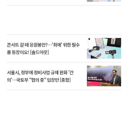
콘서트 갈 때 응원봉만?⋯'최애' 위한 필수
품 등장이오! [솔드아웃]
서울시, 정부에 정비사업 규제 완화 '건
의'⋯국토부 "협의 중" 입장만 [종합]