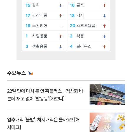
주요뉴스
22일 만에 다시 문 연 홈플러스…정상화 바
쁜데 재고 없어 ‘발동동’[가보니]
입추매직 '불발', 처서매직은 올까요? [해
시태그]