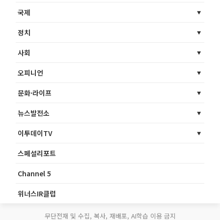
국제
정치
사회
오피니언
문화·라이프
뉴스발전소
이투데이TV
스페셜리포트
Channel 5
위너스IR클럽
무단전재 및 수집, 복사, 재배포, AI학습 이용 금지