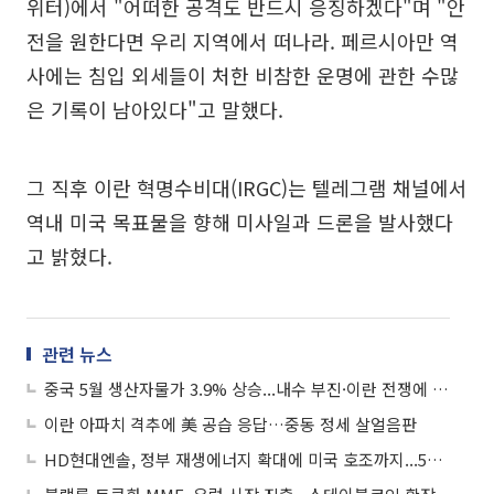
위터)에서 "어떠한 공격도 반드시 응징하겠다"며 "안
전을 원한다면 우리 지역에서 떠나라. 페르시아만 역
사에는 침입 외세들이 처한 비참한 운명에 관한 수많
은 기록이 남아있다"고 말했다.
그 직후 이란 혁명수비대(IRGC)는 텔레그램 채널에서
역내 미국 목표물을 향해 미사일과 드론을 발사했다
고 밝혔다.
관련 뉴스
중국 5월 생산자물가 3.9% 상승...내수 부진·이란 전쟁에 기업 수익성 타격
이란 아파치 격추에 美 공습 응답…중동 정세 살얼음판
HD현대엔솔, 정부 재생에너지 확대에 미국 호조까지...5%대 급등