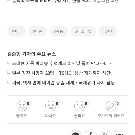
블랙록 토큰화 MMF, 유럽 시장 진출∙∙∙스테이블코인 확장
#미국
#이란
#중동
#이스라엘
#전쟁
김준형 기자의 주요 뉴스
초대형 자동 파라솔 수백개로 뙤약볕 틀어 막고⋯나라별 폭염 생존법
일본 강진 사망자 28명⋯TSMC "생산 재개까지 시간 필요해"
미국, 엿새 만에 대이란 공습 재개⋯국제유가 다시 급등
0
0
0
0
좋아요
화나요
슬퍼요
추가취재 원해요