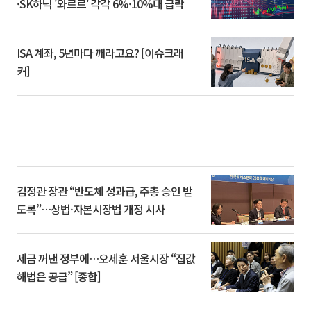
·SK하닉 '와르르' 각각 6%·10%대 급락
ISA 계좌, 5년마다 깨라고요? [이슈크래
커]
김정관 장관 “반도체 성과급, 주총 승인 받
도록”…상법·자본시장법 개정 시사
세금 꺼낸 정부에…오세훈 서울시장 “집값
해법은 공급” [종합]