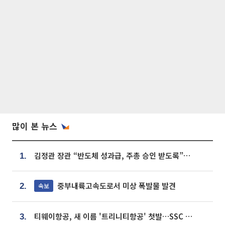
많이 본 뉴스
김정관 장관 “반도체 성과급, 주총 승인 받도록”…상법·자본시장법 개정 시사
1.
중부내륙고속도로서 미상 폭발물 발견
속보
2.
티웨이항공, 새 이름 '트리니티항공' 첫발…SSC 전략 본격화
3.