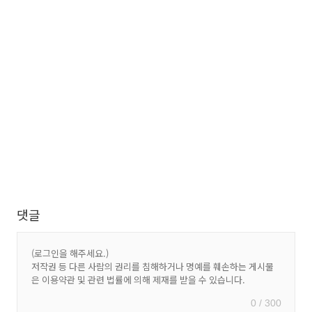
댓글
0 / 300