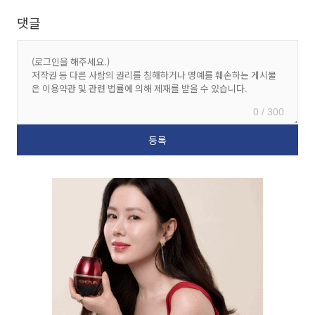
댓글
0 / 300