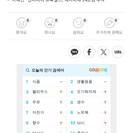
0
0
0
0
좋아요
화나요
슬퍼요
추가취재 원해요