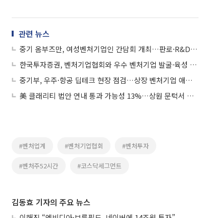
관련 뉴스
중기 옴부즈만, 여성벤처기업인 간담회 개최…판로·R&D 애로 청취
한국투자증권, 벤처기업협회와 우수 벤처기업 발굴·육성 위한 MOU 체결
중기부, 우주·항공 딥테크 현장 점검…상장 벤처기업 애로 청취
美 클래리티 법안 연내 통과 가능성 13%…상원 문턱서 제동
#벤처업계
#벤처기업협회
#벤처투자
#벤처주52시간
#코스닥세그먼트
김동효 기자의 주요 뉴스
이해진 “엔비디아·브룩필드, 네이버에 14조원 투자”