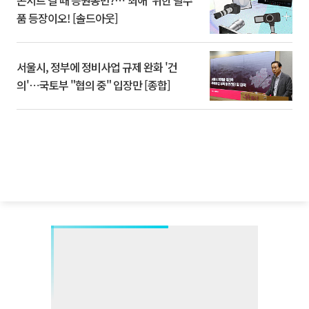
콘서트 갈 때 응원봉만?⋯'최애' 위한 필수
품 등장이오! [솔드아웃]
서울시, 정부에 정비사업 규제 완화 '건
의'⋯국토부 "협의 중" 입장만 [종합]