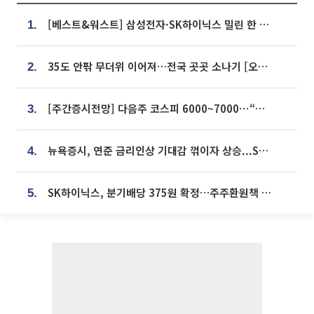
[베스트&워스트] 삼성전자·SK하이닉스 밀린 한 주…상상인증권은 85% 급등
1.
35도 안팎 무더위 이어져…전국 곳곳 소나기 [오늘 날씨]
2.
[주간증시전망] 다음주 코스피 6000~7000⋯“外人 수급은 정책이 변수”
3.
뉴욕증시, 연준 금리인상 기대감 꺾이자 상승...S&P500 사상 최고치 [종합]
4.
SK하이닉스, 분기배당 375원 확정…주주환원책 9월로 앞당겨 발표
5.