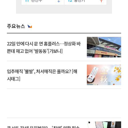
주요뉴스
22일 만에 다시 문 연 홈플러스…정상화 바
쁜데 재고 없어 ‘발동동’[가보니]
입추매직 '불발', 처서매직은 올까요? [해
시태그]