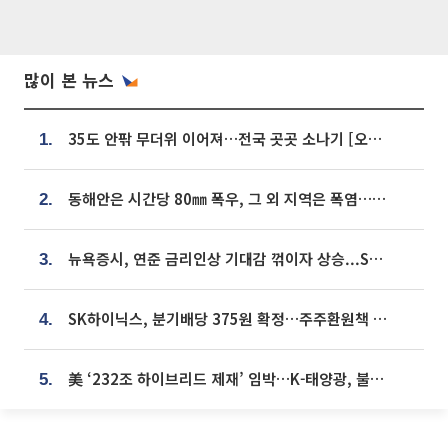
많이 본 뉴스
35도 안팎 무더위 이어져…전국 곳곳 소나기 [오늘 날씨]
1.
동해안은 시간당 80㎜ 폭우, 그 외 지역은 폭염…‘극과 극 날씨’
2.
뉴욕증시, 연준 금리인상 기대감 꺾이자 상승...S&P500 사상 최고치 [종합]
3.
SK하이닉스, 분기배당 375원 확정…주주환원책 9월로 앞당겨 발표
4.
美 ‘232조 하이브리드 제재’ 임박…K-태양광, 불확실성 털고 날개 다나
5.