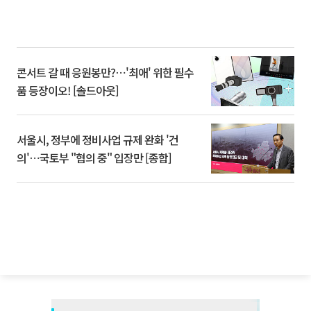
콘서트 갈 때 응원봉만?⋯'최애' 위한 필수
품 등장이오! [솔드아웃]
서울시, 정부에 정비사업 규제 완화 '건
의'⋯국토부 "협의 중" 입장만 [종합]