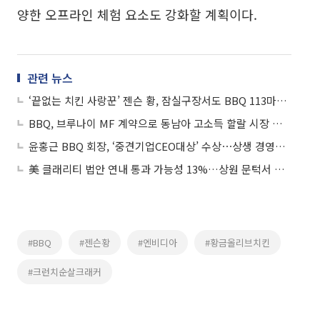
양한 오프라인 체험 요소도 강화할 계획이다.
관련 뉴스
‘끝없는 치킨 사랑꾼’ 젠슨 황, 잠실구장서도 BBQ 113마리 주문 ‘치맥 즐겼다’
BBQ, 브루나이 MF 계약으로 동남아 고소득 할랄 시장 확대
윤홍근 BBQ 회장, ‘중견기업CEO대상’ 수상⋯상생 경영ㆍK치킨 세계화 공로
美 클래리티 법안 연내 통과 가능성 13%…상원 문턱서 제동
#BBQ
#젠슨황
#엔비디아
#황금올리브치킨
#크런치순살크래커