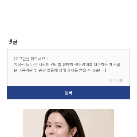
댓글
0 / 300