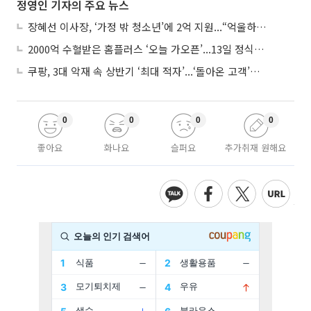
정영인 기자의 주요 뉴스
장혜선 이사장, ‘가정 밖 청소년’에 2억 지원...“억울하고 아파도 단단해지길”
2000억 수혈받은 홈플러스 ‘오늘 가오픈’...13일 정식 개장 시험대
쿠팡, 3대 악재 속 상반기 ‘최대 적자’...‘돌아온 고객’에 수익성 반등 주목
0
0
0
0
좋아요
화나요
슬퍼요
추가취재 원해요