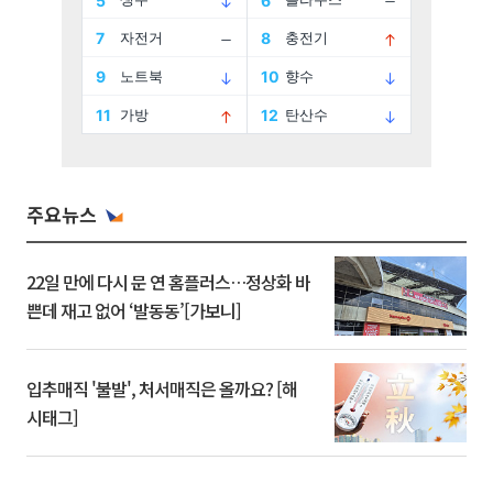
주요뉴스
22일 만에 다시 문 연 홈플러스…정상화 바
쁜데 재고 없어 ‘발동동’[가보니]
입추매직 '불발', 처서매직은 올까요? [해
시태그]