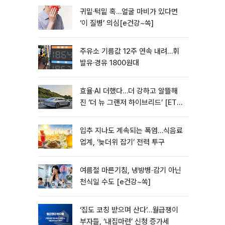
귀밑·턱밑 혹…얼굴 마비가 있다면
‘이 질병’ 의심[e건강~쏙]
주유소 기름값 12주 연속 내려…휘
발유·경유 1800원대
효율·AI 더했다…더 강하고 알뜰해
진 ‘더 뉴 그랜저 하이브리드’ [ET의
모빌리티]
입추 지나도 계속되는 폭염…식음료
업계, ‘늦더위 잡기’ 전력 투구
여름철 마른기침, 냉방병‧감기 아닌
천식일 수도 [e건강~쏙]
‘집도 코칭 받으며 산다’…월급쟁이
부자들, ‘내집마련’ 신청 증가세