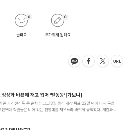
0
0
슬퍼요
추가취재 원해요
…정상화 바쁜데 재고 없어 ‘발동동’[가보니]
준비 신선식품 등 순차 입고…13일 정식 개장 목표 22일 만에 다시 문을
오전부터 직원들은 비어 있는 진열대를 채우느라 바쁘게 움직였다. 계란과
리를 잡기 시작했지만, 매장 곳곳엔 여전히 텅 빈 매대가 먼저 눈에 들어왔