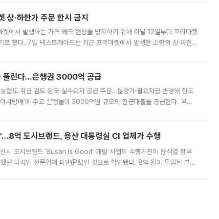
켓 상·하한가 주문 한시 금지
마켓에서 발생하는 가격 왜곡 현상을 방지하기 위해 이달 12일부터 프리마켓
기로 했다. 7일 넥스트레이드는 최근 프리마켓에서 발생한 소량의 상·하한
, 주문 오류로 인한 가격 급등락을 최소화하기 위한 비상 대응방안을 발표
 풀린다…은행권 3000억 공급
리·농협도 취급 검토 당국 실수요자 공급 주문…분양가·필요자금 반영해 한도
에이치방배’에 주요 은행들이 3000억원 규모의 잔금대출을 공급한다. 우리
하고 있어 향후 공급 규모가 늘어날 전망이다. 7일 금융권에 따르면 KB국
od'…8억 도시브랜드, 용산 대통령실 CI 업체가 수행
시 도시브랜드 ‘Busan is Good’ 개발 사업의 수행기관이 윤석열 정부
여했던 디자인 전문업체 피앤(P&)인 것으로 확인됐다. 8억 원이 투입된 부산
 부족과 디자인 정체성 논란에 휩싸였던 만큼, 사업 선정 과정과 결과물에