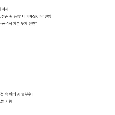
대 약세
'젠슨 황 동맹' 네이버·SKT만 선방
⋯공격적 자본 투자 선언”
 속 韓의 AI 승부수]
오늘 시행