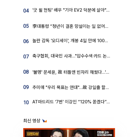
'굿 윌 헌팅' 배우 "기아 EV2 덕분에 살아"…교통사고 후 안전성 극찬
04
05
李대통령 “청년이 결혼 망설이는 일 없어야...제도상 불이익 조사”
놀란 감독 '오디세이', 개봉 4일 만에 100만 돌파⋯'왕사남' 보다 빠르다
06
축구협회, 대국민 사과…"압수수색·카드 논란 사죄, 강도 높은 쇄신"
07
08
'불명' 문세윤, 故 터틀맨 빈자리 채웠다…'거북이' 눈물의 최종 우승
09
추미애 "우리 목표는 연대"…故 강일출 할머니 흉상 제막
AT마드리드 ‘7번’ 이강인 “120% 쏟겠다”⋯시메오네 감독 “필요한 선수”
10
최신 영상