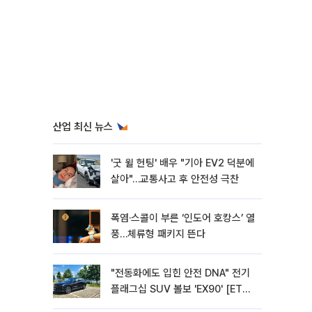
산업 최신 뉴스
'굿 윌 헌팅' 배우 "기아 EV2 덕분에
살아"…교통사고 후 안전성 극찬
폭염·스콜이 부른 ‘인도어 호캉스’ 열
풍…체류형 패키지 뜬다
"전동화에도 입힌 안전 DNA" 전기
플래그십 SUV 볼보 'EX90' [ET의
모빌리티]