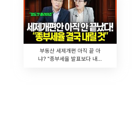
부동산 세제개편 아직 끝 아
냐? "종부세율 발표보다 내릴
것" 장기거주·양도세 전망 I 집
땅지성 I 김인만, 진미윤