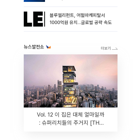
블루엘리펀트, 어펄마캐피탈서
1000억원 유치…글로벌 공략 속도
뉴스발전소
Vol. 12 이 집은 대체 얼마일까
: 슈퍼리치들의 주거지 [THE
RARE]