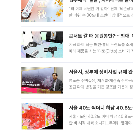
입추매직 '불발', 처서매직은 올
“와 이제 시원한 거 같아” 단체 ‘뇌손상
한 더위 속 30도대 초반이 상대적으로
지역에 있었습니다. 7월 말에는 서풍과
콘서트 갈 때 응원봉만?⋯'최애'
지금 화제 되는 패션·뷰티 트렌드를 소개
따라 제품을 사는 '디토(Ditto) 소비
어디일까요? 아이돌 콘서트 시작을 기다
서울시, 정부에 정비사업 규제 완화
명노준 주택실장, 재개발·재건축 주택공
공급 확대 방침을 거듭 강조한 가운데 정
면 반박하고 나섰다. 명노준 서울시 주택
서울 40도 찍더니 하남 40.8도
서울ㆍ노원 40.2도 이어 하남 40.8도
안 비 시작·내륙 소나기…무더위·열대야 
에서도 40도를 웃도는 기온이 관측됐다