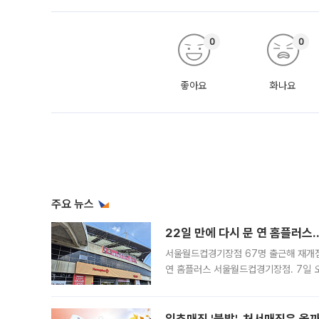
0
0
좋아요
화나요
주요 뉴스
22일 만에 다시 문 연 홈플러스
서울월드컵경기장점 67명 출근해 재개점 
연 홈플러스 서울월드컵경기장점. 7일 
우유, 과일 같은 신선식품이 차근차근 자