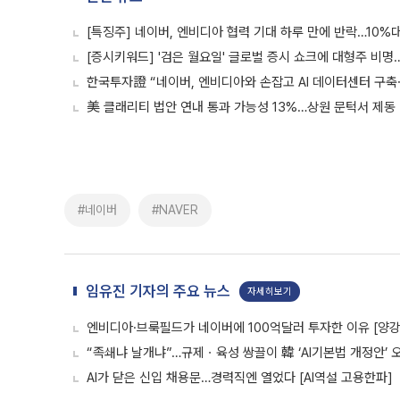
[특징주] 네이버, 엔비디아 협력 기대 하루 만에 반락…10%
[증시키워드] '검은 월요일' 글로벌 증시 쇼크에 대형주 비명…
한국투자證 “네이버, 엔비디아와 손잡고 AI 데이터센터 구축
美 클래리티 법안 연내 통과 가능성 13%…상원 문턱서 제동
#네이버
#NAVER
임유진 기자의 주요 뉴스
자세히보기
엔비디아·브룩필드가 네이버에 100억달러 투자한 이유 [양강전
“족쇄냐 날개냐”…규제ㆍ육성 쌍끌이 韓 ‘AI기본법 개정안’ 
AI가 닫은 신입 채용문…경력직엔 열었다 [AI역설 고용한파]