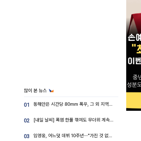
많이 본 뉴스
동해안은 시간당 80㎜ 폭우, 그 외 지역은 폭염…‘극과 극 날씨’
01
[내일 날씨] 폭염 한풀 꺾여도 무더위 계속⋯동해안 이틀 연속 비
02
임영웅, 어느덧 데뷔 10주년⋯"가진 것 없던 시절, 내 앞엔 20명의 팬뿐"
03