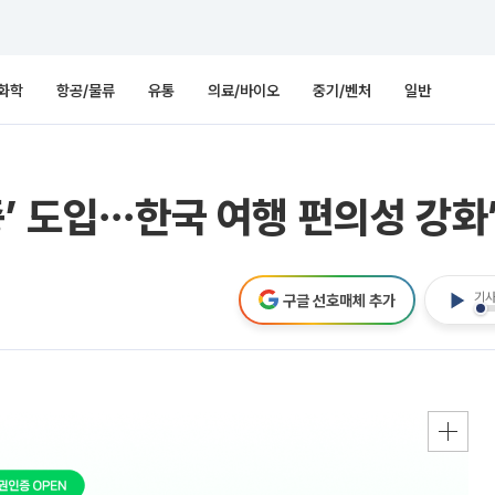
화학
항공/물류
유통
의료/바이오
중기/벤처
일반
증’ 도입⋯한국 여행 편의성 강화
기사
구글 선호매체 추가