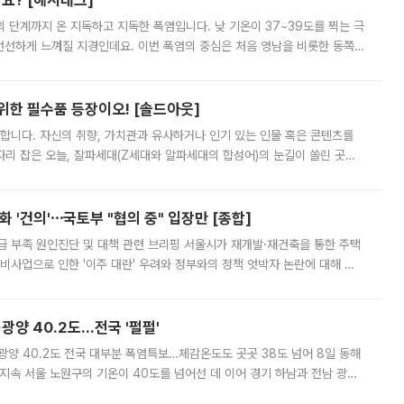
까요? [해시태그]
’의 단계까지 온 지독하고 지독한 폭염입니다. 낮 기온이 37~39도를 찍는 극
 선선하게 느껴질 지경인데요. 이번 폭염의 중심은 처음 영남을 비롯한 동쪽
 북서풍이 산맥을 넘어 영남 쪽으로 내려오면서 뜨겁고 건조해졌는데요.
 위한 필수품 등장이오! [솔드아웃]
합니다. 자신의 취향, 가치관과 유사하거나 인기 있는 인물 혹은 콘텐츠를
'가 자리 잡은 오늘, 잘파세대(Z세대와 알파세대의 합성어)의 눈길이 쏠린 곳은
리는 공연장. 응원봉만큼이나 눈에 띄는 게 있습니다. 공연이 시작되기
 '건의'⋯국토부 "협의 중" 입장만 [종합]
급 부족 원인진단 및 대책 관련 브리핑 서울시가 재개발·재건축을 통한 주택
비사업으로 인한 '이주 대란' 우려와 정부와의 정책 엇박자 논란에 대해 정
실장은 2031년까지 31만 가구 착공 목표에 차질이 없다는 입장이나,
·광양 40.2도…전국 '펄펄'
·광양 40.2도 전국 대부분 폭염특보…체감온도도 곳곳 38도 넘어 8일 동해
지속 서울 노원구의 기온이 40도를 넘어선 데 이어 경기 하남과 전남 광양
. 전국 대부분 지역에 폭염특보가 내려진 가운데 곳곳에서 39~40도 안팎