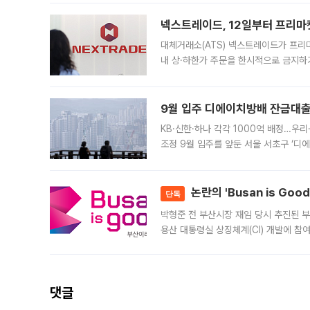
의 극심한
넥스트레이드, 12일부터 프리마
대체거래소(ATS) 넥스트레이드가 프리
내 상·하한가 주문을 한시적으로 금지하
가 체결 사례와 관련해 설명자료를 내고
9월 입주 디에이치방배 잔금대출
KB·신한·하나 각각 1000억 배정…우
조정 9월 입주를 앞둔 서울 서초구 ‘디
은행과 NH농협은행도 대출 취급을 검토
민은행
논란의 'Busan is Go
단독
박형준 전 부산시장 재임 당시 추진된 부산
용산 대통령실 상징체계(CI) 개발에 참
도시브랜드 사업이 공개 이후 시민 공감
댓글