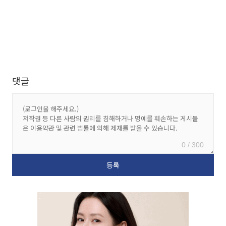
댓글
0 / 300