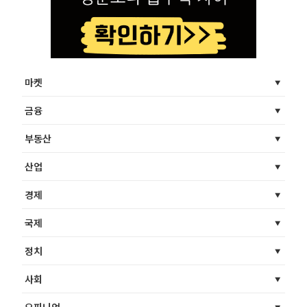
마켓
금융
부동산
산업
경제
국제
정치
사회
오피니언