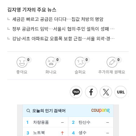
김지영 기자의 주요 뉴스
세금은 빠르고 공급은 더디다…집값 처방의 명암
정부 공급카드 임박…서울시 협의·주민 설득이 성패 가른다
강남·서초 아파트값 오름폭 보합 근접⋯서울 외곽·경기 남부 중심 매수세
0
0
0
0
좋아요
화나요
슬퍼요
추가취재 원해요