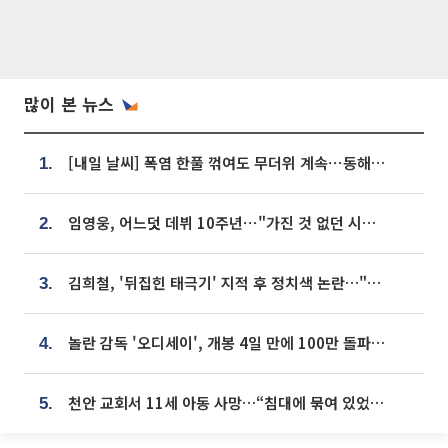
많이 본 뉴스
[내일 날씨] 폭염 한풀 꺾여도 무더위 계속⋯동해안 이틀 연속 비
1.
임영웅, 어느덧 데뷔 10주년⋯"가진 것 없던 시절, 내 앞엔 20명의 팬뿐"
2.
김희철, '뒤집힌 태극기' 지적 후 정치색 논란…"좌우 떠나 우리나라 국기"
3.
놀란 감독 '오디세이', 개봉 4일 만에 100만 돌파⋯'왕사남' 보다 빠르다
4.
천안 교회서 11세 아동 사망…“침대에 묶여 있었다” 진술 확보
5.