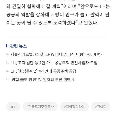
와 긴밀히 협력해 나갈 계획”이라며 “앞으로도 LH는
공공의 역할을 강화해 지방이 인구가 늘고 활력이 넘
치는 곳이 될 수 있도록 노력하겠다”고 말했다.
관련 뉴스
서울신라호텔, 亞 첫 ‘LHW 아태 멤버십 미팅’…60여 럭셔리 호텔 대표 한자리에
LH, 고덕·검단 등 1만 가구 공공주택 민간사업자 모집
LH, ‘화성동탄2’ 7년 만에 공공주택 공급
‘경험 無도 환영’ 첫 일자리 도전 설명서
#LH
#한국토지주택공사
#지역활력타운
#컨설팅