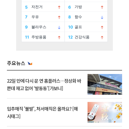
주요뉴스
22일 만에 다시 문 연 홈플러스…정상화 바
쁜데 재고 없어 ‘발동동’[가보니]
입추매직 '불발', 처서매직은 올까요? [해
시태그]