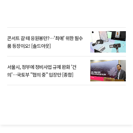
콘서트 갈 때 응원봉만?⋯'최애' 위한 필수
품 등장이오! [솔드아웃]
서울시, 정부에 정비사업 규제 완화 '건
의'⋯국토부 "협의 중" 입장만 [종합]