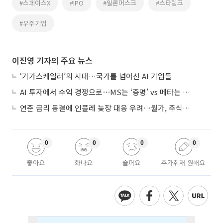
#스페이스X
#IPO
#일론머스크
#스타링크
#우주기업
이진영 기자의 주요 뉴스
‘기가스케일러’의 시대…국가를 넘어선 AI 기업들
AI 투자에서 수익 경쟁으로⋯MS는 ‘증명’ vs 메타는 ‘숙제’
연준 금리 동결에 인플레 늦장 대응 우려…월가, 주식도 채권도 던졌다
0
0
0
0
좋아요
화나요
슬퍼요
추가취재 원해요