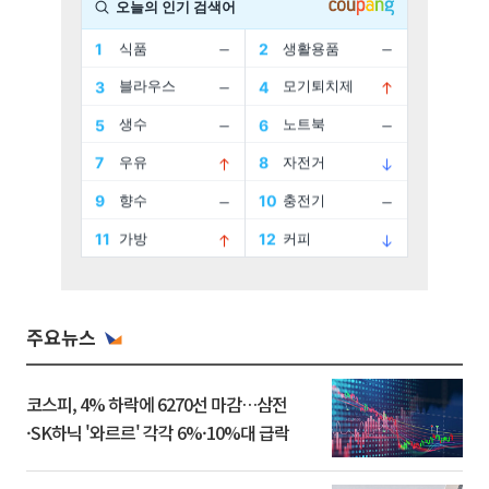
주요뉴스
코스피, 4% 하락에 6270선 마감…삼전
·SK하닉 '와르르' 각각 6%·10%대 급락