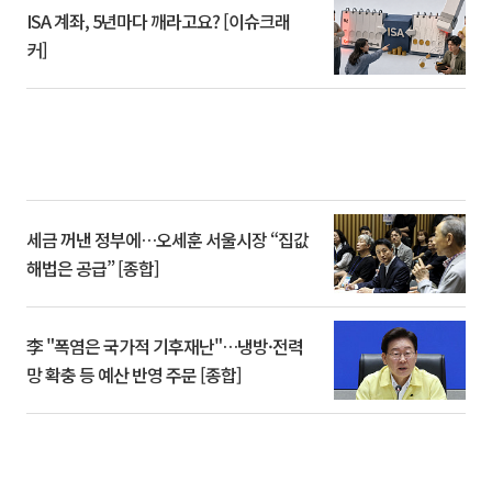
ISA 계좌, 5년마다 깨라고요? [이슈크래
커]
세금 꺼낸 정부에…오세훈 서울시장 “집값
해법은 공급” [종합]
李 "폭염은 국가적 기후재난"…냉방·전력
망 확충 등 예산 반영 주문 [종합]