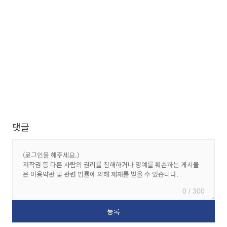
댓글
0 / 300