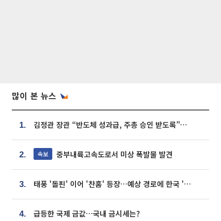
많이 본 뉴스
김정관 장관 “반도체 성과급, 주총 승인 받도록”…상법·자본시장법 개정 시사
1.
중부내륙고속도로서 미상 폭발물 발견
속보
2.
태풍 '돌핀' 이어 '찬홈' 등장…예상 경로에 한국 '한숨'
3.
급등한 국제 금값…국내 금시세는?
4.