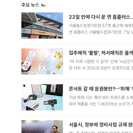
주요 뉴스
22일 만에 다시 문 연 홈플러스
서울월드컵경기장점 67명 출근해 재개점 
연 홈플러스 서울월드컵경기장점. 7일 
우유, 과일 같은 신선식품이 차근차근 자
입추매직 '불발', 처서매직은 올
“와 이제 시원한 거 같아” 단체 ‘뇌손상
한 더위 속 30도대 초반이 상대적으로
지역에 있었습니다. 7월 말에는 서풍과
콘서트 갈 때 응원봉만?⋯'최애'
지금 화제 되는 패션·뷰티 트렌드를 소개
따라 제품을 사는 '디토(Ditto) 소비
어디일까요? 아이돌 콘서트 시작을 기다
서울시, 정부에 정비사업 규제 완화