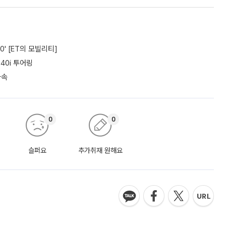
0' [ET의 모빌리티]
40i 투어링
가속
0
0
슬퍼요
추가취재 원해요