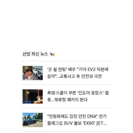
산업 최신 뉴스
'굿 윌 헌팅' 배우 "기아 EV2 덕분에
살아"…교통사고 후 안전성 극찬
폭염·스콜이 부른 ‘인도어 호캉스’ 열
풍…체류형 패키지 뜬다
"전동화에도 입힌 안전 DNA" 전기
플래그십 SUV 볼보 'EX90' [ET의
모빌리티]