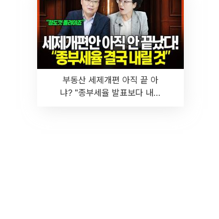
부동산 세제개편 아직 끝 아
냐? "종부세율 발표보다 내릴
것" 장기거주·양도세 전망 I 집
땅지성 I 김인만, 진미윤