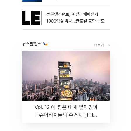
블루엘리펀트, 어펄마캐피탈서
1000억원 유치…글로벌 공략 속도
뉴스발전소
Vol. 12 이 집은 대체 얼마일까
: 슈퍼리치들의 주거지 [THE
RARE]