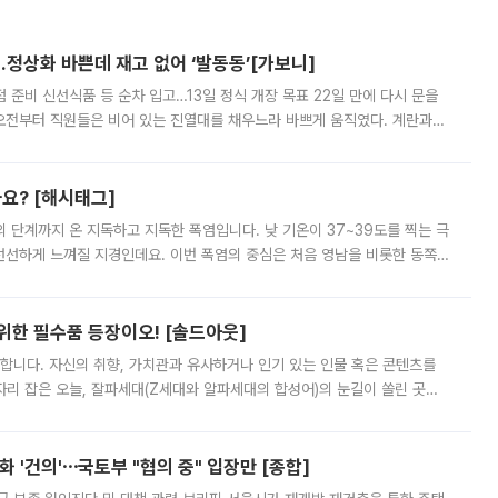
…정상화 바쁜데 재고 없어 ‘발동동’[가보니]
준비 신선식품 등 순차 입고…13일 정식 개장 목표 22일 만에 다시 문을
오전부터 직원들은 비어 있는 진열대를 채우느라 바쁘게 움직였다. 계란과
리를 잡기 시작했지만, 매장 곳곳엔 여전히 텅 빈 매대가 먼저 눈에 들어왔
까요? [해시태그]
’의 단계까지 온 지독하고 지독한 폭염입니다. 낮 기온이 37~39도를 찍는 극
 선선하게 느껴질 지경인데요. 이번 폭염의 중심은 처음 영남을 비롯한 동쪽
 북서풍이 산맥을 넘어 영남 쪽으로 내려오면서 뜨겁고 건조해졌는데요.
 위한 필수품 등장이오! [솔드아웃]
합니다. 자신의 취향, 가치관과 유사하거나 인기 있는 인물 혹은 콘텐츠를
'가 자리 잡은 오늘, 잘파세대(Z세대와 알파세대의 합성어)의 눈길이 쏠린 곳은
리는 공연장. 응원봉만큼이나 눈에 띄는 게 있습니다. 공연이 시작되기
 '건의'⋯국토부 "협의 중" 입장만 [종합]