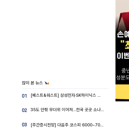
많이 본 뉴스
[베스트&워스트] 삼성전자·SK하이닉스 밀린 한 주…상상인증권은 85% 급등
01
35도 안팎 무더위 이어져…전국 곳곳 소나기 [오늘 날씨]
02
03
[주간증시전망] 다음주 코스피 6000~7000⋯“外人 수급은 정책이 변수”