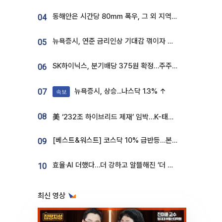
동해안은 시간당 80㎜ 폭우, 그 외 지역은 폭염…‘극과 극 날씨’
04
뉴욕증시, 연준 금리인상 기대감 꺾이자 상승...S&P500 사상 최고치 [종합]
05
SK하이닉스, 분기배당 375원 확정…주주환원책 9월로 앞당겨 발표
06
뉴욕증시, 상승...나스닥 1.3% ↑
07
속보
08
美 ‘232조 하이브리드 제재’ 임박…K-태양광, 불확실성 털고 날개 다나
[베스트&워스트] 코스닥 10% 급반등…본느, 최대주주 변경 기대에 270% 폭등
09
효율·AI 더했다…더 강하고 알뜰해진 ‘더 뉴 그랜저 하이브리드’ [ET의 모빌리티]
10
최신 영상