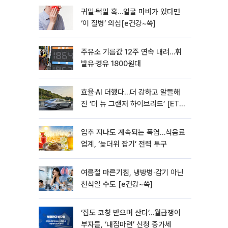
귀밑·턱밑 혹…얼굴 마비가 있다면
‘이 질병’ 의심[e건강~쏙]
주유소 기름값 12주 연속 내려…휘
발유·경유 1800원대
효율·AI 더했다…더 강하고 알뜰해
진 ‘더 뉴 그랜저 하이브리드’ [ET의
모빌리티]
입추 지나도 계속되는 폭염…식음료
업계, ‘늦더위 잡기’ 전력 투구
여름철 마른기침, 냉방병‧감기 아닌
천식일 수도 [e건강~쏙]
‘집도 코칭 받으며 산다’…월급쟁이
부자들, ‘내집마련’ 신청 증가세