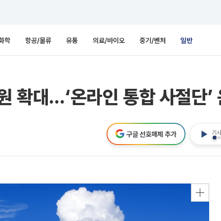
화학
항공/물류
유통
의료/바이오
중기/벤처
일반
지원 확대…‘온라인 통합 사절단’
기사
구글 선호매체 추가