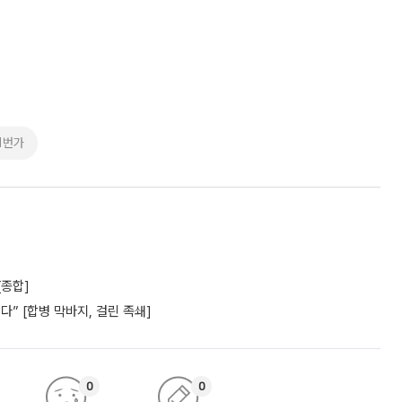
11번가
[종합]
” [합병 막바지, 걸린 족쇄]
0
0