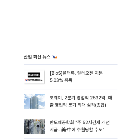
산업 최신 뉴스
[BioS]블랙록, 알테오젠 지분
5.03% 취득
코웨이, 2분기 영업익 2532억...매
출·영업익 분기 최대 실적(종합)
반도체공학회 "주 52시간제 개선
시급…美·中에 추월당할 수도"