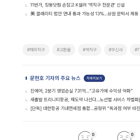
11번가, 징둥닷컴 손잡고 K셀러 '역직구 전문관' 신설
美 클래리티 법안 연내 통과 가능성 13%…상원 문턱서 제동
#해외직구
#고환율
#역직구
#무신사
#
문현호 기자의 주요 뉴스
자세히보기
진에어, 2분기 영업손실 731억…“고유가에 수익성 악화”
새출발 트리니티항공, 재도약 나선다…노선별 서비스 차별화
[단독] 대한항공 기내면세점 통합…공정위 “독과점 여부 따진다
0
0