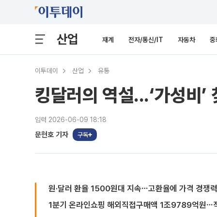
산업
재계
전자/통신/IT
자동차
중
이투데이
산업
유통
킹달러의 역설...‘가성비’
입력 2026-06-09 18:18
문현호 기자
구독
원·달러 환율 1500원대 지속⋯고환율에 가격 경쟁
1분기 온라인쇼핑 해외직접구매액 1조9789억원⋯