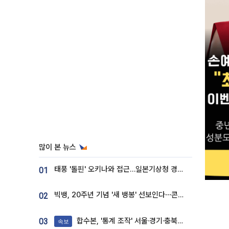
많이 본 뉴스
태풍 '돌핀' 오키나와 접근…일본기상청 경로 업데이트
01
빅뱅, 20주년 기념 '새 뱅봉' 선보인다⋯콘서트 앞두고 팝업 개최
02
합수본, '통계 조작' 서울·경기·충북 선관위 등 추가 압수수색
03
속보