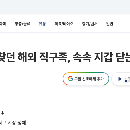
화학
항공/물류
유통
의료/바이오
중기/벤처
일반
 찾던 해외 직구족, 속속 지갑 닫
기사
구글 선호매체 추가
력↓
직구 시장 정체