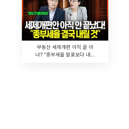
부동산 세제개편 아직 끝 아
냐? "종부세율 발표보다 내릴
것" 장기거주·양도세 전망 I 집
땅지성 I 김인만, 진미윤