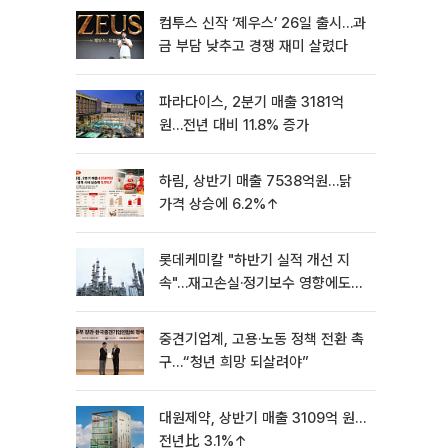
컴투스 신작 ‘제우스’ 26일 출시…과
금 부담 낮추고 경쟁 재미 살렸다
파라다이스, 2분기 매출 3181억
원…전년 대비 11.8% 증가
하림, 상반기 매출 7538억원…닭
가격 상승에 6.2%↑
롯데케미칼 "하반기 실적 개선 지
속"…재고손실·정기보수 영향에도
흑자 유지
중견기업계, 고용·노동 정책 전환 촉
구…“청년 희망 되살려야”
대원제약, 상반기 매출 3109억 원…
전년比 3.1%↑