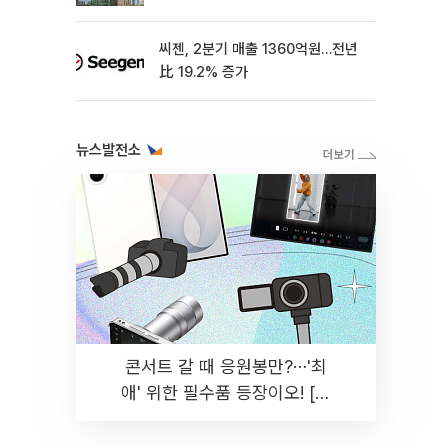
씨젠, 2분기 매출 1360억원…전년
比 19.2% 증가
뉴스발전소
콘서트 갈 때 응원봉만?⋯'최
애' 위한 필수품 등장이오! [솔
드아웃]