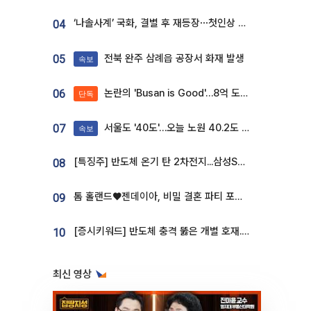
‘나솔사계’ 국화, 결별 후 재등장⋯첫인상 투표 휩쓸고 ‘인기녀’ 등극
04
전북 완주 삼례읍 공장서 화재 발생
05
속보
논란의 'Busan is Good'…8억 도시브랜드, 용산 대통령실 CI 업체가 수행
06
단독
서울도 '40도'…오늘 노원 40.2도 기록
07
속보
[특징주] 반도체 온기 탄 2차전지...삼성SDI, 장 초반 7% 넘게 껑충
08
톰 홀랜드♥젠데이아, 비밀 결혼 파티 포착⋯호텔 대관비만 9억
09
[증시키워드] 반도체 충격 뚫은 개별 호재...포스코퓨처엠·에코프로·한화솔루션 '눈길'
10
최신 영상