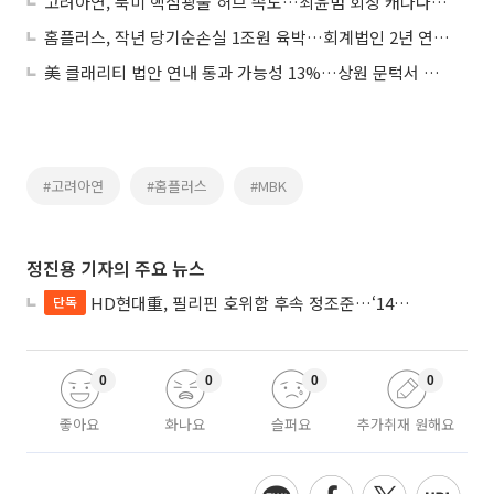
고려아연, 북미 핵심광물 허브 속도…최윤범 회장 캐나다 방문
홈플러스, 작년 당기순손실 1조원 육박…회계법인 2년 연속 ‘의견거절’
美 클래리티 법안 연내 통과 가능성 13%…상원 문턱서 제동
#고려아연
#홈플러스
#MBK
정진용 기자의 주요 뉴스
HD현대重, 필리핀 호위함 후속 정조준…‘14척+α’ 싹쓸이 노린다
단독
0
0
0
0
좋아요
화나요
슬퍼요
추가취재 원해요