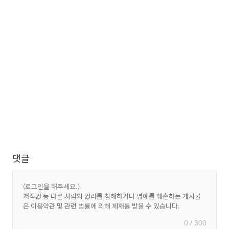
댓글
0 / 300