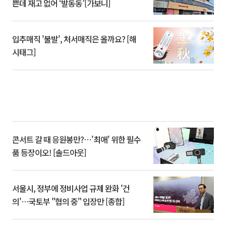
쁜데 재고 없어 ‘발동동’[가보니]
입추매직 '불발', 처서매직은 올까요? [해
시태그]
콘서트 갈 때 응원봉만?⋯'최애' 위한 필수
품 등장이오! [솔드아웃]
서울시, 정부에 정비사업 규제 완화 '건
의'⋯국토부 "협의 중" 입장만 [종합]