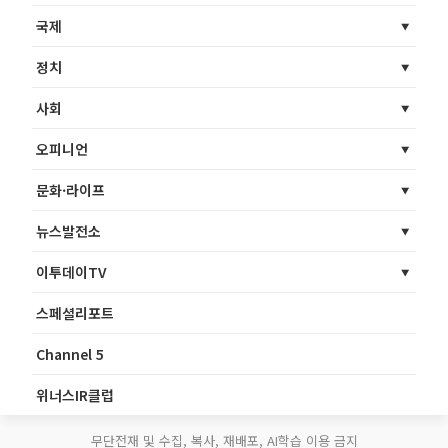
국제
정치
사회
오피니언
문화·라이프
뉴스발전소
이투데이TV
스페셜리포트
Channel 5
위너스IR클럽
무단전재 및 수집, 복사, 재배포, AI학습 이용 금지