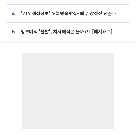
'2TV 생생정보' 오늘방송맛집- 배우 강성진 단골! 쌀국수ㆍ푸팟퐁 커리 맛집 '블○○○'
4.
입추매직 '불발', 처서매직은 올까요? [해시태그]
5.