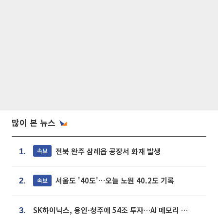
많이 본 뉴스
전북 완주 삼례읍 공장서 화재 발생
속보
1.
서울도 '40도'…오늘 노원 40.2도 기록
속보
2.
SK하이닉스, 용인·청주에 54조 투자…AI 메모리 생산기지 키운다
3.