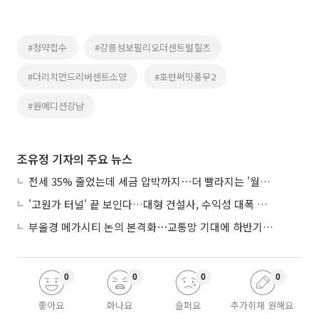
#청약접수
#강릉성보필리오더센트럴힐즈
#더리치먼드리버센트소양
#호반써밋풍무2
#원에디션강남
조유정 기자의 주요 뉴스
전세 35% 줄었는데 세금 압박까지⋯더 빨라지는 '월세화'
'고원가 터널' 끝 보인다…대형 건설사, 수익성 대폭 개선
부울경 메가시티 논의 본격화⋯교통망 기대에 하반기 분양시장 '주목'
0
0
0
0
좋아요
화나요
슬퍼요
추가취재 원해요