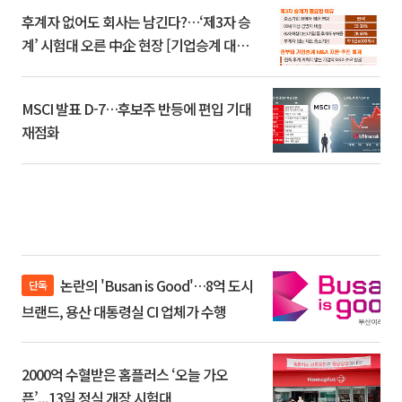
후계자 없어도 회사는 남긴다?…‘제3자 승
계’ 시험대 오른 中企 현장 [기업승계 대전
환]
MSCI 발표 D-7…후보주 반등에 편입 기대
재점화
논란의 'Busan is Good'…8억 도시
단독
브랜드, 용산 대통령실 CI 업체가 수행
2000억 수혈받은 홈플러스 ‘오늘 가오
픈’...13일 정식 개장 시험대