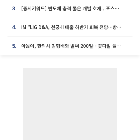
[증시키워드] 반도체 충격 뚫은 개별 호재...포스코퓨처엠·에코프로·한화솔루션 '눈길'
3.
iM "LIG D&A, 천궁-II 매출 하반기 회복 전망…방산 톱픽 유지"
4.
아옳이, 한의사 김형배와 벌써 200일⋯꽃다발 들고 "프러포즈 아냐"
5.