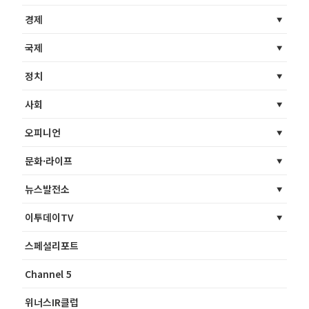
경제
국제
정치
사회
오피니언
문화·라이프
뉴스발전소
이투데이TV
스페셜리포트
Channel 5
위너스IR클럽