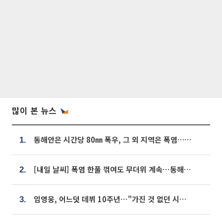
많이 본 뉴스
동해안은 시간당 80㎜ 폭우, 그 외 지역은 폭염…‘극과 극 날씨’
1.
[내일 날씨] 폭염 한풀 꺾여도 무더위 계속⋯동해안 이틀 연속 비
2.
임영웅, 어느덧 데뷔 10주년⋯"가진 것 없던 시절, 내 앞엔 20명의 팬뿐"
3.