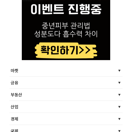
마켓
금융
부동산
산업
경제
국제