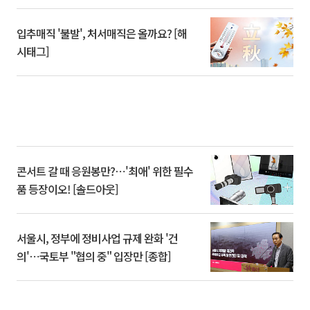
입추매직 '불발', 처서매직은 올까요? [해
시태그]
콘서트 갈 때 응원봉만?⋯'최애' 위한 필수
품 등장이오! [솔드아웃]
서울시, 정부에 정비사업 규제 완화 '건
의'⋯국토부 "협의 중" 입장만 [종합]