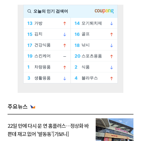
주요뉴스
22일 만에 다시 문 연 홈플러스…정상화 바
쁜데 재고 없어 ‘발동동’[가보니]