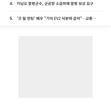
이남오 함평군수, 군공항 소음피해 함평 보상 요구
4.
'굿 윌 헌팅' 배우 "기아 EV2 덕분에 살아"…교통사고 후 안전성 극찬
5.