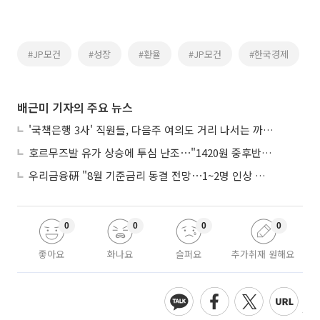
#JP모건
#성장
#환율
#JP모건
#한국경제
배근미 기자의 주요 뉴스
'국책은행 3사' 직원들, 다음주 여의도 거리 나서는 까닭은
호르무즈발 유가 상승에 투심 난조⋯"1420원 중후반 등락"
우리금융硏 "8월 기준금리 동결 전망⋯1~2명 인상 소수의견 낼 것"
0
0
0
0
좋아요
화나요
슬퍼요
추가취재 원해요