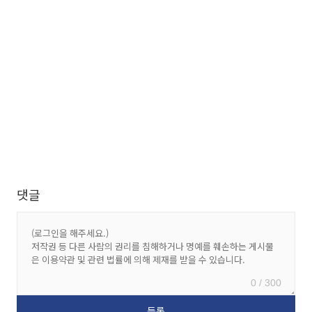
댓글
0 / 300