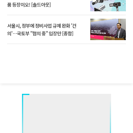
품 등장이오! [솔드아웃]
서울시, 정부에 정비사업 규제 완화 '건
의'⋯국토부 "협의 중" 입장만 [종합]