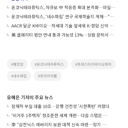
온코닉테라퓨틱스, 자큐보 中 적응증 확대 본격화…마일스톤 100만달러 추가 확보
온코닉테라퓨틱스, ‘네수파립’ 연구 국제학술지 게재…“내성 극복 가능성 제시”
AACR 달군 K바이오…차세대 기술 앞세워 K-항암 신약 존재감↑
美 클래리티 법안 연내 통과 가능성 13%…상원 문턱서 제동
#췌장암
#온코닉테라퓨틱스
#프레스티지바이오파마
#네수파립
#희귀의약품
유혜은 기자의 주요 뉴스
잠재적 부실 대출 10조…은행 건전성 '시한폭탄' 커졌다
‘비거주 1주택자’ 정조준한 세제 개편…다음 스텝은 금융 대책
李 “삼전닉스 레버리지 보완 대책 신속 마련⋯장기 채무 과감히 탕감”