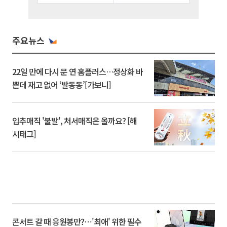
주요뉴스
22일 만에 다시 문 연 홈플러스…정상화 바
쁜데 재고 없어 ‘발동동’[가보니]
입추매직 '불발', 처서매직은 올까요? [해
시태그]
콘서트 갈 때 응원봉만?⋯'최애' 위한 필수