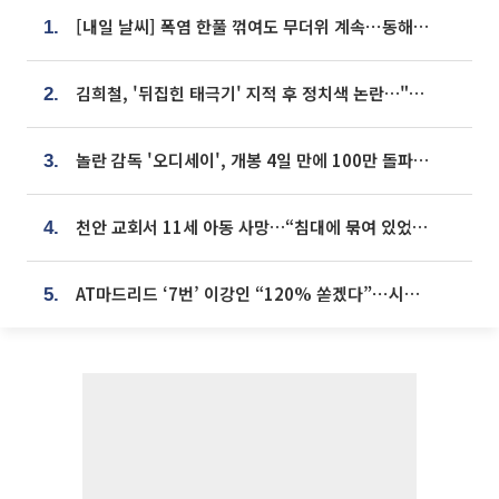
[내일 날씨] 폭염 한풀 꺾여도 무더위 계속⋯동해안 이틀 연속 비
1.
김희철, '뒤집힌 태극기' 지적 후 정치색 논란…"좌우 떠나 우리나라 국기"
2.
놀란 감독 '오디세이', 개봉 4일 만에 100만 돌파⋯'왕사남' 보다 빠르다
3.
천안 교회서 11세 아동 사망…“침대에 묶여 있었다” 진술 확보
4.
AT마드리드 ‘7번’ 이강인 “120% 쏟겠다”⋯시메오네 감독 “필요한 선수”
5.