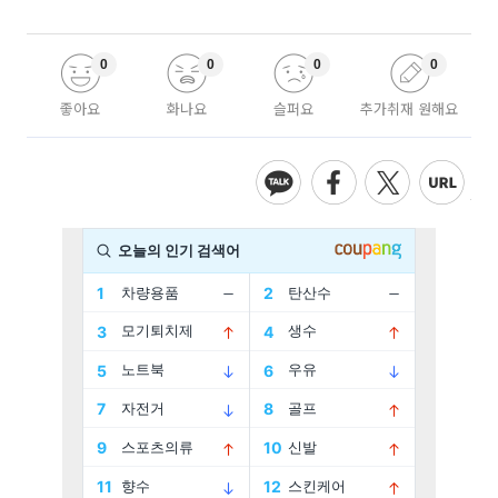
0
0
0
0
좋아요
화나요
슬퍼요
추가취재 원해요