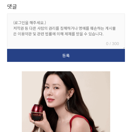
댓글
0 / 300