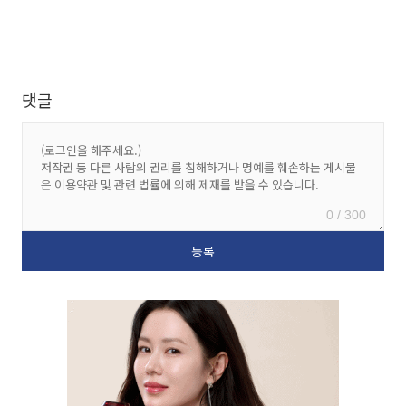
댓글
0 / 300