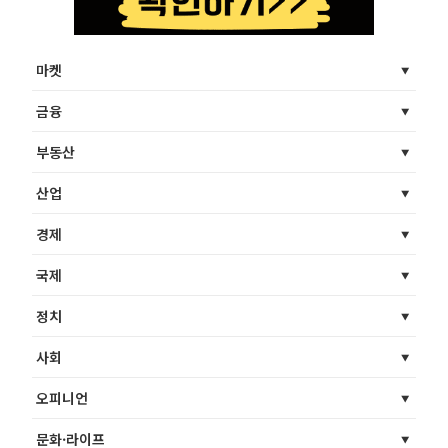
마켓
금융
부동산
산업
경제
국제
정치
사회
오피니언
문화·라이프