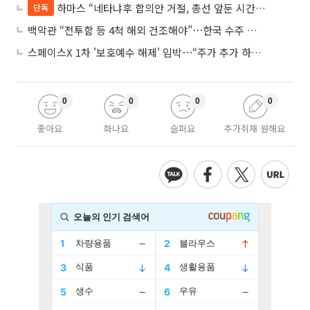
하마스 “네타냐후 합의안 거절, 총선 앞둔 시간 끌기”
단독
백악관 “전투함 등 4척 해외 건조해야”⋯한국 수주 기대
스페이스X 1차 '보호예수 해제' 임박⋯“주가 추가 하락 가능성”
0
0
0
0
좋아요
화나요
슬퍼요
추가취재 원해요