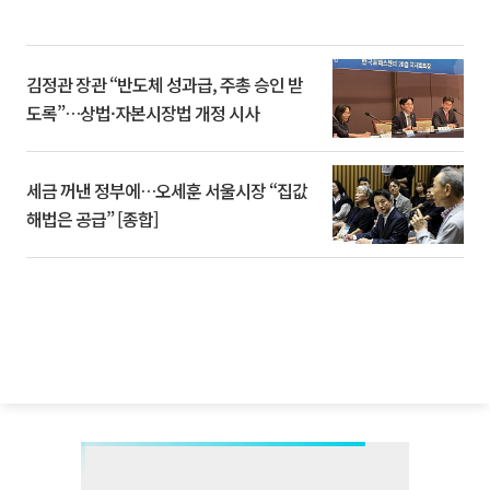
김정관 장관 “반도체 성과급, 주총 승인 받
도록”…상법·자본시장법 개정 시사
세금 꺼낸 정부에…오세훈 서울시장 “집값
해법은 공급” [종합]