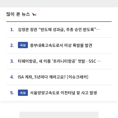
많이 본 뉴스
김정관 장관 “반도체 성과급, 주총 승인 받도록”…상법·자본시장법 개정 시사
1.
중부내륙고속도로서 미상 폭발물 발견
속보
2.
티웨이항공, 새 이름 '트리니티항공' 첫발…SSC 전략 본격화
3.
ISA 계좌, 5년마다 깨라고요? [이슈크래커]
4.
서울양양고속도로 이천터널 앞 사고 발생
속보
5.