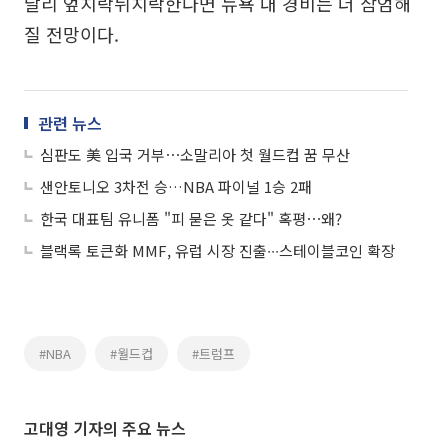
달리 엎치락뒤치락한다면 뉴욕 내 경비는 더 삼엄해
질 전망이다.
관련 뉴스
심판도 美 입국 거부⋯소말리아 첫 월드컵 꿈 무산
샌안토니오 3차전 승…NBA 파이널 1승 2패
한국 대표팀 유니폼 "피 묻은 옷 같다" 혹평⋯왜?
블랙록 토큰화 MMF, 유럽 시장 진출∙∙∙스테이블코인 확장
#NBA
#월드컵
#트럼프
고대영 기자의 주요 뉴스