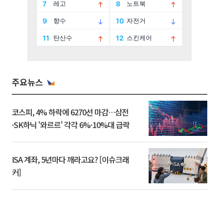
주요뉴스
코스피, 4% 하락에 6270선 마감…삼전
·SK하닉 '와르르' 각각 6%·10%대 급락
ISA 계좌, 5년마다 깨라고요? [이슈크래
커]