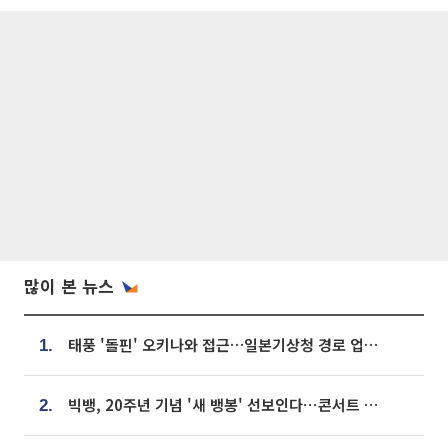
많이 본 뉴스
태풍 '돌핀' 오키나와 접근…일본기상청 경로 업데이트
1.
빅뱅, 20주년 기념 '새 뱅봉' 선보인다⋯콘서트 앞두고 팝업 개최
2.