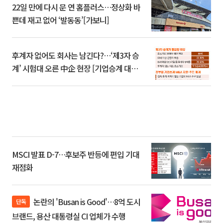
22일 만에 다시 문 연 홈플러스…정상화 바
쁜데 재고 없어 ‘발동동’[가보니]
후계자 없어도 회사는 남긴다?…‘제3자 승
계’ 시험대 오른 中企 현장 [기업승계 대전
환]
MSCI 발표 D-7…후보주 반등에 편입 기대
재점화
논란의 'Busan is Good'…8억 도시
단독
브랜드, 용산 대통령실 CI 업체가 수행