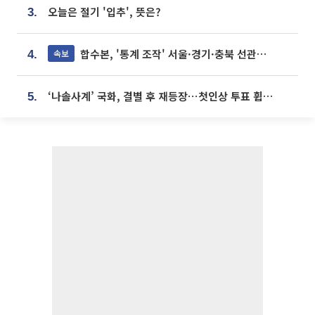
오늘은 절기 '입추', 뜻은?
3.
합수본, '통계 조작' 서울·경기·충북 선관위 등 추가 압수수색
속보
4.
‘나솔사계’ 국화, 결별 후 재등장⋯첫인상 투표 휩쓸고 ‘인기녀’ 등극
5.