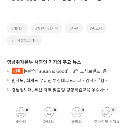
#메디안
#개인건강기록
#PHR
#링크닥
#디지털헬스케어
영남취재본부 서영인 기자의 주요 뉴스
논란의 'Busan is Good'…8억 도시브랜드, 용산 대통령실 CI 업체가 수행
단독
인사도, 회계도 무너진 부산테크노파크…감사서 '혈세 유용·인사 뒤집기' 적발
경남정보대, 부산 지역 맞춤형 평생직업교육 우수사례로 혁신 주도
0
0
0
0
좋아요
화나요
슬퍼요
추가취재 원해요