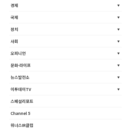
경제
국제
정치
사회
오피니언
문화·라이프
뉴스발전소
이투데이TV
스페셜리포트
Channel 5
위너스IR클럽