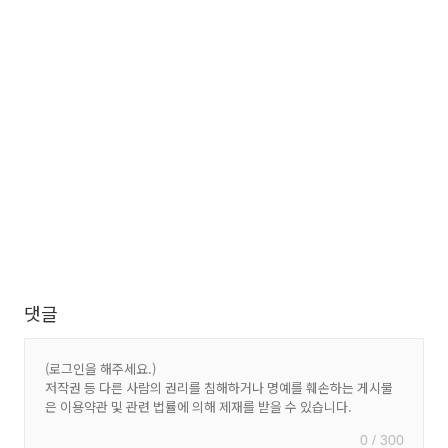
댓글
0 / 300