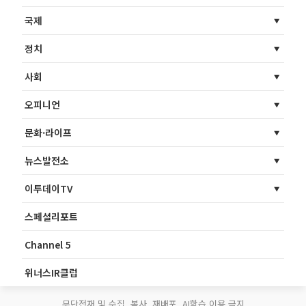
국제
정치
사회
오피니언
문화·라이프
뉴스발전소
이투데이TV
스페셜리포트
Channel 5
위너스IR클럽
무단전재 및 수집, 복사, 재배포, AI학습 이용 금지