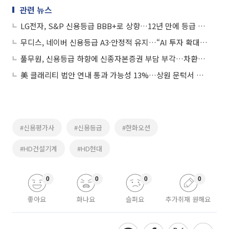
관련 뉴스
LG전자, S&P 신용등급 BBB+로 상향…12년 만에 등급 상승
무디스, 네이버 신용등급 A3·안정적 유지…“AI 투자 확대에도 재무안정”
풀무원, 신용등급 하향에 신종자본증권 부담 부각…차환비용 변수로
美 클래리티 법안 연내 통과 가능성 13%…상원 문턱서 제동
#신용평가사
#신용등급
#한화오션
#HD건설기계
#HD현대
0
0
0
0
좋아요
화나요
슬퍼요
추가취재 원해요