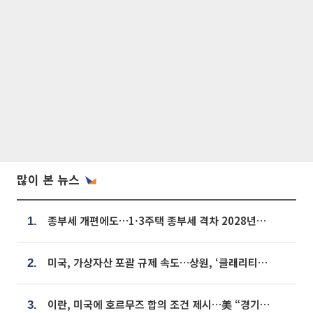
많이 본 뉴스
종부세 개편에도…1·3주택 종부세 격차 2028년부터 확대
1.
미국, 가상자산 포괄 규제 속도…상원, ‘클래리티법’ 9월 절차투표 추진
2.
이란, 미국에 호르무즈 합의 조건 제시…美 “경기 아직 안 끝나” [종합]
3.