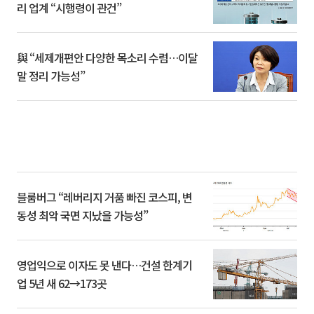
리 업계 “시행령이 관건”
與 “세제개편안 다양한 목소리 수렴…이달
말 정리 가능성”
블룸버그 “레버리지 거품 빠진 코스피, 변
동성 최악 국면 지났을 가능성”
영업익으로 이자도 못 낸다…건설 한계기
업 5년 새 62→173곳