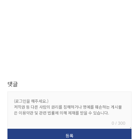
댓글
0 / 300