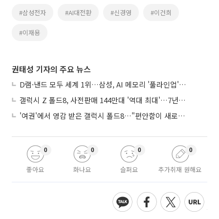
#삼성전자
#AI대전환
#신경영
#이건희
#이재용
권태성 기자의 주요 뉴스
D램·낸드 모두 세계 1위…삼성, AI 메모리 '풀라인업'으로 승부
갤럭시 Z 폴드8, 사전판매 144만대 '역대 최대'…7년만에 갤노트10 기록 넘어
'여권'에서 영감 받은 갤럭시 폴드8…"편안함이 새로운 디자인 경쟁력"
0
0
0
0
좋아요
화나요
슬퍼요
추가취재 원해요