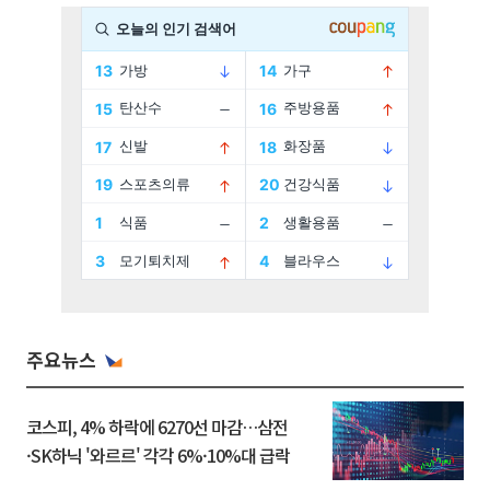
주요뉴스
코스피, 4% 하락에 6270선 마감…삼전
·SK하닉 '와르르' 각각 6%·10%대 급락