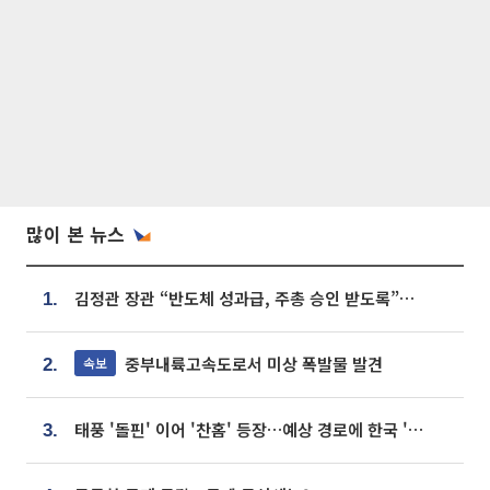
많이 본 뉴스
김정관 장관 “반도체 성과급, 주총 승인 받도록”…상법·자본시장법 개정 시사
1.
중부내륙고속도로서 미상 폭발물 발견
속보
2.
태풍 '돌핀' 이어 '찬홈' 등장…예상 경로에 한국 '한숨'
3.