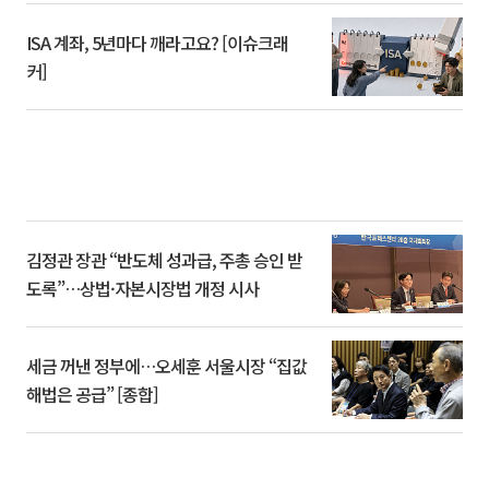
ISA 계좌, 5년마다 깨라고요? [이슈크래
커]
김정관 장관 “반도체 성과급, 주총 승인 받
도록”…상법·자본시장법 개정 시사
세금 꺼낸 정부에…오세훈 서울시장 “집값
해법은 공급” [종합]