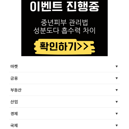
마켓
금융
부동산
산업
경제
국제