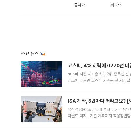
좋아요
화나요
주요 뉴스
코스피, 4% 하락에 6270선 마
코스피 시장 시가총액 1, 2위 종목인 
래소에 따르면 코스피 지수는 전 거래일 대
1.81% 내린 6478.75에 출발한 코
다. 이날 오전
ISA 계좌, 5년마다 깨라고요? 
생산적금융 ISA, 국내 투자 이자·배당
이월도 폐지…기존 계좌까지 적용청년형 
는 5년마다 계좌를 해지하라는 건가요?”
편을