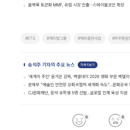
블랙록 토큰화 MMF, 유럽 시장 진출∙∙∙스테이블코인 확장
#KTG
#캐피털그룹
#해외궐련사업
#주주환원
송석주 기자의 주요 뉴스
자세히보기
'세계의 주인' 윤가은 감독, 벡델데이 2026 영화 부문 벡델
문체부 “예술인 안전망 강화·K컬처 세계화 속도”…문화강국
CJ문화재단, 음악 유학생 5명 선발…글로벌 인재 육성 지원
0
0