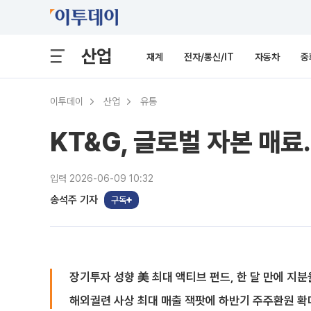
산업
재계
전자/통신/IT
자동차
중
이투데이
산업
유통
KT&G, 글로벌 자본 매료
입력 2026-06-09 10:32
송석주 기자
구독
장기투자 성향 美 최대 액티브 펀드, 한 달 만에 지분율
해외궐련 사상 최대 매출 잭팟에 하반기 주주환원 확