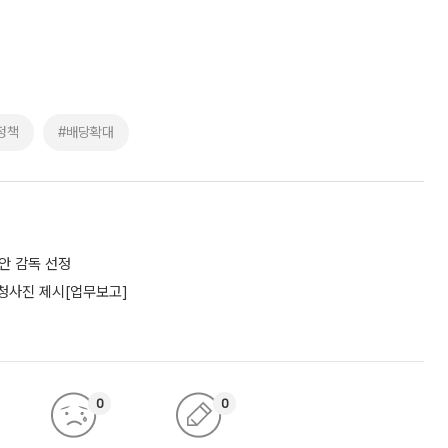
정책
#배당확대
리안 감독 선정
 청사진 제시[업무보고]
0
0