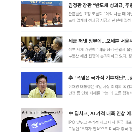
김정관 장관 “반도체 성과급, 
관훈클럽 초청 토론회 “이익 나눌 때 아
도체 업계의 성과급 지급과 관련해 일정
최근 상법·자본시장법 개정으로 기업 지
세금 꺼낸 정부에…오세훈 서울시장
정부 세제 개편에 “매물 잠김·전월세 불
부동산 해법 전쟁이 본격화하고 있다. 
드를 꺼내자 서울시는 전·월세 부담만 
李 "폭염은 국가적 기후재난"…냉
이재명 대통령은 6일 사상 최악의 폭염
안전 등 인명 피해를 막는 데 모든 행
인프라 확충 계획을 내년도 예산안에 반
中 딥시크, AI 가격 대폭 인상 
IPO 앞두고 수익성 제고 나서 중국 대표
그동안 ‘초저가 전략’으로 미국과 중국