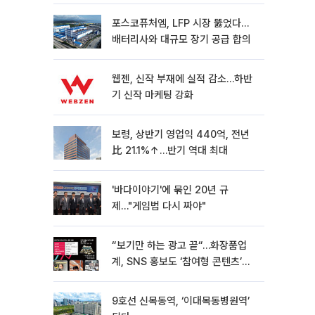
포스코퓨처엠, LFP 시장 뚫었다…
배터리사와 대규모 장기 공급 합의
웹젠, 신작 부재에 실적 감소…하반
기 신작 마케팅 강화
보령, 상반기 영업익 440억, 전년
比 21.1%↑…반기 역대 최대
'바다이야기'에 묶인 20년 규
제…"게임법 다시 짜야"
“보기만 하는 광고 끝“…화장품업
계, SNS 홍보도 ‘참여형 콘텐츠’로
변모[K뷰티 라방戰]
9호선 신목동역, ‘이대목동병원역’