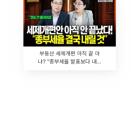
부동산 세제개편 아직 끝 아
냐? "종부세율 발표보다 내릴
것" 장기거주·양도세 전망 I 집
땅지성 I 김인만, 진미윤