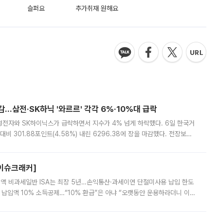
슬퍼요
추가취재 원해요
감…삼전·SK하닉 '와르르' 각각 6%·10%대 급락
삼성전자와 SK하이닉스가 급락하면서 지수가 4% 넘게 하락했다. 6일 한국거
비 301.88포인트(4.58%) 내린 6296.38에 장을 마감했다. 전장보다
스피는 장중 한때 6550.94까지 오르기도 했으나 6238.32까지 밀리기도 했
[이슈크래커]
 전액 비과세일반 ISA는 최장 5년…손익통산·과세이연 단절미사용 납입 한도
납입액 10% 소득공제…“10% 환급”은 아냐 “오랫동안 운용하라더니 이제
 ‘만능 절세 통장’으로 불리는 개인종합자산관리계좌(ISA)가 두 갈래로 개