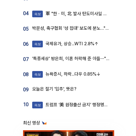
04
軍 "한ㆍ미, 北 발사 탄도미사일 제원 정밀분석 중"
속보
박문성, 축구협회 '성 접대' 보도에 분노…"다 말아먹으려고 작정했나"
05
국제유가, 상승...WTI 2.8%↑
06
속보
'특종세상' 방은희, 이혼 허락해 준 아들⋯"너무 잘 커줬다" 오열
07
뉴욕증시, 하락...다우 0.85%↓
08
속보
오늘은 절기 '입추', 뜻은?
09
10
트럼프 ‘美 원정출산 금지’ 행정명령 서명
속보
최신 영상