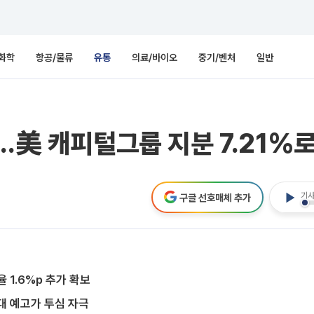
화학
항공/물류
유통
의료/바이오
중기/벤처
일반
…美 캐피털그룹 지분 7.21%로
기사
구글 선호매체 추가
 1.6%p 추가 확보
대 예고가 투심 자극