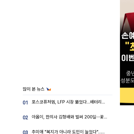
많이 본 뉴스
포스코퓨처엠, LFP 시장 뚫었다…배터리사와 대규모 장기 공급 합의
01
아옳이, 한의사 김형배와 벌써 200일⋯꽃다발 들고 "프러포즈 아냐"
02
추미애 "복지가 아니라 도민이 늘었다"…재정난 책임론 정면돌파
03