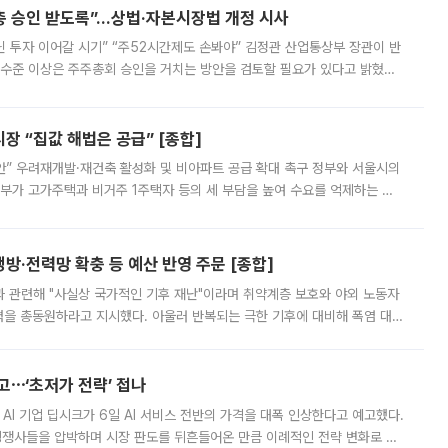
주총 승인 받도록”…상법·자본시장법 개정 시사
닌 투자 이어갈 시기” “주52시간제도 손봐야” 김정관 산업통상부 장관이 반
 수준 이상은 주주총회 승인을 거치는 방안을 검토할 필요가 있다고 밝혔다.
배구조와 주주권 강화 논의가 이어지는 가운데, 핵심 연구인력에 대한
 “집값 해법은 공급” [종합]
안” 우려재개발·재건축 활성화 및 비아파트 공급 확대 촉구 정부와 서울시의
정부가 고가주택과 비거주 1주택자 등의 세 부담을 높여 수요를 억제하는 카
키울 것이라며 세금이 아닌 공급이 근본적인 처방이라고 전면 반박했다.
방·전력망 확충 등 예산 반영 주문 [종합]
과 관련해 "사실상 국가적인 기후 재난"이라며 취약계층 보호와 야외 노동자
정력을 총동원하라고 지시했다. 아울러 반복되는 극한 기후에 대비해 폭염 대응
영하는 방안도 검토하라고 주문했다. 이 대통령은 이날 폭염·가뭄 대
예고⋯‘초저가 전략’ 접나
 AI 기업 딥시크가 6일 AI 서비스 전반의 가격을 대폭 인상한다고 예고했다.
 경쟁사들을 압박하며 시장 판도를 뒤흔들어온 만큼 이례적인 전략 변화로 평