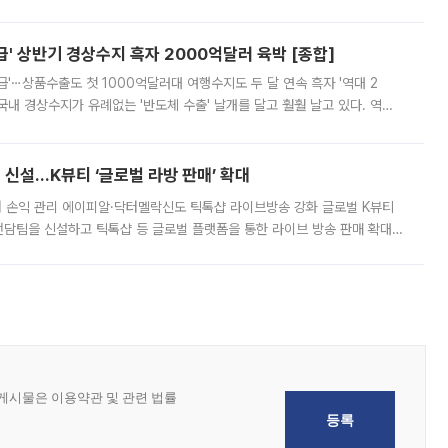
 이날 공지를 통해 구체적인 인상 폭은 공개하지 않았지만 상당한 수
' 상반기 경상수지 흑자 2000억달러 육박 [종합]
급'⋯상품수출도 첫 1000억달러대 여행수지도 두 달 연속 흑자 '역대 2
국내 경상수지가 유례없는 '반도체 수출' 날개를 달고 훨훨 날고 있다. 역대
경상수지 뿐 아니라 상반기 경상수지 흑자도 2000억달러에 근접하며 사상 최
신설…K뷰티 ‘글로벌 라방 판매’ 확대
터 손익 관리 에이피알·닥터멜락신도 틱톡샵 라이브방송 강화 글로벌 K뷰티
담팀을 신설하고 틱톡샵 등 글로벌 플랫폼을 통한 라이브 방송 판매 확대에
급하는 데서 한발 더 나아가 방송 기획과 상품 구성, 출연자 섭외, 손익