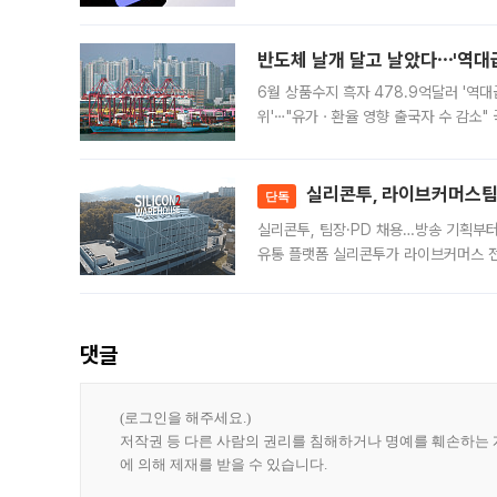
가된다. 블룸버그통신에 따르면 딥시크는
반도체 날개 달고 날았다⋯'역대급
6월 상품수지 흑자 478.9억달러 '역대
위'⋯"유가ㆍ환율 영향 출국자 수 감소" 
급 수출 호조가 매달 이어지면서 6월 
대 기
실리콘투, 라이브커머스팀 
단독
실리콘투, 팀장·PD 채용…방송 기획부
유통 플랫폼 실리콘투가 라이브커머스 전
나섰다. 국내 화장품을 해외 유통망에 공
댓글