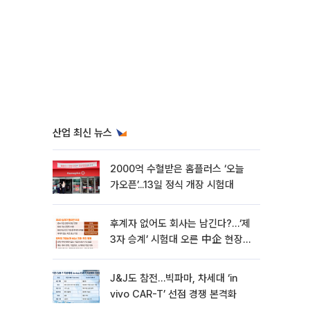
산업 최신 뉴스
2000억 수혈받은 홈플러스 ‘오늘
가오픈’...13일 정식 개장 시험대
후계자 없어도 회사는 남긴다?…‘제
3자 승계’ 시험대 오른 中企 현장
[기업승계 대전환]
J&J도 참전…빅파마, 차세대 ‘in
vivo CAR-T’ 선점 경쟁 본격화