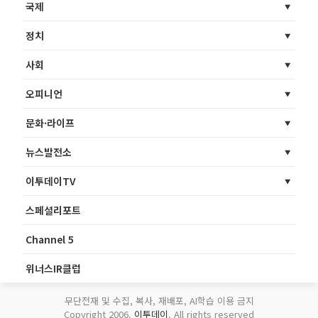
국제
정치
사회
오피니언
문화·라이프
뉴스발전소
이투데이TV
스페셜리포트
Channel 5
위너스IR클럽
무단전재 및 수집, 복사, 재배포, AI학습 이용 금지
Copyright 2006.
이투데이
. All rights reserved