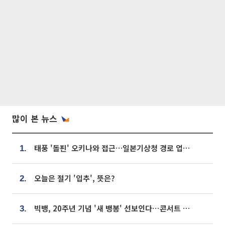
많이 본 뉴스
태풍 '돌핀' 오키나와 접근…일본기상청 경로 업데이트
1.
오늘은 절기 '입추', 뜻은?
2.
빅뱅, 20주년 기념 '새 뱅봉' 선보인다⋯콘서트 앞두고 팝업 개최
3.