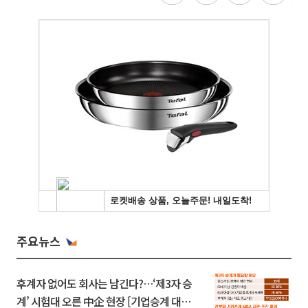
주요뉴스
후계자 없어도 회사는 남긴다?…‘제3자 승
계’ 시험대 오른 中企 현장 [기업승계 대전