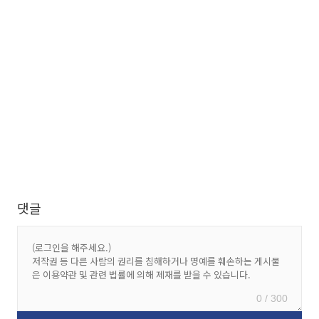
댓글
0 / 300