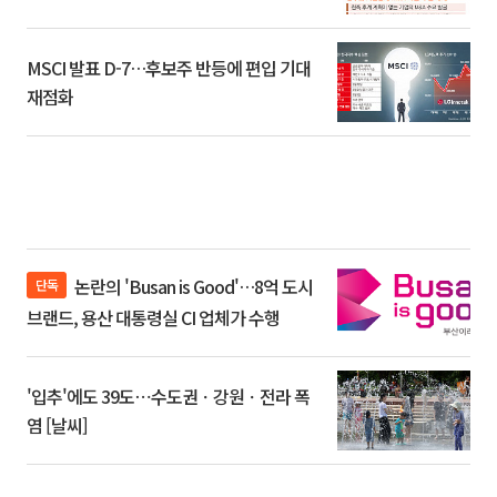
환]
MSCI 발표 D-7…후보주 반등에 편입 기대
재점화
논란의 'Busan is Good'…8억 도시
단독
브랜드, 용산 대통령실 CI 업체가 수행
'입추'에도 39도⋯수도권ㆍ강원ㆍ전라 폭
염 [날씨]