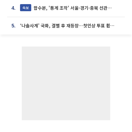
합수본, '통계 조작' 서울·경기·충북 선관위 등 추가 압수수색
속보
4.
‘나솔사계’ 국화, 결별 후 재등장⋯첫인상 투표 휩쓸고 ‘인기녀’ 등극
5.