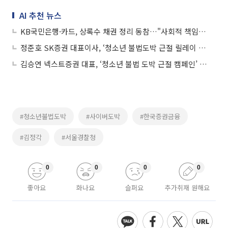
AI 추천 뉴스
KB국민은행·카드, 상록수 채권 정리 동참…"사회적 책임 다할 것"
정준호 SK증권 대표이사, ‘청소년 불법도박 근절 릴레이 캠페인’ 동참
김승연 넥스트증권 대표, ‘청소년 불법 도박 근절 캠페인’ 동참
#청소년불법도박
#사이버도박
#한국증권금융
#김정각
#서울경찰청
0
0
0
0
좋아요
화나요
슬퍼요
추가취재 원해요