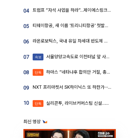
트럼프 “자석 사업을 하라”…제이에스링크, 비중국 영구자석 공급망 구축 속도
04
티웨이항공, 새 이름 '트리니티항공' 첫발…SSC 전략 본격화
05
라온로보틱스, 국내 유일 차세대 반도체 공정 로봇 개발 ‘고객사 테스트 진행’
06
서울양양고속도로 이천터널 앞 사고 발생
07
속보
하마스 “네타냐후 합의안 거절, 총선 앞두고 시간 끌기”
08
단독
NXT 프리마켓서 SK하이닉스 또 하한가⋯‘11주 거래’에 시초가 왜곡
09
10
실리콘투, 라이브커머스팀 신설…K뷰티 ‘글로벌 판매망’ 확대[K뷰티 라방戰]
단독
최신 영상