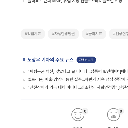
블랙록 토큰화 MMF, 유럽 시장 진출∙∙∙스테이블코인 확장
#약침치료
#자생한방병원
#물리치료
#임상연
노상우 기자의 주요 뉴스
자세히보기
“폐렴구균 백신, 맞았다고 끝 아니다…접종력 확인해야”[메디
셀트리온, 매출·영업익 동반 질주…하반기 지속 성장 전망에 
“안전상비약 약국 대체 아니다…최소한의 사회안전망”[안전
0
0