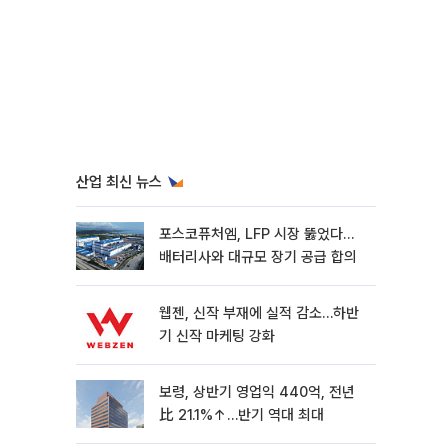
산업 최신 뉴스
포스코퓨처엠, LFP 시장 뚫었다…
배터리사와 대규모 장기 공급 합의
웹젠, 신작 부재에 실적 감소…하반
기 신작 마케팅 강화
보령, 상반기 영업익 440억, 전년
比 21.1%↑…반기 역대 최대