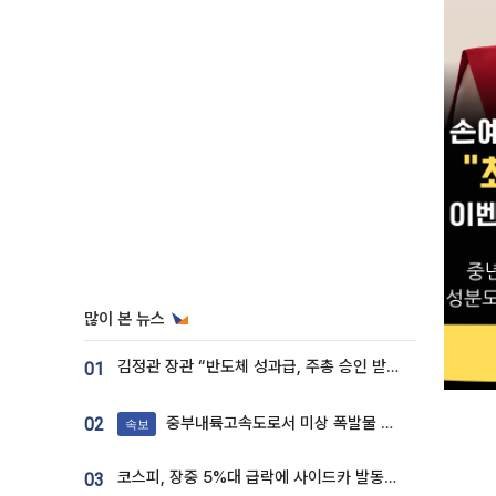
많이 본 뉴스
김정관 장관 “반도체 성과급, 주총 승인 받도록”…상법·자본시장법 개정 시사
01
중부내륙고속도로서 미상 폭발물 발견
02
속보
코스피, 장중 5%대 급락에 사이드카 발동…삼성·SK 동반 폭락
03