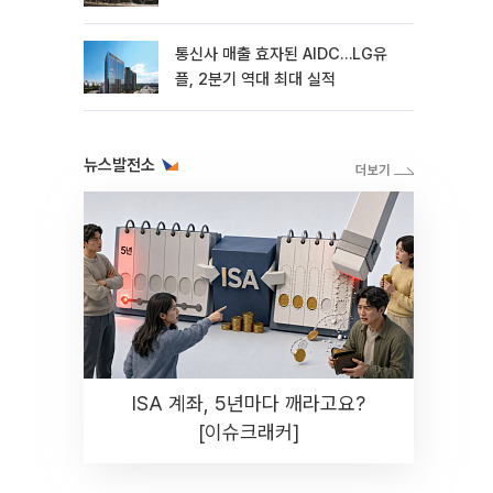
통신사 매출 효자된 AIDC…LG유
플, 2분기 역대 최대 실적
뉴스발전소
ISA 계좌, 5년마다 깨라고요?
[이슈크래커]