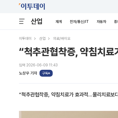
산업
재계
전자/통신/IT
자동차
중
이투데이
산업
의료/바이오
“척추관협착증, 약침치료
입력 2026-06-09 11:43
노상우 기자
구독
“척추관협착증, 약침치료가 효과적…물리치료보다 