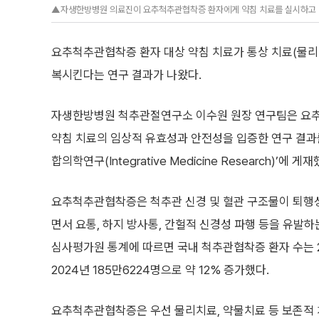
▲자생한방병원 의료진이 요추척추관협착증 환자에게 약침 치료를 실시하고 
요추척추관협착증 환자 대상 약침 치료가 통상 치료(물리
복시킨다는 연구 결과가 나왔다.
자생한방병원 척추관절연구소 이수원 원장 연구팀은 요
약침 치료의 임상적 유효성과 안전성을 입증한 연구 결과를 
합의학연구(Integrative Medicine Research)’에 
요추척추관협착증은 척추관 신경 및 혈관 구조물이 퇴행
면서 요통, 하지 방사통, 간헐적 신경성 파행 등을 유발
심사평가원 통계에 따르면 국내 척추관협착증 환자 수는 2
2024년 185만6224명으로 약 12% 증가했다.
요추척추관협착증은 우선 물리치료, 약물치료 등 보존적