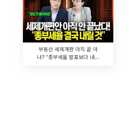
부동산 세제개편 아직 끝 아
냐? "종부세율 발표보다 내릴
것" 장기거주·양도세 전망 I 집
땅지성 I 김인만, 진미윤