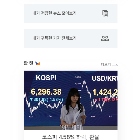
내가 저장한 뉴스 모아보기
내가 구독한 기자 전체보기
한 컷
코스피 4.58% 하락, 환율