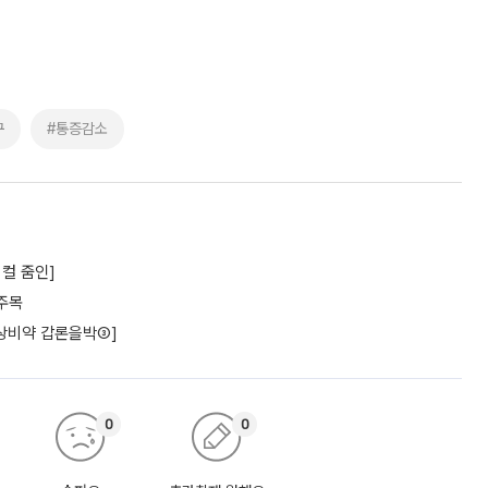
구
#통증감소
컬 줌인]
주목
상비약 갑론을박③]
0
0