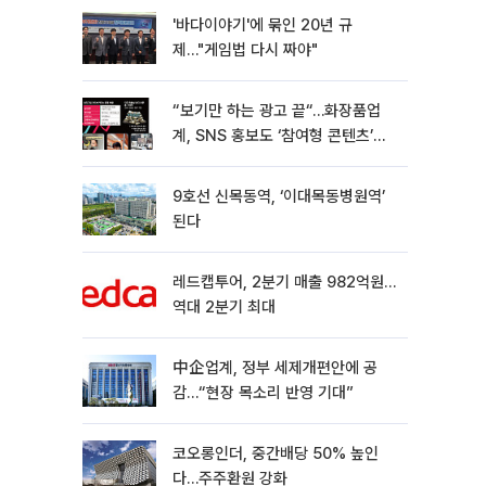
'바다이야기'에 묶인 20년 규
제…"게임법 다시 짜야"
“보기만 하는 광고 끝“…화장품업
계, SNS 홍보도 ‘참여형 콘텐츠’로
변모[K뷰티 라방戰]
9호선 신목동역, ‘이대목동병원역’
된다
레드캡투어, 2분기 매출 982억원…
역대 2분기 최대
中企업계, 정부 세제개편안에 공
감…“현장 목소리 반영 기대”
코오롱인더, 중간배당 50% 높인
다…주주환원 강화