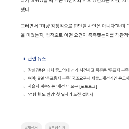
과가 바뀌었을 때 기존 당선자와 이후 당선되는 사람, 
했다.
그러면서 “마냥 감정적으로 판단할 사안은 아니다”라며 “
을 미쳤는지, 법적으로 어떤 요건이 충족됐는지를 객관적
관련 뉴스
잠실7동은 대치 중…역대 선거 사건사고 뒤흔든 '투표지 부족'
여야, 8일 ‘투표용지 부족’ 국조요구서 제출…재선거엔 온도
사흘째 계속되는 '재선거' 요구 [포토로그]
‘경험 無도 환영’ 첫 일자리 도전 설명서
#재선거
#부정선거