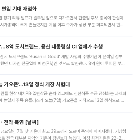
에 편입 기대 재점화
월 정기 리뷰 발표가 일주일 앞으로 다가오면서 편출입 후보 종목에 관심이
 시가총액이 크게 흔들렸지만 저점 이후 주가가 상당 부분 회복되면서 편입
다시 부각되고 있다. 7일 금융투자업계에 따르면 MSCI는 한국시간으로 오는
od'…8억 도시브랜드, 용산 대통령실 CI 업체가 수행
시 도시브랜드 ‘Busan is Good’ 개발 사업의 수행기관이 윤석열 정부
여했던 디자인 전문업체 피앤(P&)인 것으로 확인됐다. 8억 원이 투입된 부산
 부족과 디자인 정체성 논란에 휩싸였던 만큼, 사업 선정 과정과 결과물에
 가오픈’...13일 정식 개장 시험대
.직원들 현장 배치PB·일반상품 순차 입고에도 신선식품 수급 정상화는 과제최
 높일지 주목 홈플러스가 오늘(7일) 가오픈을 시작으로 13일 정식으로 재
직원들이 현장 배치되고, PB 상품과 함께 일반 상품 납품도 순차적으로 진행
ㆍ전라 폭염 [날씨]
 금요일인 7일 낮 기온이 최고 39도까지 오르며 폭염이 이어지겠다. 기상청
로 전국 대부분 지역의 기온이 평년보다 높겠다. 아침 최저기온은 22~27