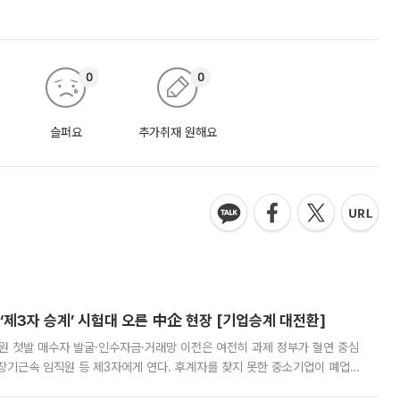
0
0
슬퍼요
추가취재 원해요
제3자 승계’ 시험대 오른 中企 현장 [기업승계 대전환]
지원 첫발 매수자 발굴·인수자금·거래망 이전은 여전히 과제 정부가 혈연 중심
장기근속 임직원 등 제3자에게 연다. 후계자를 찾지 못한 중소기업이 폐업
해 기술과 일자리를 남기도록 하겠다는 취지다. 다만 세금 감면만으로 거래를