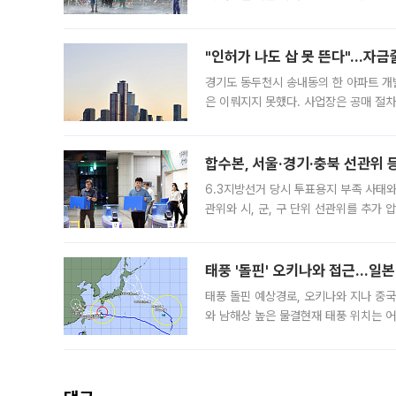
도, 낮 최고기온은 31~39도로, 전국
"인허가 나도 삽 못 뜬다"…자금
경기도 동두천시 송내동의 한 아파트 개
은 이뤄지지 못했다. 사업장은 공매 절차
3차 공매까지 진행됐으나 모두 유찰됐다.
후
합수본, 서울·경기·충북 선관위 등
6.3지방선거 당시 투표용지 부족 사태
관위와 시, 군, 구 단위 선관위를 추가
부(김태훈 서울중앙지검 3차장검사)는 
태풍 '돌핀' 오키나와 접근…일
태풍 돌핀 예상경로, 오키나와 지나 중
와 남해상 높은 물결현재 태풍 위치는 어
강한 세력을 유지한 채 일본 오키나와와