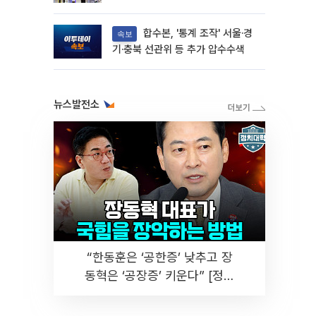
합수본, '통계 조작' 서울·경
속보
기·충북 선관위 등 추가 압수수색
뉴스발전소
“한동훈은 ‘공한증’ 낮추고 장
동혁은 ‘공장증’ 키운다” [정치
대학]