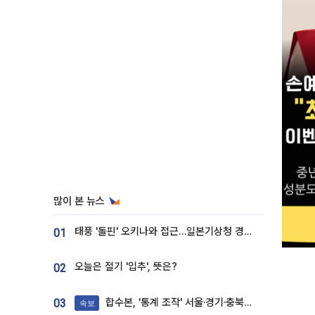
많이 본 뉴스
태풍 '돌핀' 오키나와 접근…일본기상청 경로 업데이트
01
오늘은 절기 '입추', 뜻은?
02
합수본, '통계 조작' 서울·경기·충북 선관위 등 추가 압수수색
03
속보