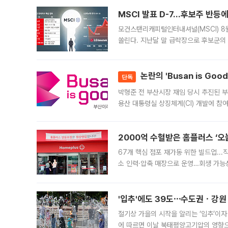
늘
MSCI 발표 D-7…후보주 반등
모건스탠리캐피털인터내셔널(MSCI) 8
쏠린다. 지난달 말 급락장으로 후보군의
가능성과 지수 추종 자금 유입 기대가 
논란의 'Busan is Go
단독
박형준 전 부산시장 재임 당시 추진된 부산
용산 대통령실 상징체계(CI) 개발에 참
도시브랜드 사업이 공개 이후 시민 공감
2000억 수혈받은 홈플러스 ‘오늘
67개 핵심 점포 재가동 위한 빌드업..
소 인력·압축 매장으로 운영…회생 가능성
영업을 시작한다. 핵심 점포 67개에는 
'입추'에도 39도⋯수도권ㆍ강원
절기상 가을의 시작을 알리는 ‘입추’이자
에 따르면 이날 북태평양고기압의 영향으