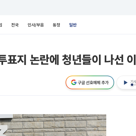
업
전국
인사/부음
동정
일반
표지 논란에 청년들이 나선 
기사
구글 선호매체 추가