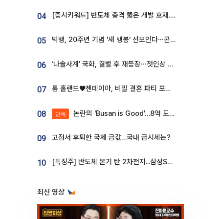
[증시키워드] 반도체 충격 뚫은 개별 호재...포스코퓨처엠·에코프로·한화솔루션 '눈길'
04
빅뱅, 20주년 기념 '새 뱅봉' 선보인다⋯콘서트 앞두고 팝업 개최
05
‘나솔사계’ 국화, 결별 후 재등장⋯첫인상 투표 휩쓸고 ‘인기녀’ 등극
06
톰 홀랜드♥젠데이아, 비밀 결혼 파티 포착⋯호텔 대관비만 9억
07
논란의 'Busan is Good'…8억 도시브랜드, 용산 대통령실 CI 업체가 수행
08
단독
고점서 후퇴한 국제 금값…국내 금시세는?
09
[특징주] 반도체 온기 탄 2차전지...삼성SDI, 장 초반 7% 넘게 껑충
10
최신 영상