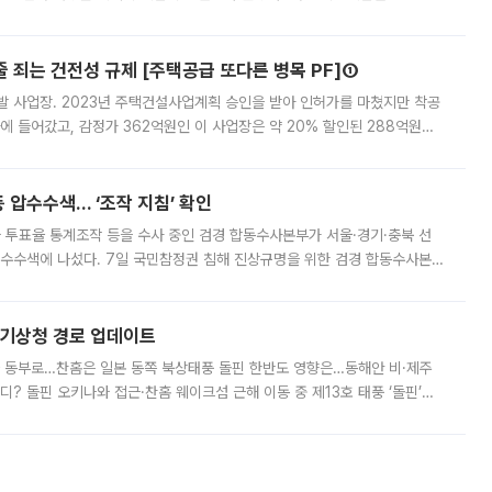
 대부분 지역에 폭염특보가 발효된 가운데 최고체감온도는 35도 안팎까지 올라
줄 죄는 건전성 규제 [주택공급 또다른 병목 PF]①
발 사업장. 2023년 주택건설사업계획 승인을 받아 인허가를 마쳤지만 착공
에 들어갔고, 감정가 362억원인 이 사업장은 약 20% 할인된 288억원에
 현재는 4차 공매를 위한 조건 협의가 진행 중이다. 수도권의 주요 주거 배
 압수수색… ‘조작 지침’ 확인
와 투표율 통계조작 등을 수사 중인 검경 합동수사본부가 서울·경기·충북 선
 압수수색에 나섰다. 7일 국민참정권 침해 진상규명을 위한 검경 합동수사본
추가 증거 확보를 위해 중앙선관위, 서울시·경기도·충청북도 선관위, 김포시
본기상청 경로 업데이트
국 동부로…찬홈은 일본 동쪽 북상태풍 돌핀 한반도 영향은…동해안 비·제주
디? 돌핀 오키나와 접근·찬홈 웨이크섬 근해 이동 중 제13호 태풍 ‘돌핀’이
 아마미 지방에 접근하고 있다. 돌핀은 오키나와 부근을 지난 뒤 동중국해