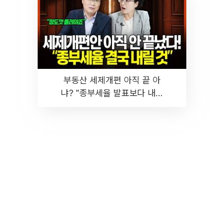
부동산 세제개편 아직 끝 아
냐? "종부세율 발표보다 내릴
것" 장기거주·양도세 전망 I 집
땅지성 I 김인만, 진미윤