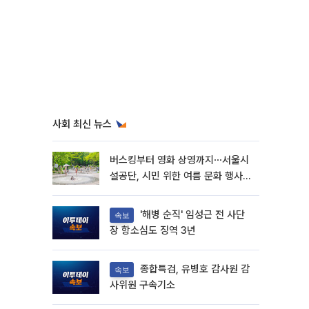
사회 최신 뉴스
버스킹부터 영화 상영까지⋯서울시
설공단, 시민 위한 여름 문화 행사
마련
'해병 순직' 임성근 전 사단
속보
장 항소심도 징역 3년
종합특검, 유병호 감사원 감
속보
사위원 구속기소