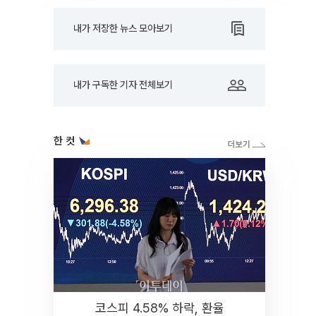
내가 저장한 뉴스 모아보기
내가 구독한 기자 전체보기
한 컷
코스피 4.58% 하락, 환율