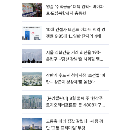
영끌 '주택공급' 대책 임박⋯비아파
트·도심복합까지 총동원
10대 건설사 브랜드 아파트 청약 경
쟁률 9.85대 1…일반 단지의 4배
서울 집합건물 거래 회전율 1위는
은평구⋯'금천·강남'은 하위권 맴돌
아
상반기 수도권 청약시장 '초선별' 바
람⋯'상급지·분상제'로 쏠렸다
[분양캘린더] 8월 둘째 주 ‘한강푸
르지오리버프론트’ 등 4808가구
분양
교통축 따라 집값 갈렸다⋯세종·검
단 ‘교통 프리미엄’ 뚜렷