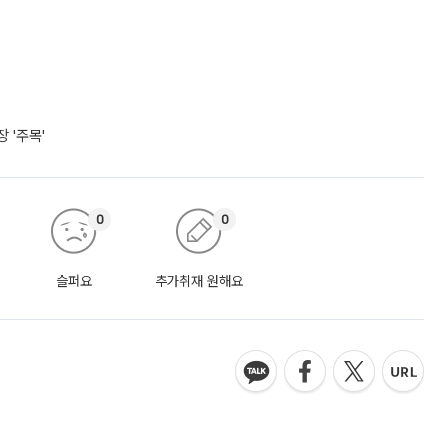
 '주목'
0
0
슬퍼요
추가취재 원해요