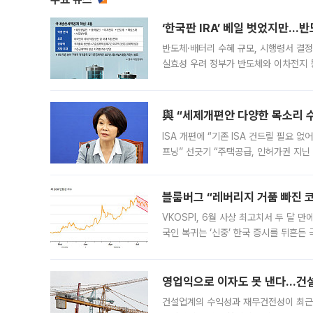
‘한국판 IRA’ 베일 벗었지만…
반도체·배터리 수혜 규모, 시행령서 결정
실효성 우려 정부가 반도체와 이차전지 
법(IRA)’으로 불리는 국내생산세액공제
與 “세제개편안 다양한 목소리 
ISA 개편에 “기존 ISA 건드릴 필요 
프닝” 선긋기 “주택공급, 인허가권 지닌
견을 수렴해 당정과 개편안에 대한 조율
블룸버그 “레버리지 거품 빠진 코
VKOSPI, 6월 사상 최고치서 두 달
국인 복귀는 ‘신중’ 한국 증시를 뒤흔
했다. 대규모 반대매매로 레버리지 투자
영업익으로 이자도 못 낸다…건설 
건설업계의 수익성과 재무건전성이 최근