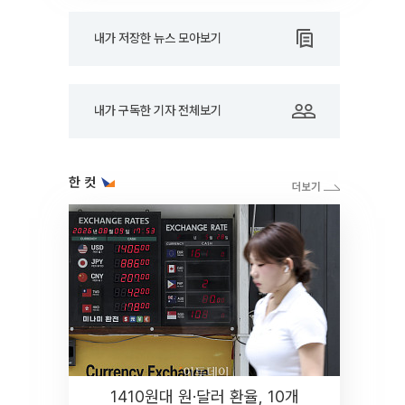
내가 저장한 뉴스 모아보기
내가 구독한 기자 전체보기
한 컷
1410원대 원·달러 환율, 10개