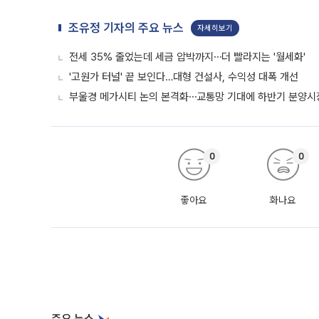
조유정 기자의 주요 뉴스
자세히보기
전세 35% 줄었는데 세금 압박까지⋯더 빨라지는 '월세화'
'고원가 터널' 끝 보인다…대형 건설사, 수익성 대폭 개선
부울경 메가시티 논의 본격화⋯교통망 기대에 하반기 분양시장
0
0
좋아요
화나요
주요 뉴스