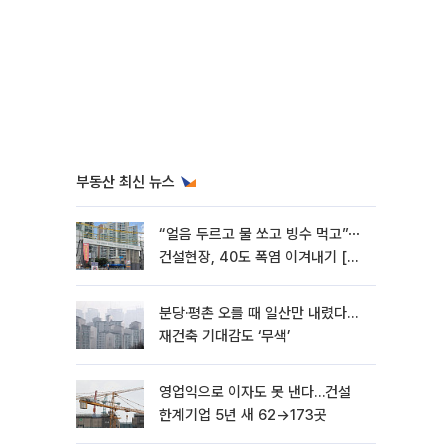
부동산 최신 뉴스
“얼음 두르고 물 쏘고 빙수 먹고”⋯
건설현장, 40도 폭염 이겨내기 [르
포]
분당·평촌 오를 때 일산만 내렸다…
재건축 기대감도 ‘무색’
영업익으로 이자도 못 낸다…건설
한계기업 5년 새 62→173곳