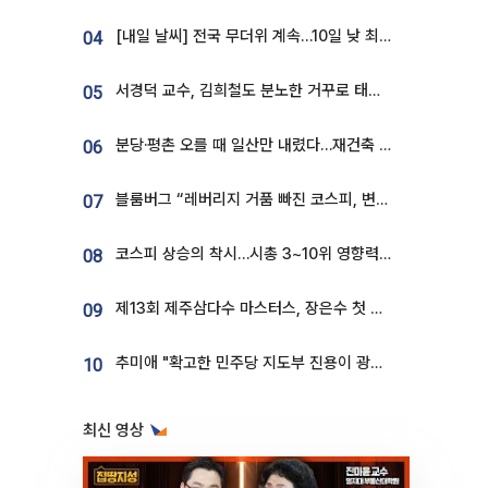
[내일 날씨] 전국 무더위 계속…10일 낮 최고 34도 육박
04
서경덕 교수, 김희철도 분노한 거꾸로 태극기⋯"엉터리는 아냐, 아쉬울 뿐"
05
분당·평촌 오를 때 일산만 내렸다…재건축 기대감도 ‘무색’
06
블룸버그 “레버리지 거품 빠진 코스피, 변동성 최악 국면 지났을 가능성”
07
코스피 상승의 착시…시총 3~10위 영향력은 후퇴
08
제13회 제주삼다수 마스터스, 장은수 첫 우승하며 성료
09
추미애 "확고한 민주당 지도부 진용이 광주 호남 정신"
10
최신 영상