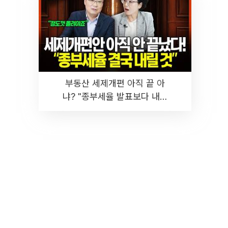
부동산 세제개편 아직 끝 아
냐? "종부세율 발표보다 내릴
것" 장기거주·양도세 전망 I 집
땅지성 I 김인만, 진미윤