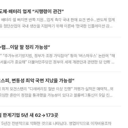
반도체·배터리 업계 “시행령이 관건”
 배터리 셀 빠지면 반쪽 지원…업계 촉각 국내 판매 요건 변수…반도체 업계
등 첨단산업의 국내 생산을 지원하기 위해 이른바 ‘한국판 인플레이션 감축
를 신설했지만, 업계에서는 세부 지원 대상에 따라 정책 효과가 크게 달라
수렴…이달 말 정리 가능성”
없어” “주가누르기방지법, 정부가 조정 가닥잡아” 황희 ‘버스하우스’ 논란에 “해
 서울시가 중요해” 더불어민주당은 정부의 세제 개편안과 관련한 당 안팎 의
에 나서겠다고 예고했다. 민주당은 8월 말 당정 조율을 거친 개편안이
스피, 변동성 최악 국면 지났을 가능성”
 만에 최저 모건스탠리 “디레버리징 절반 이상 진행” 저평가·실적은 매력적…외
든 극심한 혼란이 정점을 통과했을 가능성이 있다고 블룸버그통신이 9일 진단
가 상당 부분 정리된 데다 금융당국의 규제 강화로 고위험 상품 거래도 급감
한계기업 5년 새 62→173곳
 5년간 전반적으로 악화한 것으로 나타났다. 영업이익으로 이자비용조차