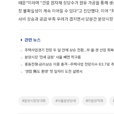
때문”이라며 “건설 원자재 상당수가 원유 가공을 통해 
장 불확실성이 계속 이어질 수 있다”고 진단했다. 이어 “
사비 상승과 공급 부족 우려가 겹치면서 당분간 분양시장
관련 뉴스
주택사업경기 전망 두 달 만에 상승 전환…부·울·경 산업 회복
분양시장 '전세 급등' 서울 빼면 먹구름
중동전쟁·금리상승 이중 충격⋯주택사업 전망지수 63.7로 
‘경험 無도 환영’ 첫 일자리 도전 설명서
#분양시장양극화
#서울분양강세
#미분양적체