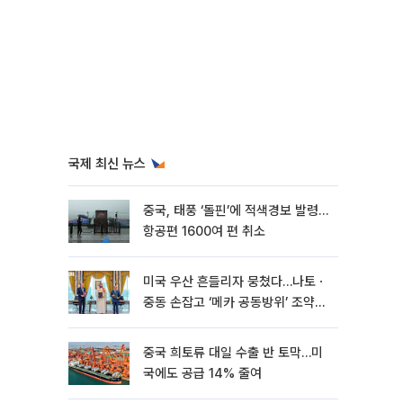
국제 최신 뉴스
중국, 태풍 ‘돌핀’에 적색경보 발령…
항공편 1600여 편 취소
미국 우산 흔들리자 뭉쳤다…나토ㆍ
중동 손잡고 ‘메카 공동방위’ 조약
체결
중국 희토류 대일 수출 반 토막…미
국에도 공급 14% 줄여