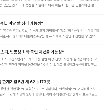
등 첨단산업의 국내 생산을 지원하기 위해 이른바 ‘한국판 인플레이션 감축
를 신설했지만, 업계에서는 세부 지원 대상에 따라 정책 효과가 크게 달라
수렴…이달 말 정리 가능성”
없어” “주가누르기방지법, 정부가 조정 가닥잡아” 황희 ‘버스하우스’ 논란에 “해
 서울시가 중요해” 더불어민주당은 정부의 세제 개편안과 관련한 당 안팎 의
에 나서겠다고 예고했다. 민주당은 8월 말 당정 조율을 거친 개편안이
스피, 변동성 최악 국면 지났을 가능성”
 만에 최저 모건스탠리 “디레버리징 절반 이상 진행” 저평가·실적은 매력적…외
든 극심한 혼란이 정점을 통과했을 가능성이 있다고 블룸버그통신이 9일 진단
가 상당 부분 정리된 데다 금융당국의 규제 강화로 고위험 상품 거래도 급감
한계기업 5년 새 62→173곳
 5년간 전반적으로 악화한 것으로 나타났다. 영업이익으로 이자비용조차
년과 비교해 지난해 2.8배 늘었다. 특히 주택·분양시장 침체와 프로젝트파
 악화가 두드러졌다. 9일 한국건설산업연구원은 ‘2025년 건설업 외감기업