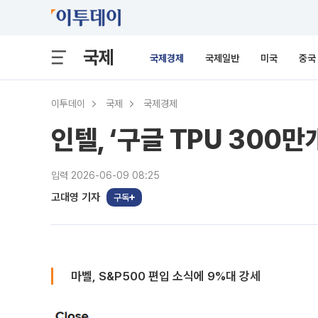
국제
국제경제
국제일반
미국
중국
이투데이
국제
국제경제
인텔, ‘구글 TPU 300
입력 2026-06-09 08:25
고대영 기자
구독
마벨, S&P500 편입 소식에 9%대 강세