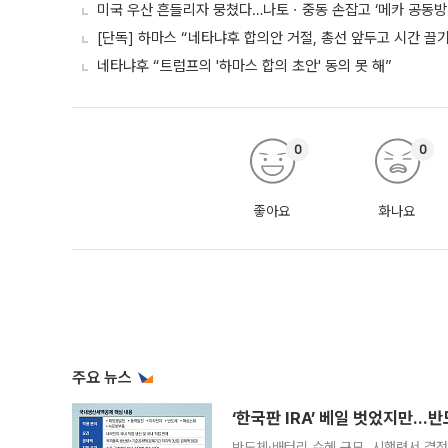
미국 우산 흔들리자 뭉쳤다…나토ㆍ중동 손잡고 ‘메카 공동방
[단독] 하마스 “네타냐후 합의안 거절, 총선 앞두고 시간 끌기
네타냐후 “트럼프의 '하마스 합의 초안' 동의 못 해”
0
0
좋아요
화나요
주요 뉴스
‘한국판 IRA’ 베일 벗었지만…
반도체·배터리 수혜 규모, 시행령서 결정