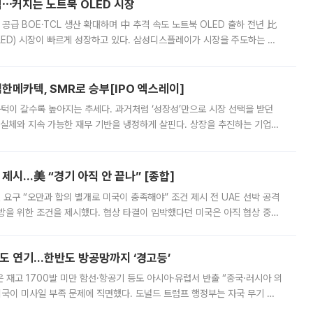
격⋯커지는 노트북 OLED 시장
 공급 BOE·TCL 생산 확대하며 中 추격 속도 노트북 OLED 출하 전년 比
ED) 시장이 빠르게 성장하고 있다. 삼성디스플레이가 시장을 주도하는 가
 확대에 나서면서 노트북 OLED 시장을 둘러싼 경쟁이 치열해지고 있다. 9
한메카텍, SMR로 승부[IPO 엑스레이]
 문턱이 갈수록 높아지는 추세다. 과거처럼 ‘성장성’만으로 시장 선택을 받던
 실체와 지속 가능한 재무 기반을 냉정하게 살핀다. 상장을 추진하는 기업들
를 입증해야 하는 시험대에 섰다. 본지는 상장을 앞둔 기업의 기술 경쟁
제시…美 “경기 아직 안 끝나” [종합]
 요구 “오만과 합의 별개로 미국이 충족해야” 조건 제시 전 UAE 선박 공격
방을 위한 조건을 제시했다. 협상 타결이 임박했다던 미국은 아직 협상 중이
현지시간) 모하마드 바게르 졸가드르 이란 최고국가안보회의 사무총장은 타
품도 연기…한반도 방공망까지 ‘경고등’
은 재고 1700발 미만 함선·항공기 등도 아시아·유럽서 반출 “중국·러시아 의
미국이 미사일 부족 문제에 직면했다. 도널드 트럼프 행정부는 자국 무기 공
 국가들로 향하던 납품마저 연기되고 있는 것으로 전해졌다. 전문가가 중국