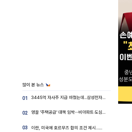
많이 본 뉴스
3445억 자사주 지급 마쳤는데...삼성전자 DX노조, 뒤늦은 '떼쓰기 집회'
01
영끌 '주택공급' 대책 임박⋯비아파트·도심복합까지 총동원
02
03
이란, 미국에 호르무즈 합의 조건 제시…美 “경기 아직 안 끝나” [종합]