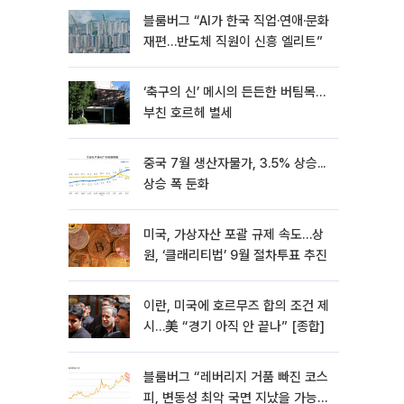
블룸버그 “AI가 한국 직업·연애·문화
재편…반도체 직원이 신흥 엘리트”
‘축구의 신’ 메시의 든든한 버팀목…
부친 호르헤 별세
중국 7월 생산자물가, 3.5% 상승...
상승 폭 둔화
미국, 가상자산 포괄 규제 속도…상
원, ‘클래리티법’ 9월 절차투표 추진
이란, 미국에 호르무즈 합의 조건 제
시…美 “경기 아직 안 끝나” [종합]
블룸버그 “레버리지 거품 빠진 코스
피, 변동성 최악 국면 지났을 가능