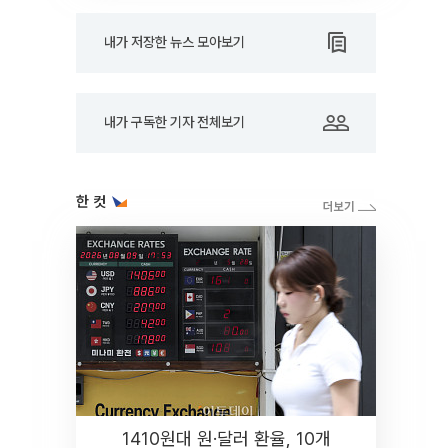
내가 저장한 뉴스 모아보기
내가 구독한 기자 전체보기
한 컷
1410원대 원·달러 환율, 10개