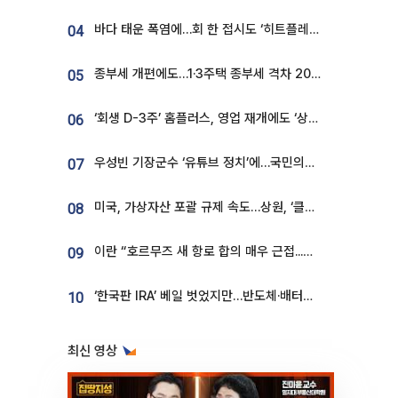
바다 태운 폭염에…회 한 접시도 ‘히트플레이션’
04
종부세 개편에도…1·3주택 종부세 격차 2028년부터 확대
05
‘회생 D-3주’ 홈플러스, 영업 재개에도 ‘상품 공급망’ 복구가 생존 관건
06
우성빈 기장군수 ‘유튜브 정치’에…국민의힘 군의원들 집단 반발
07
미국, 가상자산 포괄 규제 속도…상원, ‘클래리티법’ 9월 절차투표 추진
08
이란 “호르무즈 새 항로 합의 매우 근접...미국 배상 먼저”
09
‘한국판 IRA’ 베일 벗었지만…반도체·배터리 업계 “시행령이 관건”
10
최신 영상