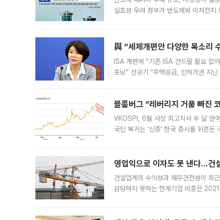
실효성 우려 정부가 반도체와 이차전지 
법(IRA)’으로 불리는 국내생산세액공제
與 “세제개편안 다양한 목소리 
ISA 개편에 “기존 ISA 건드릴 필요 
프닝” 선긋기 “주택공급, 인허가권 지닌
견을 수렴해 당정과 개편안에 대한 조율
블룸버그 “레버리지 거품 빠진 코
VKOSPI, 6월 사상 최고치서 두 달
국인 복귀는 ‘신중’ 한국 증시를 뒤흔
했다. 대규모 반대매매로 레버리지 투자
영업익으로 이자도 못 낸다…건설 
건설업계의 수익성과 재무건전성이 최근
감당하지 못하는 한계기업 비중은 2021
이낸싱(PF) 부담이 집중된 건축 부문의
경영