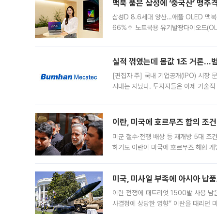
맥북 품은 삼성에 ‘중국산’ 맹추
삼성D 8.6세대 양산…애플 OLED 맥북
66%↑ 노트북용 유기발광다이오드(OL
운데 중국 BOE와 TCL CSOT도 생산
일 업계에 따르면 삼성
실적 꺾였는데 몸값 1조 거론…범
[편집자 주] 국내 기업공개(IPO) 시장
시대는 지났다. 투자자들은 이제 기술적
은 거시경제 불확실성 속에 실적과 성과
이란, 미국에 호르무즈 합의 조건 
미군 철수·전쟁 배상 등 재개방 5대 조건
하기도 이란이 미국에 호르무즈 해협 개
라며 조심스러운 반응을 보였다. 8일(
미국, 미사일 부족에 아시아 납
이란 전쟁에 패트리엇 1500발 사용 남
사결정에 상당한 영향” 이란을 때리던 
급에 문제가 없다고 해명했지만, 아시아