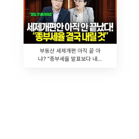
부동산 세제개편 아직 끝 아
냐? "종부세율 발표보다 내릴
것" 장기거주·양도세 전망 I 집
땅지성 I 김인만, 진미윤