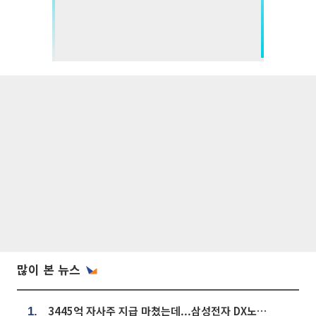
많이 본 뉴스
3445억 자사주 지급 마쳤는데...삼성전자 DX노조, 뒤늦은 '떼쓰기 집회'
1.