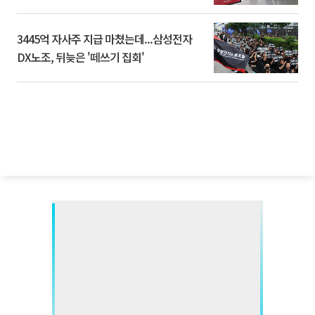
3445억 자사주 지급 마쳤는데...삼성전자
DX노조, 뒤늦은 '떼쓰기 집회'