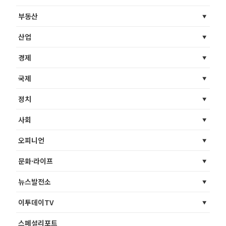
부동산
산업
경제
국제
정치
사회
오피니언
문화·라이프
뉴스발전소
이투데이TV
스페셜리포트