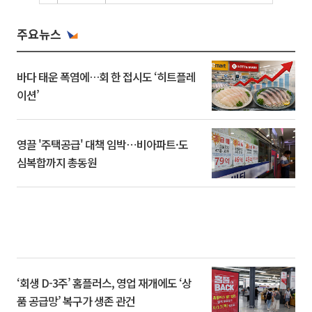
주요뉴스
바다 태운 폭염에…회 한 접시도 ‘히트플레
이션’
영끌 '주택공급' 대책 임박⋯비아파트·도
심복합까지 총동원
‘회생 D-3주’ 홈플러스, 영업 재개에도 ‘상
품 공급망’ 복구가 생존 관건