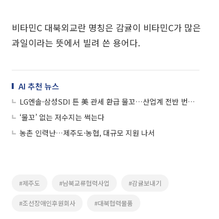
비타민C 대북외교란 명칭은 감귤이 비타민C가 많은
과일이라는 뜻에서 빌려 쓴 용어다.
AI 추천 뉴스
LG엔솔·삼성SDI 튼 美 관세 환급 물꼬…산업계 전반 번지나
‘물꼬’ 없는 저수지는 썩는다
농촌 인력난…제주도·농협, 대규모 지원 나서
#제주도
#남북교류협력사업
#감귤보내기
#조선장애인후원회사
#대북협력물품