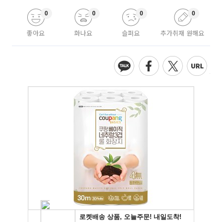
0
0
0
0
좋아요
화나요
슬퍼요
추가취재 원해요