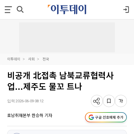
이투데이
사회
전국
비공개 北접촉 남북교류협력사
업...제주도 물꼬 트나
입력 2026-06-09 08:12
호남취재본부 한승하 기자
구글 선호매체 추가