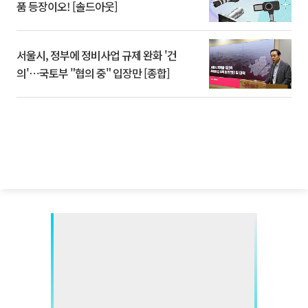
품 등장이오! [솔드아웃]
서울시, 정부에 정비사업 규제 완화 '건
의'⋯국토부 "협의 중" 입장만 [종합]