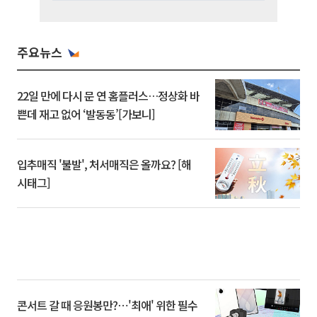
주요뉴스
22일 만에 다시 문 연 홈플러스…정상화 바
쁜데 재고 없어 ‘발동동’[가보니]
입추매직 '불발', 처서매직은 올까요? [해
시태그]
콘서트 갈 때 응원봉만?⋯'최애' 위한 필수