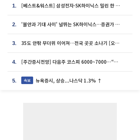
[베스트&워스트] 삼성전자·SK하이닉스 밀린 한 주…상상인증권은 85% 급등
1.
'불안과 기대 사이' 널뛰는 SK하이닉스…증권가 "HBM4·LTA 기반 펀터멘털 견고"
2.
35도 안팎 무더위 이어져…전국 곳곳 소나기 [오늘 날씨]
3.
[주간증시전망] 다음주 코스피 6000~7000⋯“外人 수급은 정책이 변수”
4.
뉴욕증시, 상승...나스닥 1.3% ↑
속보
5.