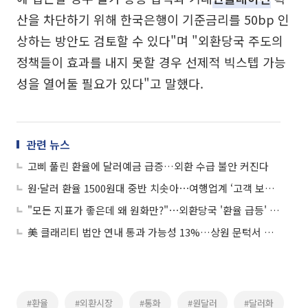
산을 차단하기 위해 한국은행이 기준금리를 50bp 인
상하는 방안도 검토할 수 있다"며 "외환당국 주도의
정책들이 효과를 내지 못할 경우 선제적 빅스텝 가능
성을 열어둘 필요가 있다"고 말했다.
관련 뉴스
고삐 풀린 환율에 달러예금 급증…외환 수급 불안 커진다
원·달러 환율 1500원대 중반 치솟아⋯여행업계 ‘고객 보호’ 총력
"모든 지표가 좋은데 왜 원화만?"⋯외환당국 '환율 급등' 구두 개입
美 클래리티 법안 연내 통과 가능성 13%…상원 문턱서 제동
#환율
#외환시장
#통화
#원달러
#달러화