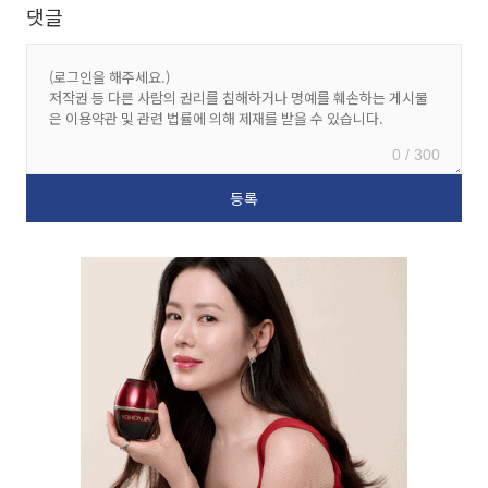
댓글
0 / 300