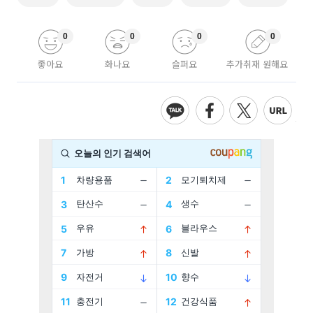
0
0
0
0
좋아요
화나요
슬퍼요
추가취재 원해요