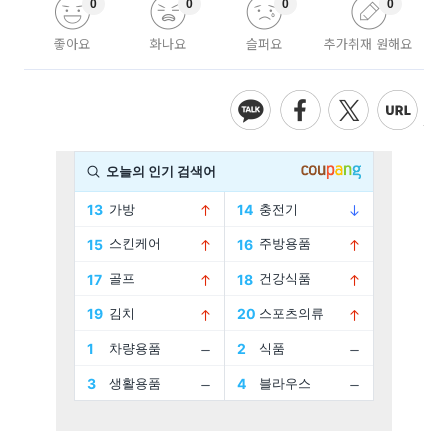
0
0
0
0
좋아요
화나요
슬퍼요
추가취재 원해요