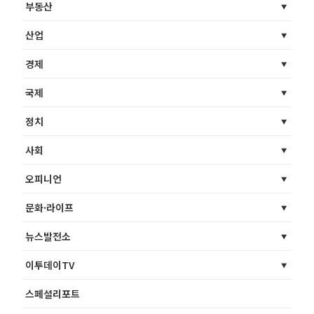
부동산
산업
경제
국제
정치
사회
오피니언
문화·라이프
뉴스발전소
이투데이TV
스페셜리포트