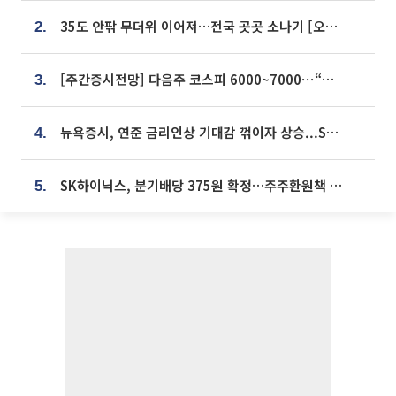
35도 안팎 무더위 이어져…전국 곳곳 소나기 [오늘 날씨]
2.
[주간증시전망] 다음주 코스피 6000~7000⋯“外人 수급은 정책이 변수”
3.
뉴욕증시, 연준 금리인상 기대감 꺾이자 상승...S&P500 사상 최고치 [종합]
4.
SK하이닉스, 분기배당 375원 확정…주주환원책 9월로 앞당겨 발표
5.