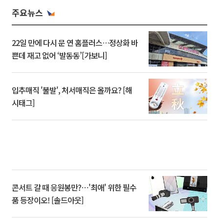
주요뉴스
22일 만에 다시 문 연 홈플러스…정상화 바
쁜데 재고 없어 ‘발동동’[가보니]
입추매직 '불발', 처서매직은 올까요? [해
시태그]
콘서트 갈 때 응원봉만?⋯'최애' 위한 필수
품 등장이오! [솔드아웃]