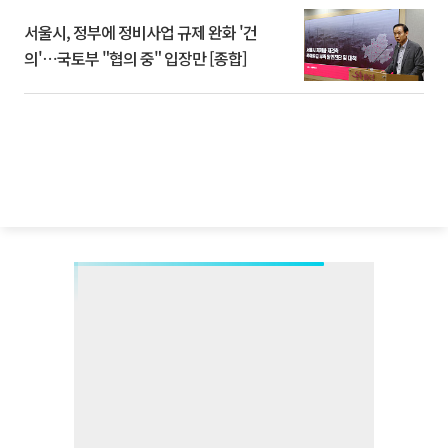
서울시, 정부에 정비사업 규제 완화 '건
의'⋯국토부 "협의 중" 입장만 [종합]