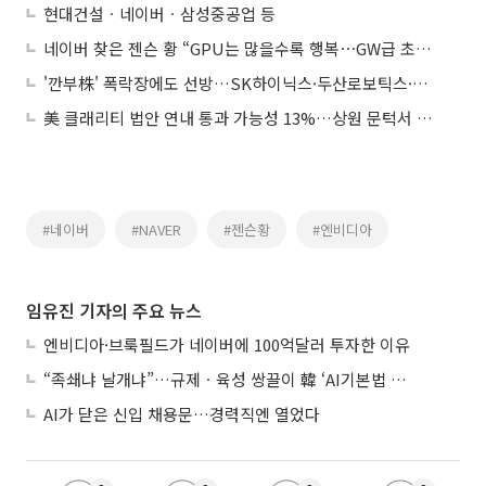
현대건설ㆍ네이버ㆍ삼성중공업 등
네이버 찾은 젠슨 황 “GPU는 많을수록 행복⋯GW급 초대형 AI 인프라 협력”
'깐부株' 폭락장에도 선방…SK하이닉스·두산로보틱스·네이버는 낙폭 방어
美 클래리티 법안 연내 통과 가능성 13%…상원 문턱서 제동
#네이버
#NAVER
#젠슨황
#엔비디아
임유진 기자의 주요 뉴스
엔비디아·브룩필드가 네이버에 100억달러 투자한 이유
“족쇄냐 날개냐”…규제ㆍ육성 쌍끌이 韓 ‘AI기본법 개정안’ 오늘 시행
AI가 닫은 신입 채용문…경력직엔 열었다