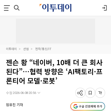
이투데이
산업
전자/통신/IT
젠슨 황 “네이버, 10배 더 큰 회사
된다”⋯협력 방향은 ‘AI팩토리·프
론티어 모델·로봇’
수정 2026-06-08 20:56
임유진 기자
구글 선호매체 추가