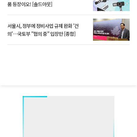
품 등장이오! [솔드아웃]
서울시, 정부에 정비사업 규제 완화 '건
의'⋯국토부 "협의 중" 입장만 [종합]