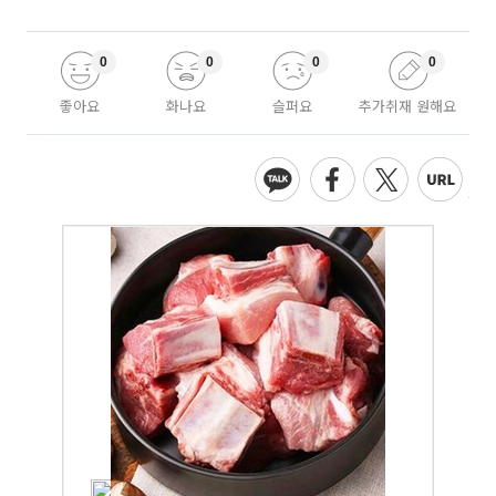
0
0
0
0
좋아요
화나요
슬퍼요
추가취재 원해요