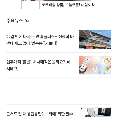
주요뉴스
22일 만에 다시 문 연 홈플러스…정상화 바
쁜데 재고 없어 ‘발동동’[가보니]
입추매직 '불발', 처서매직은 올까요? [해
시태그]
콘서트 갈 때 응원봉만?⋯'최애' 위한 필수