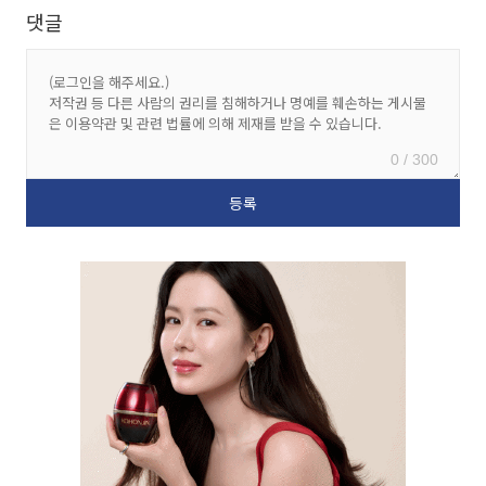
댓글
0 / 300