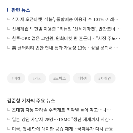
관련 뉴스
식자재 오픈마켓 '식봄', 통합배송 이용자 수 101%·거래액 3.3배↑
신세계百 박현범·이용준 “리뉴얼 ‘신세계마켓’, 반찬코너 늘리고 초신선 식재료...고객 계속 찾아오죠”
한투·OKX 업은 코인원, 원화마켓 판 흔든다…“시장 주도권 재편” 선언
美 클래리티 법안 연내 통과 가능성 13%…상원 문턱서 제동
#마켓
#가권
#토픽스
#항셍
#자취안
김준형 기자의 주요 뉴스
초대형 자동 파라솔 수백개로 뙤약볕 틀어 막고⋯나라별 폭염 생존법
일본 강진 사망자 28명⋯TSMC "생산 재개까지 시간 필요해"
미국, 엿새 만에 대이란 공습 재개⋯국제유가 다시 급등