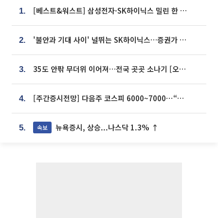
[베스트&워스트] 삼성전자·SK하이닉스 밀린 한 주…상상인증권은 85% 급등
1.
'불안과 기대 사이' 널뛰는 SK하이닉스…증권가 "HBM4·LTA 기반 펀터멘털 견고"
2.
35도 안팎 무더위 이어져…전국 곳곳 소나기 [오늘 날씨]
3.
[주간증시전망] 다음주 코스피 6000~7000⋯“外人 수급은 정책이 변수”
4.
뉴욕증시, 상승...나스닥 1.3% ↑
속보
5.