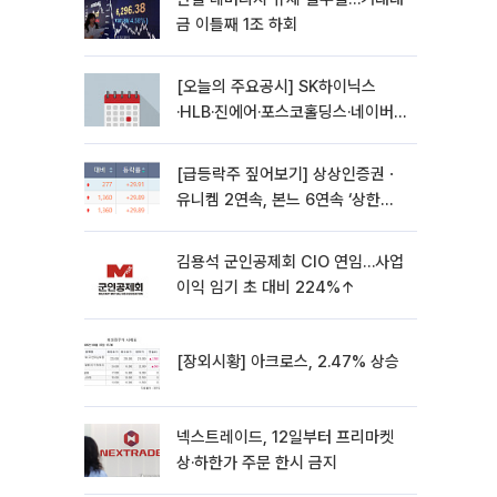
금 이틀째 1조 하회
[오늘의 주요공시] SK하이닉스
·HLB·진에어·포스코홀딩스·네이버·
대우건설 등
[급등락주 짚어보기] 상상인증권ㆍ
유니켐 2연속, 본느 6연속 ‘상한
가’⋯M&A 훈풍 분 증시
김용석 군인공제회 CIO 연임…사업
이익 임기 초 대비 224%↑
[장외시황] 아크로스, 2.47% 상승
넥스트레이드, 12일부터 프리마켓
상·하한가 주문 한시 금지