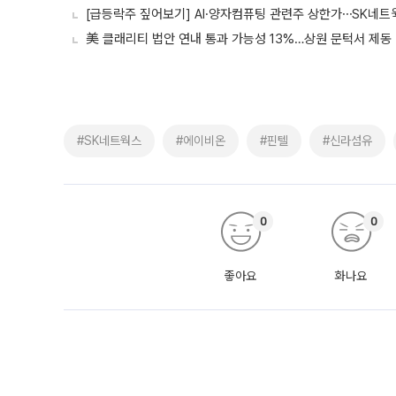
[급등락주 짚어보기] AI·양자컴퓨팅 관련주 상한가⋯SK네
美 클래리티 법안 연내 통과 가능성 13%…상원 문턱서 제동
#SK네트웍스
#에이비온
#핀텔
#신라섬유
0
0
좋아요
화나요