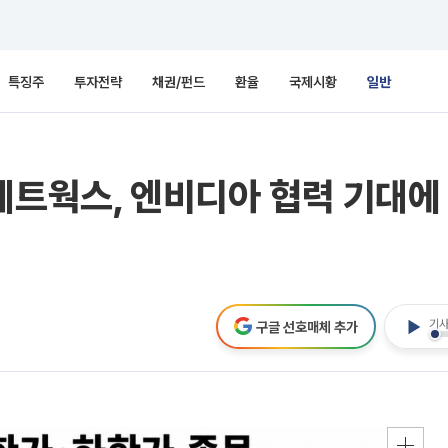
특징주
투자전략
채권/펀드
환율
국제시황
일반
네트웍스, 엔비디아 협력 기대에
기사
구글 선호매체 추가