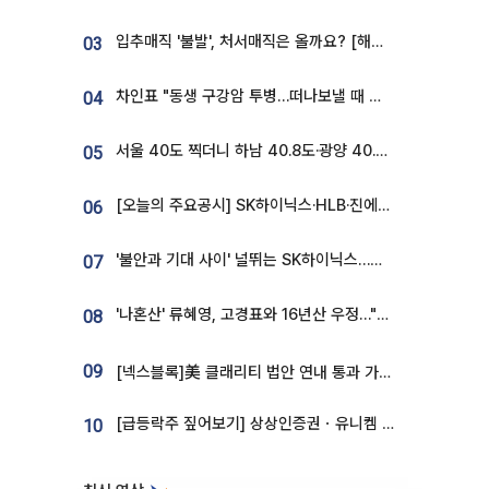
입추매직 '불발', 처서매직은 올까요? [해시태그]
03
차인표 "동생 구강암 투병…떠나보낼 때 가장 힘들었다”
04
서울 40도 찍더니 하남 40.8도·광양 40.2도…전국 '펄펄'
05
[오늘의 주요공시] SK하이닉스·HLB·진에어·포스코홀딩스·네이버·대우건설 등
06
'불안과 기대 사이' 널뛰는 SK하이닉스…증권가 "HBM4·LTA 기반 펀터멘털 견고"
07
'나혼산' 류혜영, 고경표와 16년산 우정…"자취방서 부모님과 마주쳐"
08
09
[넥스블록]美 클래리티 법안 연내 통과 가능성 13%…상원 문턱서 제동
[급등락주 짚어보기] 상상인증권ㆍ유니켐 2연속, 본느 6연속 ‘상한가’⋯M&A 훈풍 분 증시
10