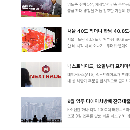
명노준 주택실장, 재개발·재건축 주택공
공급 확대 방침을 거듭 강조한 가운데 정
면 반박하고 나섰다. 명노준 서울시 주택
서울 40도 찍더니 하남 40.8도
서울ㆍ노원 40.2도 이어 하남 40.8도
안 비 시작·내륙 소나기…무더위·열대야 
에서도 40도를 웃도는 기온이 관측됐다
의 극심한
넥스트레이드, 12일부터 프리마
대체거래소(ATS) 넥스트레이드가 프리
내 상·하한가 주문을 한시적으로 금지하
가 체결 사례와 관련해 설명자료를 내고
9월 입주 디에이치방배 잔금대출
KB·신한·하나 각각 1000억 배정…우
조정 9월 입주를 앞둔 서울 서초구 ‘디
은행과 NH농협은행도 대출 취급을 검토
민은행