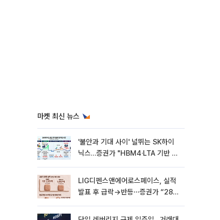
마켓 최신 뉴스
'불안과 기대 사이' 널뛰는 SK하이
닉스…증권가 "HBM4·LTA 기반 펀
터멘털 견고"
LIG디펜스앤에어로스페이스, 실적
발표 후 급락→반등⋯증권가 “28년
까지 튼튼”
단일 레버리지 규제 일주일…거래대