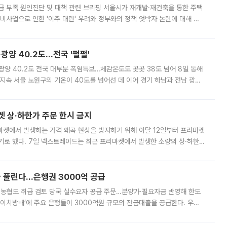
급 부족 원인진단 및 대책 관련 브리핑 서울시가 재개발·재건축을 통한 주택
비사업으로 인한 '이주 대란' 우려와 정부와의 정책 엇박자 논란에 대해 정
실장은 2031년까지 31만 가구 착공 목표에 차질이 없다는 입장이나,
·광양 40.2도…전국 '펄펄'
·광양 40.2도 전국 대부분 폭염특보…체감온도도 곳곳 38도 넘어 8일 동해
지속 서울 노원구의 기온이 40도를 넘어선 데 이어 경기 하남과 전남 광양
. 전국 대부분 지역에 폭염특보가 내려진 가운데 곳곳에서 39~40도 안팎
켓 상·하한가 주문 한시 금지
마켓에서 발생하는 가격 왜곡 현상을 방지하기 위해 이달 12일부터 프리마켓
기로 했다. 7일 넥스트레이드는 최근 프리마켓에서 발생한 소량의 상·하한
, 주문 오류로 인한 가격 급등락을 최소화하기 위한 비상 대응방안을 발표
 풀린다…은행권 3000억 공급
리·농협도 취급 검토 당국 실수요자 공급 주문…분양가·필요자금 반영해 한도
에이치방배’에 주요 은행들이 3000억원 규모의 잔금대출을 공급한다. 우리
하고 있어 향후 공급 규모가 늘어날 전망이다. 7일 금융권에 따르면 KB국