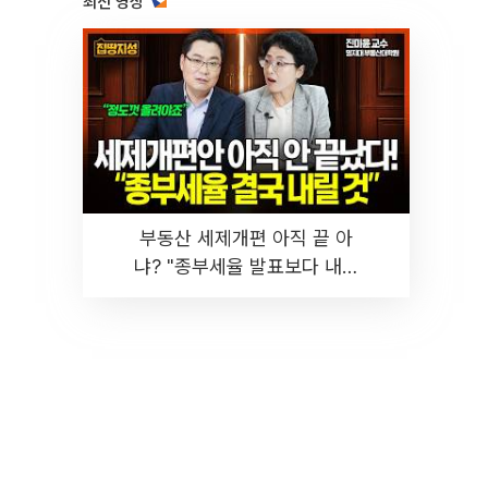
최신 영상
부동산 세제개편 아직 끝 아
냐? "종부세율 발표보다 내릴
것" 장기거주·양도세 전망 I 집
땅지성 I 김인만, 진미윤