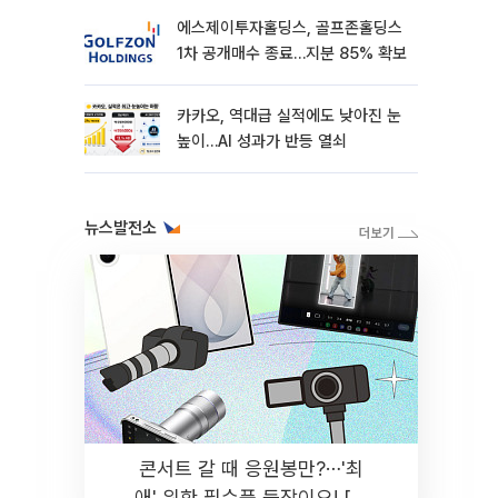
에스제이투자홀딩스, 골프존홀딩스
1차 공개매수 종료…지분 85% 확보
카카오, 역대급 실적에도 낮아진 눈
높이…AI 성과가 반등 열쇠
뉴스발전소
콘서트 갈 때 응원봉만?⋯'최
애' 위한 필수품 등장이오! [솔