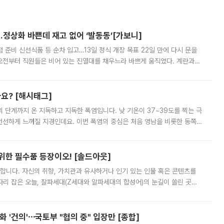
…정상화 바쁜데 재고 없어 ‘발동동’[가보니]
준비 신선식품 등 순차 입고…13일 정식 개장 목표 22일 만에 다시 문을
오전부터 직원들은 비어 있는 진열대를 채우느라 바쁘게 움직였다. 계란과
리를 잡기 시작했지만, 매장 곳곳엔 여전히 텅 빈 매대가 먼저 눈에 들어왔
까요? [해시태그]
’의 단계까지 온 지독하고 지독한 폭염입니다. 낮 기온이 37~39도를 찍는 극
 선선하게 느껴질 지경인데요. 이번 폭염의 중심은 처음 영남을 비롯한 동쪽
 북서풍이 산맥을 넘어 영남 쪽으로 내려오면서 뜨겁고 건조해졌는데요.
 위한 필수품 등장이오! [솔드아웃]
합니다. 자신의 취향, 가치관과 유사하거나 인기 있는 인물 혹은 콘텐츠를
'가 자리 잡은 오늘, 잘파세대(Z세대와 알파세대의 합성어)의 눈길이 쏠린 곳은
리는 공연장. 응원봉만큼이나 눈에 띄는 게 있습니다. 공연이 시작되기
 '건의'⋯국토부 "협의 중" 입장만 [종합]