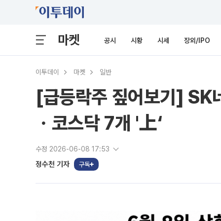
마켓
공시
시황
시세
장외/IPO
이투데이
마켓
일반
[급등락주 짚어보기] SK
ㆍ코스닥 7개 '上‘
수정 2026-06-08 17:53
정수천 기자
구독