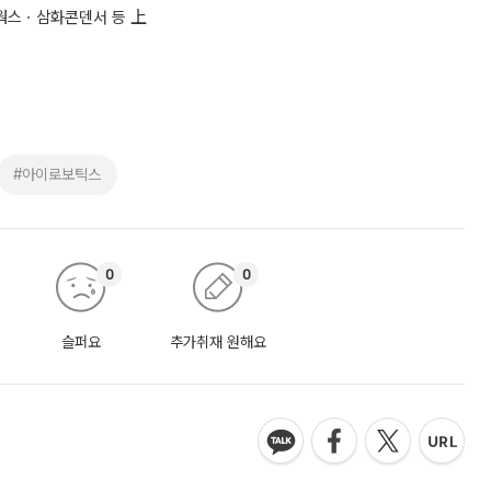
트웍스ㆍ삼화콘덴서 등 上
#아이로보틱스
0
0
슬퍼요
추가취재 원해요