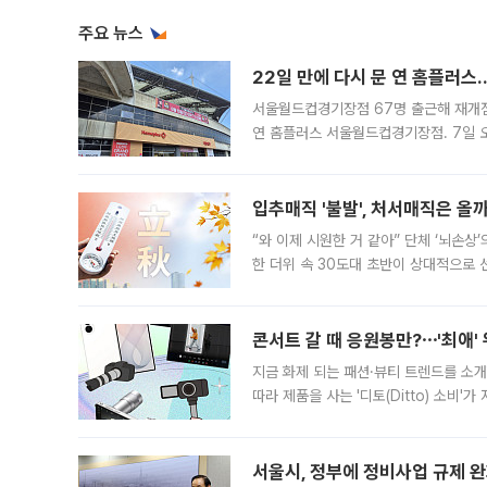
주요 뉴스
22일 만에 다시 문 연 홈플러스
서울월드컵경기장점 67명 출근해 재개점 
연 홈플러스 서울월드컵경기장점. 7일 
우유, 과일 같은 신선식품이 차근차근 자
입추매직 '불발', 처서매직은 올
“와 이제 시원한 거 같아” 단체 ‘뇌손상
한 더위 속 30도대 초반이 상대적으로
지역에 있었습니다. 7월 말에는 서풍과
콘서트 갈 때 응원봉만?⋯'최애'
지금 화제 되는 패션·뷰티 트렌드를 소개
따라 제품을 사는 '디토(Ditto) 소비
어디일까요? 아이돌 콘서트 시작을 기다
서울시, 정부에 정비사업 규제 완화