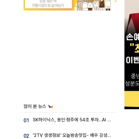
많이 본 뉴스
SK하이닉스, 용인·청주에 54조 투자…AI 메모리 생산기지 키운다
01
'2TV 생생정보' 오늘방송맛집- 배우 강성진 단골! 쌀국수ㆍ푸팟퐁 커리 맛집 '블○○○'
02