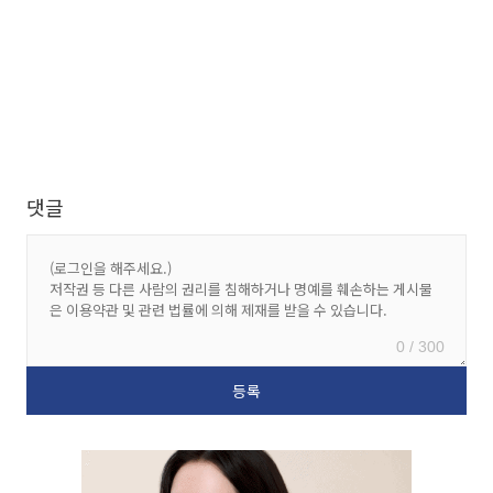
댓글
0 / 300