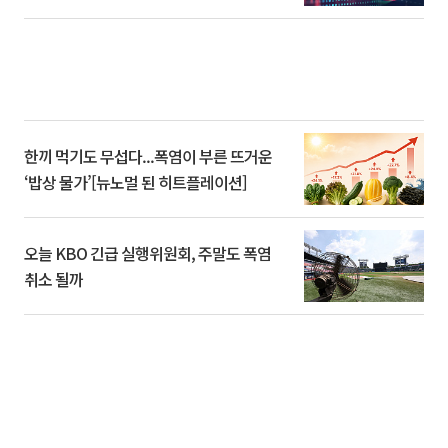
한끼 먹기도 무섭다...폭염이 부른 뜨거운
‘밥상 물가’[뉴노멀 된 히트플레이션]
오늘 KBO 긴급 실행위원회, 주말도 폭염
취소 될까