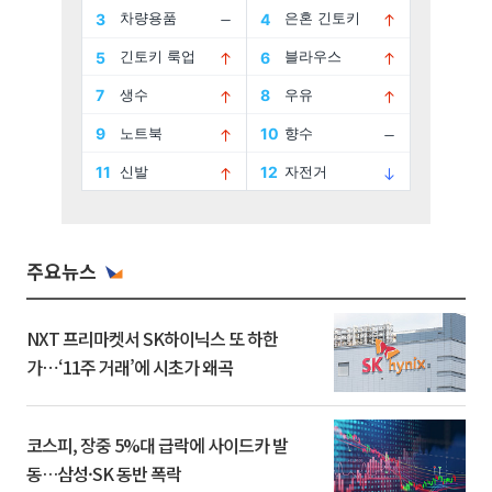
주요뉴스
NXT 프리마켓서 SK하이닉스 또 하한
가⋯‘11주 거래’에 시초가 왜곡
코스피, 장중 5%대 급락에 사이드카 발
동…삼성·SK 동반 폭락