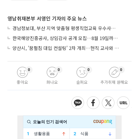
영남취재본부 서영인 기자의 주요 뉴스
경남정보대, 부산 지역 맞춤형 평생직업교육 우수사례로 혁신 주도
한국해양진흥공사, 상임감사 공개 모집…8월 19일까지 접수
양산시, '꿈펼침 대입 컨설팅' 2차 개최…현직 교사와 1대1 맞춤 입시전략
0
0
0
0
좋아요
화나요
슬퍼요
추가취재 원해요