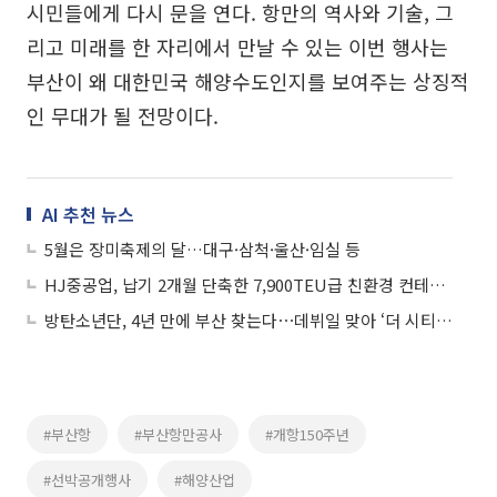
시민들에게 다시 문을 연다. 항만의 역사와 기술, 그
리고 미래를 한 자리에서 만날 수 있는 이번 행사는
부산이 왜 대한민국 해양수도인지를 보여주는 상징적
인 무대가 될 전망이다.
AI 추천 뉴스
5월은 장미축제의 달…대구·삼척·울산·임실 등
HJ중공업, 납기 2개월 단축한 7,900TEU급 친환경 컨테이너선 명명식 개최
방탄소년단, 4년 만에 부산 찾는다⋯데뷔일 맞아 ‘더 시티’ 개최
#부산항
#부산항만공사
#개항150주년
#선박공개행사
#해양산업