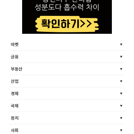
마켓
금융
부동산
산업
경제
국제
정치
사회