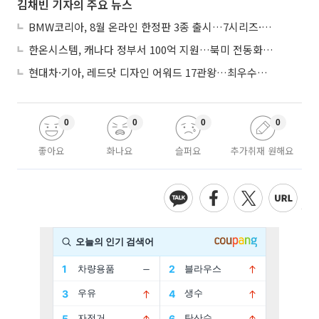
김채빈 기자의 주요 뉴스
BMW코리아, 8월 온라인 한정판 3종 출시…7시리즈·X7·M340i 투어링
한온시스템, 캐나다 정부서 100억 지원…북미 전동화 시장 가속
현대차·기아, 레드닷 디자인 어워드 17관왕…최우수상 2개 수상
0
0
0
0
좋아요
화나요
슬퍼요
추가취재 원해요