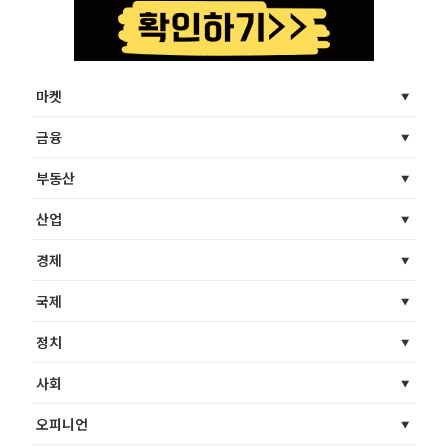
마켓
금융
부동산
산업
경제
국제
정치
사회
오피니언