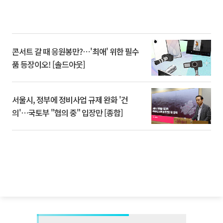
콘서트 갈 때 응원봉만?⋯'최애' 위한 필수
품 등장이오! [솔드아웃]
서울시, 정부에 정비사업 규제 완화 '건
의'⋯국토부 "협의 중" 입장만 [종합]