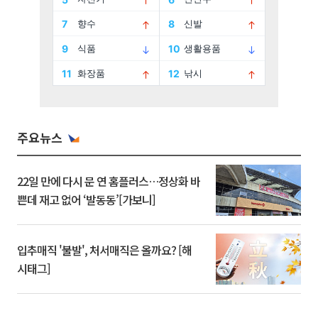
주요뉴스
22일 만에 다시 문 연 홈플러스…정상화 바
쁜데 재고 없어 ‘발동동’[가보니]
입추매직 '불발', 처서매직은 올까요? [해
시태그]