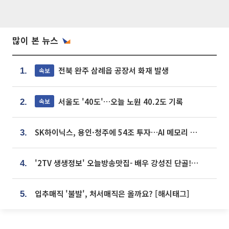
많이 본 뉴스
전북 완주 삼례읍 공장서 화재 발생
속보
1.
서울도 '40도'…오늘 노원 40.2도 기록
속보
2.
SK하이닉스, 용인·청주에 54조 투자…AI 메모리 생산기지 키운다
3.
'2TV 생생정보' 오늘방송맛집- 배우 강성진 단골! 쌀국수ㆍ푸팟퐁 커리 맛집 '블○○○'
4.
입추매직 '불발', 처서매직은 올까요? [해시태그]
5.