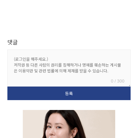
댓글
0 / 300