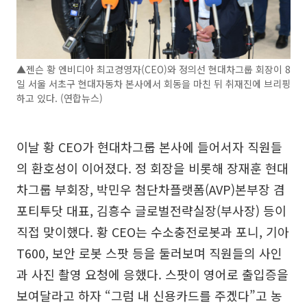
▲젠슨 황 엔비디아 최고경영자(CEO)와 정의선 현대차그룹 회장이 8
일 서울 서초구 현대자동차 본사에서 회동을 마친 뒤 취재진에 브리핑
하고 있다. (연합뉴스)
이날 황 CEO가 현대차그룹 본사에 들어서자 직원들
의 환호성이 이어졌다. 정 회장을 비롯해 장재훈 현대
차그룹 부회장, 박민우 첨단차플랫폼(AVP)본부장 겸
포티투닷 대표, 김흥수 글로벌전략실장(부사장) 등이
직접 맞이했다. 황 CEO는 수소충전로봇과 포니, 기아
T600, 보안 로봇 스팟 등을 둘러보며 직원들의 사인
과 사진 촬영 요청에 응했다. 스팟이 영어로 출입증을
보여달라고 하자 “그럼 내 신용카드를 주겠다”고 농