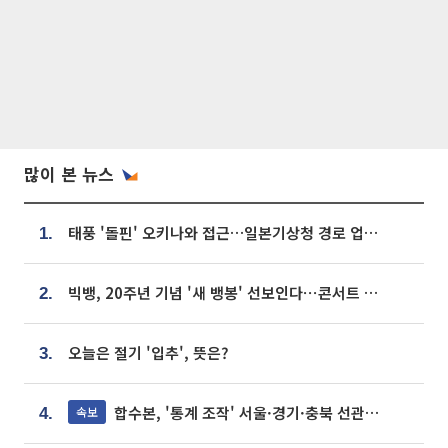
많이 본 뉴스
태풍 '돌핀' 오키나와 접근…일본기상청 경로 업데이트
1.
빅뱅, 20주년 기념 '새 뱅봉' 선보인다⋯콘서트 앞두고 팝업 개최
2.
오늘은 절기 '입추', 뜻은?
3.
합수본, '통계 조작' 서울·경기·충북 선관위 등 추가 압수수색
속보
4.