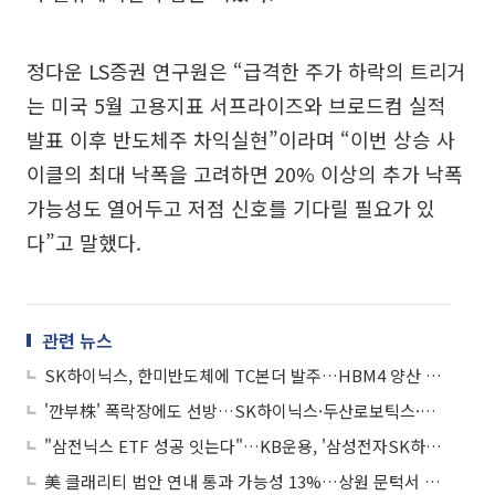
정다운 LS증권 연구원은 “급격한 주가 하락의 트리거
는 미국 5월 고용지표 서프라이즈와 브로드컴 실적
발표 이후 반도체주 차익실현”이라며 “이번 상승 사
이클의 최대 낙폭을 고려하면 20% 이상의 추가 낙폭
가능성도 열어두고 저점 신호를 기다릴 필요가 있
다”고 말했다.
관련 뉴스
SK하이닉스, 한미반도체에 TC본더 발주…HBM4 양산 확대 속도
'깐부株' 폭락장에도 선방…SK하이닉스·두산로보틱스·네이버는 낙폭 방어
"삼전닉스 ETF 성공 잇는다"…KB운용, '삼성전자SK하이닉스50 펀드' 출시
美 클래리티 법안 연내 통과 가능성 13%…상원 문턱서 제동