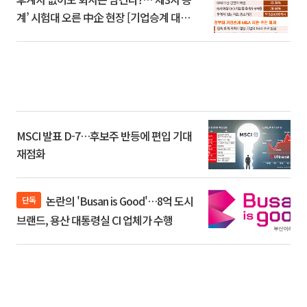
계’ 시험대 오른 中企 현장 [기업승계 대전
환]
MSCI 발표 D-7…후보주 반등에 편입 기대
재점화
논란의 'Busan is Good'…8억 도시
단독
브랜드, 용산 대통령실 CI 업체가 수행