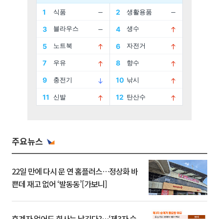
주요뉴스
22일 만에 다시 문 연 홈플러스…정상화 바
쁜데 재고 없어 ‘발동동’[가보니]
후계자 없어도 회사는 남긴다?…‘제3자 승