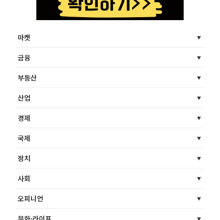
마켓
금융
부동산
산업
경제
국제
정치
사회
오피니언
문화·라이프