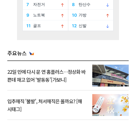
주요뉴스
22일 만에 다시 문 연 홈플러스…정상화 바
쁜데 재고 없어 ‘발동동’[가보니]
입추매직 '불발', 처서매직은 올까요? [해
시태그]