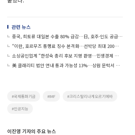
관련 뉴스
중국, 희토류 대일본 수출 80% 급감…日, 호주·인도 공급망 모색
“이란, 호르무즈 통행료 징수 본격화…선박당 최대 200만달러”
소상공인업계 “한성숙 총리 후보 지명 환영…민생경제 적임자”
美 클래리티 법안 연내 통과 가능성 13%…상원 문턱서 제동
#국제통화기금
#IMF
#크리스탈리나게오르기에바
#인공지능
이진영 기자의 주요 뉴스