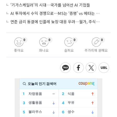
‘기가스케일러’의 시대…국가를 넘어선 AI 기업들
AI 투자에서 수익 경쟁으로⋯MS는 ‘증명’ vs 메타는 ‘숙제’
연준 금리 동결에 인플레 늦장 대응 우려…월가, 주식도 채권도 던졌다
0
0
0
0
좋아요
화나요
슬퍼요
추가취재 원해요