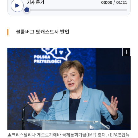
기사 듣기
00:00 / 01:21
블룸버그 팟캐스트서 발언
▲크리스탈리나 게오르기에바 국제통화기금(IMF) 총재. (EPA연합뉴