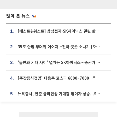
많이 본 뉴스
[베스트&워스트] 삼성전자·SK하이닉스 밀린 한 주…상상인증권은 85% 급등
1.
35도 안팎 무더위 이어져…전국 곳곳 소나기 [오늘 날씨]
2.
'불안과 기대 사이' 널뛰는 SK하이닉스…증권가 "HBM4·LTA 기반 펀터멘털 견고"
3.
[주간증시전망] 다음주 코스피 6000~7000⋯“外人 수급은 정책이 변수”
4.
뉴욕증시, 연준 금리인상 기대감 꺾이자 상승...S&P500 사상 최고치 [종합]
5.