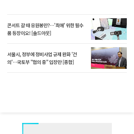
콘서트 갈 때 응원봉만?⋯'최애' 위한 필수
품 등장이오! [솔드아웃]
서울시, 정부에 정비사업 규제 완화 '건
의'⋯국토부 "협의 중" 입장만 [종합]