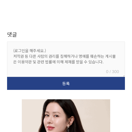
댓글
0 / 300