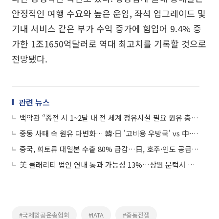
안정적인 여행 수요와 높은 운임, 좌석 업그레이드 및
기내 서비스 같은 부가 수익 증가에 힘입어 9.4% 증
가한 1조1650억달러로 역대 최고치를 기록할 것으로
전망됐다.
관련 뉴스
백악관 “종전 시 1~2달 내 전 세계 정유시설 필요 원유 충분 확보”
중동 사태 속 원유 다변화… 韓·日 '고비용 우방국' vs 中·印 '저가 제재국'
중국, 희토류 대일본 수출 80% 급감…日, 호주·인도 공급망 모색
美 클래리티 법안 연내 통과 가능성 13%…상원 문턱서 제동
#국제항공운송협회
#IATA
#중동전쟁