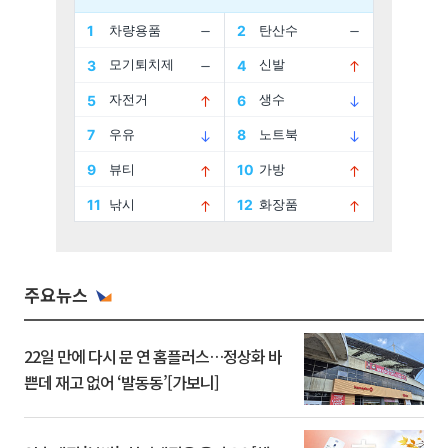
주요뉴스
22일 만에 다시 문 연 홈플러스…정상화 바
쁜데 재고 없어 ‘발동동’[가보니]