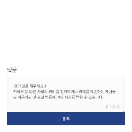
댓글
0 / 300