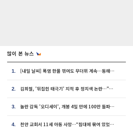
많이 본 뉴스
[내일 날씨] 폭염 한풀 꺾여도 무더위 계속⋯동해안 이틀 연속 비
1.
김희철, '뒤집힌 태극기' 지적 후 정치색 논란…"좌우 떠나 우리나라 국기"
2.
놀란 감독 '오디세이', 개봉 4일 만에 100만 돌파⋯'왕사남' 보다 빠르다
3.
천안 교회서 11세 아동 사망…“침대에 묶여 있었다” 진술 확보
4.