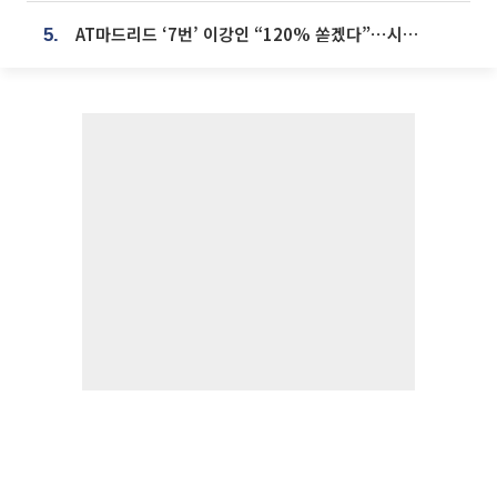
AT마드리드 ‘7번’ 이강인 “120% 쏟겠다”⋯시메오네 감독 “필요한 선수”
5.