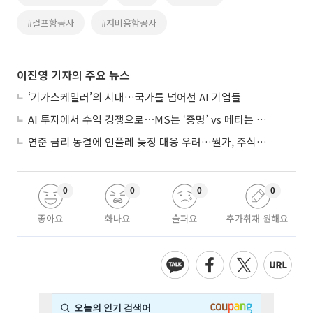
#걸프항공사
#저비용항공사
이진영 기자의 주요 뉴스
‘기가스케일러’의 시대…국가를 넘어선 AI 기업들
AI 투자에서 수익 경쟁으로⋯MS는 ‘증명’ vs 메타는 ‘숙제’
연준 금리 동결에 인플레 늦장 대응 우려…월가, 주식도 채권도 던졌다
0
0
0
0
좋아요
화나요
슬퍼요
추가취재 원해요