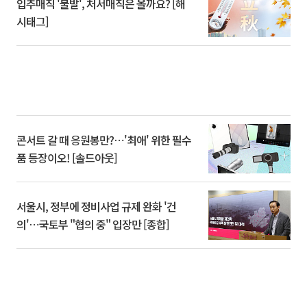
입추매직 '불발', 처서매직은 올까요? [해
시태그]
콘서트 갈 때 응원봉만?⋯'최애' 위한 필수
품 등장이오! [솔드아웃]
서울시, 정부에 정비사업 규제 완화 '건
의'⋯국토부 "협의 중" 입장만 [종합]