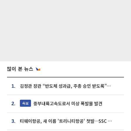
많이 본 뉴스
김정관 장관 “반도체 성과급, 주총 승인 받도록”…상법·자본시장법 개정 시사
1.
중부내륙고속도로서 미상 폭발물 발견
속보
2.
티웨이항공, 새 이름 '트리니티항공' 첫발…SSC 전략 본격화
3.