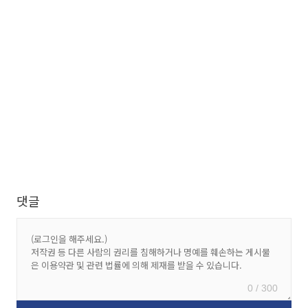
댓글
0 / 300