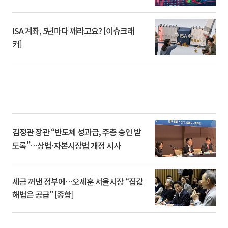
ISA 계좌, 5년마다 깨라고요? [이슈크래
커]
김정관 장관 “반도체 성과급, 주총 승인 받
도록”…상법·자본시장법 개정 시사
세금 꺼낸 정부에…오세훈 서울시장 “집값
해법은 공급” [종합]