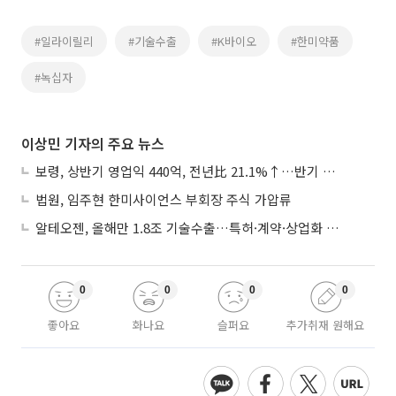
#일라이릴리
#기술수출
#K바이오
#한미약품
#녹십자
이상민 기자의 주요 뉴스
보령, 상반기 영업익 440억, 전년比 21.1%↑…반기 역대 최대
법원, 임주현 한미사이언스 부회장 주식 가압류
알테오젠, 올해만 1.8조 기술수출…특허·계약·상업화 ‘삼박자’
0
0
0
0
좋아요
화나요
슬퍼요
추가취재 원해요