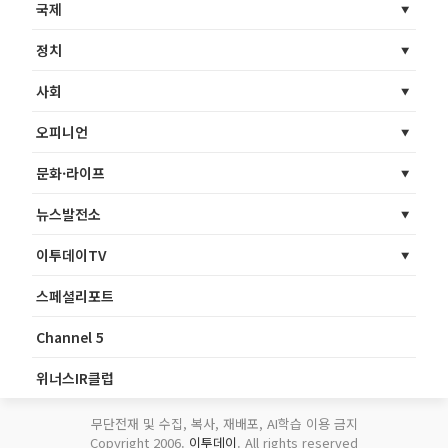
국제
정치
사회
오피니언
문화·라이프
뉴스발전소
이투데이TV
스페셜리포트
Channel 5
위너스IR클럽
무단전재 및 수집, 복사, 재배포, AI학습 이용 금지
Copyright 2006.
이투데이
. All rights reserved