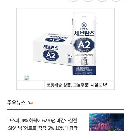
주요뉴스
코스피, 4% 하락에 6270선 마감…삼전
·SK하닉 '와르르' 각각 6%·10%대 급락