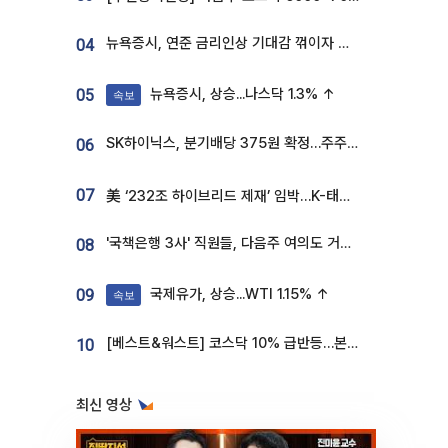
뉴욕증시, 연준 금리인상 기대감 꺾이자 상승...S&P500 사상 최고치 [종합]
04
뉴욕증시, 상승...나스닥 1.3% ↑
05
속보
SK하이닉스, 분기배당 375원 확정…주주환원책 9월로 앞당겨 발표
06
07
美 ‘232조 하이브리드 제재’ 임박…K-태양광, 불확실성 털고 날개 다나
'국책은행 3사' 직원들, 다음주 여의도 거리 나서는 까닭은
08
국제유가, 상승...WTI 1.15% ↑
09
속보
[베스트&워스트] 코스닥 10% 급반등…본느, 최대주주 변경 기대에 270% 폭등
10
최신 영상