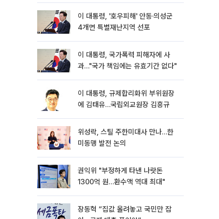
히 실천"
이 대통령, '호우피해' 안동·의성군
4개면 특별재난지역 선포
이 대통령, 국가폭력 피해자에 사
과…"국가 책임에는 유효기간 없다"
이 대통령, 규제합리화위 부위원장
에 김태유…국립외교원장 김흥규
위성락, 스틸 주한미대사 만나…한
미동맹 발전 논의
권익위 "부정하게 타낸 나랏돈
1300억 원…환수액 역대 최대"
장동혁 “집값 올려놓고 국민만 잡