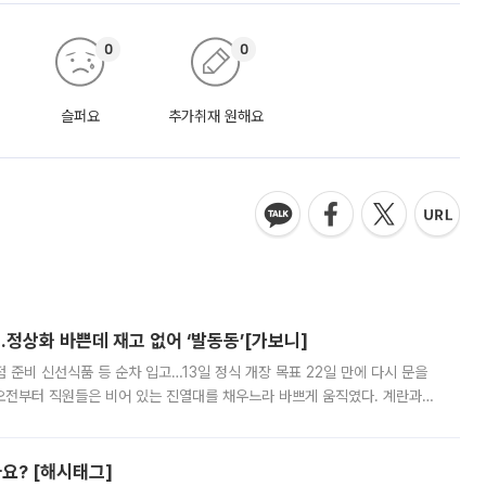
0
0
슬퍼요
추가취재 원해요
…정상화 바쁜데 재고 없어 ‘발동동’[가보니]
준비 신선식품 등 순차 입고…13일 정식 개장 목표 22일 만에 다시 문을
오전부터 직원들은 비어 있는 진열대를 채우느라 바쁘게 움직였다. 계란과
리를 잡기 시작했지만, 매장 곳곳엔 여전히 텅 빈 매대가 먼저 눈에 들어왔
까요? [해시태그]