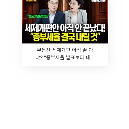
부동산 세제개편 아직 끝 아
냐? "종부세율 발표보다 내릴
것" 장기거주·양도세 전망 I 집
땅지성 I 김인만, 진미윤