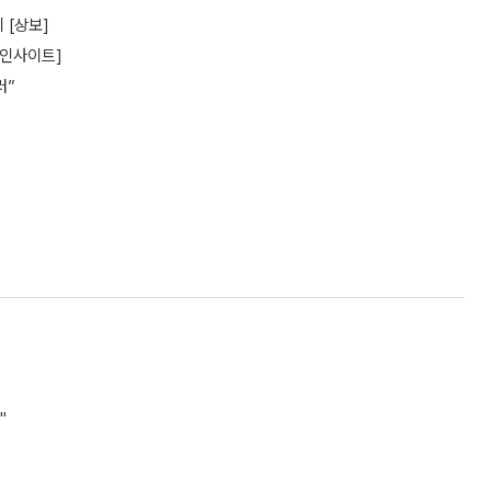
 [상보]
 인사이트]
러”
"