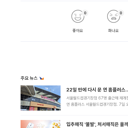
0
0
좋아요
화나요
주요 뉴스
22일 만에 다시 문 연 홈플러스
서울월드컵경기장점 67명 출근해 재개점 
연 홈플러스 서울월드컵경기장점. 7일 
우유, 과일 같은 신선식품이 차근차근 자
입추매직 '불발', 처서매직은 올