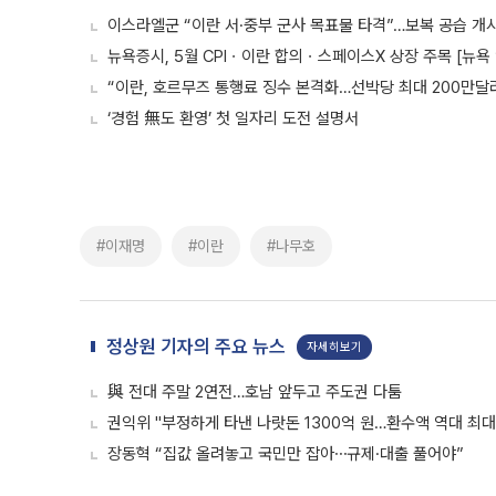
이스라엘군 “이란 서·중부 군사 목표물 타격”…보복 공습 개시
뉴욕증시, 5월 CPIㆍ이란 합의ㆍ스페이스X 상장 주목 [뉴욕
“이란, 호르무즈 통행료 징수 본격화…선박당 최대 200만달
‘경험 無도 환영’ 첫 일자리 도전 설명서
#이재명
#이란
#나무호
정상원 기자의 주요 뉴스
자세히보기
與 전대 주말 2연전…호남 앞두고 주도권 다툼
권익위 "부정하게 타낸 나랏돈 1300억 원…환수액 역대 최대
장동혁 “집값 올려놓고 국민만 잡아⋯규제·대출 풀어야”