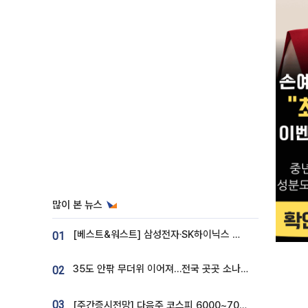
많이 본 뉴스
[베스트&워스트] 삼성전자·SK하이닉스 밀린 한 주…상상인증권은 85% 급등
01
35도 안팎 무더위 이어져…전국 곳곳 소나기 [오늘 날씨]
02
03
[주간증시전망] 다음주 코스피 6000~7000⋯“外人 수급은 정책이 변수”