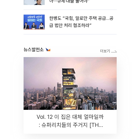
아⋯규제·대출 풀어야”
한병도 “국힘, 말로만 주택 공급…공
급 법안 처리 협조하라”
뉴스발전소
Vol. 12 이 집은 대체 얼마일까
: 슈퍼리치들의 주거지 [THE
RARE]