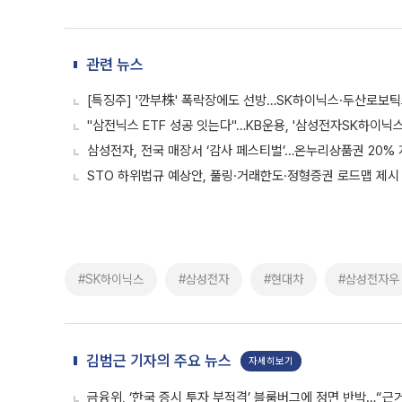
관련 뉴스
[특징주] '깐부株' 폭락장에도 선방…SK하이닉스·두산로보
"삼전닉스 ETF 성공 잇는다"…KB운용, '삼성전자SK하이닉스
삼성전자, 전국 매장서 ‘감사 페스티벌’…온누리상품권 20%
STO 하위법규 예상안, 풀링·거래한도·정형증권 로드맵 제시
#SK하이닉스
#삼성전자
#현대차
#삼성전자우
김범근 기자의 주요 뉴스
자세히보기
금융위, ‘한국 증시 투자 부적격’ 블룸버그에 정면 반박…“근