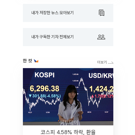
내가 저장한 뉴스 모아보기
내가 구독한 기자 전체보기
한 컷
코스피 4.58% 하락, 환율