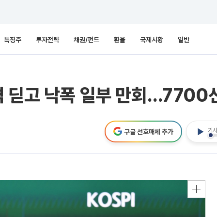
특징주
투자전략
채권/펀드
환율
국제시황
일반
 딛고 낙폭 일부 만회…7700
기사
구글 선호매체 추가