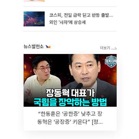
코스피, 전일 급락 딛고 반등 출발…
외인 '사자'에 상승세
뉴스발전소
“한동훈은 ‘공한증’ 낮추고 장
동혁은 ‘공장증’ 키운다” [정치
대학]