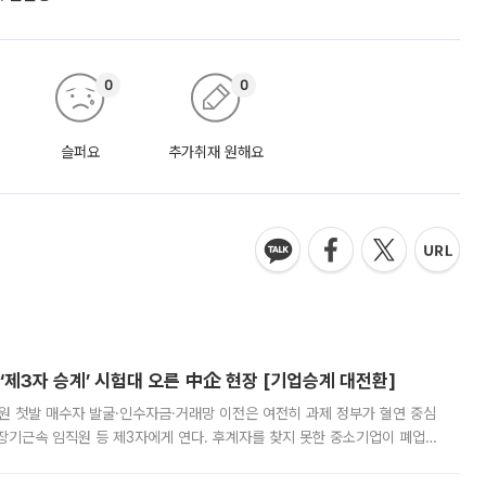
0
0
슬퍼요
추가취재 원해요
제3자 승계’ 시험대 오른 中企 현장 [기업승계 대전환]
지원 첫발 매수자 발굴·인수자금·거래망 이전은 여전히 과제 정부가 혈연 중심
장기근속 임직원 등 제3자에게 연다. 후계자를 찾지 못한 중소기업이 폐업
해 기술과 일자리를 남기도록 하겠다는 취지다. 다만 세금 감면만으로 거래를