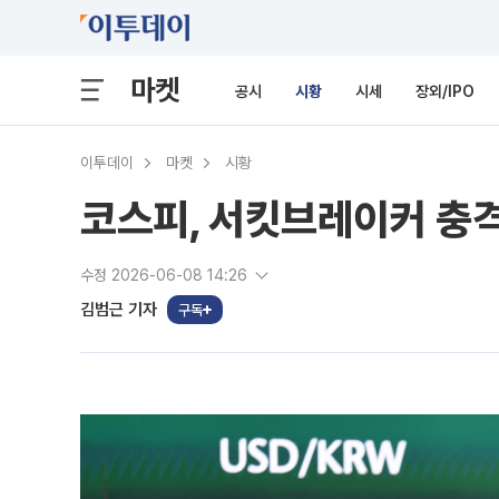
마켓
공시
시황
시세
장외/IPO
이투데이
마켓
시황
코스피, 서킷브레이커 충격
수정 2026-06-08 14:26
김범근 기자
구독