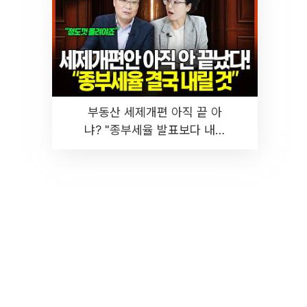
부동산 세제개편 아직 끝 아
냐? "종부세율 발표보다 내릴
것" 장기거주·양도세 전망 I 집
땅지성 I 김인만, 진미윤