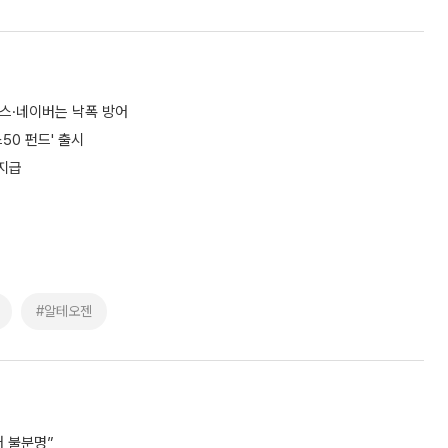
틱스·네이버는 낙폭 방어
50 펀드' 출시
 지급
#알테오젠
거 불분명”