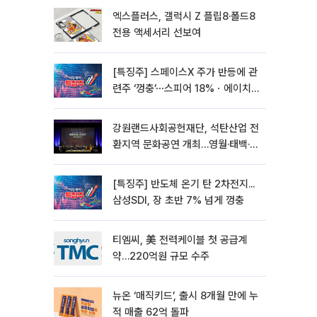
엑스플러스, 갤럭시 Z 플립8·폴드8
전용 액세서리 선보여
[특징주] 스페이스X 주가 반등에 관
련주 ‘껑충’⋯스피어 18%ㆍ에이치
브이엠 12%↑
강원랜드사회공헌재단, 석탄산업 전
환지역 문화공연 개최…영월·태백·삼
척서 3회
[특징주] 반도체 온기 탄 2차전지...
삼성SDI, 장 초반 7% 넘게 껑충
티엠씨, 美 전력케이블 첫 공급계
약…220억원 규모 수주
뉴온 ‘매직키드’, 출시 8개월 만에 누
적 매출 62억 돌파