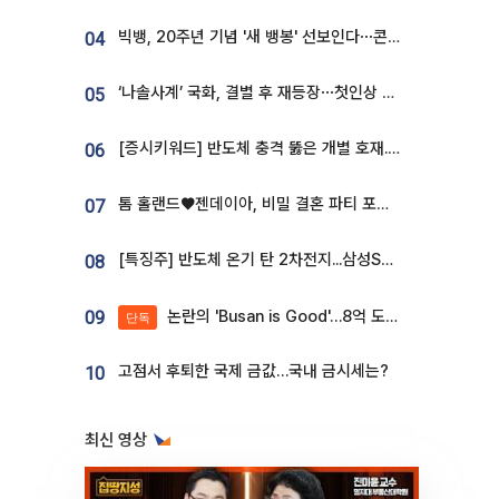
빅뱅, 20주년 기념 '새 뱅봉' 선보인다⋯콘서트 앞두고 팝업 개최
04
‘나솔사계’ 국화, 결별 후 재등장⋯첫인상 투표 휩쓸고 ‘인기녀’ 등극
05
[증시키워드] 반도체 충격 뚫은 개별 호재...포스코퓨처엠·에코프로·한화솔루션 '눈길'
06
톰 홀랜드♥젠데이아, 비밀 결혼 파티 포착⋯호텔 대관비만 9억
07
[특징주] 반도체 온기 탄 2차전지...삼성SDI, 장 초반 7% 넘게 껑충
08
논란의 'Busan is Good'…8억 도시브랜드, 용산 대통령실 CI 업체가 수행
09
단독
고점서 후퇴한 국제 금값…국내 금시세는?
10
최신 영상