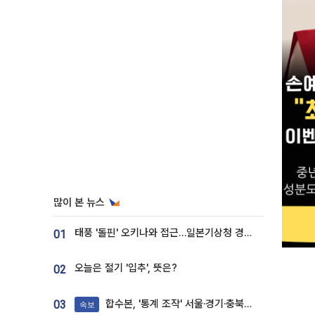
많이 본 뉴스
태풍 '돌핀' 오키나와 접근…일본기상청 경로 업데이트
01
오늘은 절기 '입추', 뜻은?
02
합수본, '통계 조작' 서울·경기·충북 선관위 등 추가 압수수색
03
속보