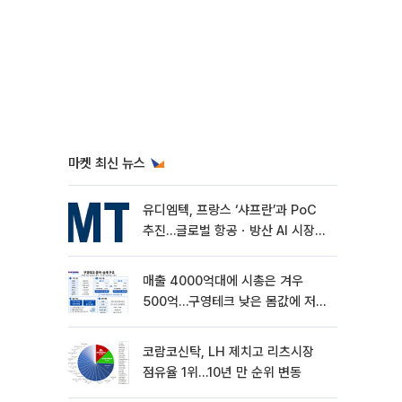
마켓 최신 뉴스
유디엠텍, 프랑스 ‘샤프란’과 PoC
추진…글로벌 항공ㆍ방산 AI 시장
공략
매출 4000억대에 시총은 겨우
500억…구영테크 낮은 몸값에 저가
승계 마무리
코람코신탁, LH 제치고 리츠시장
점유율 1위…10년 만 순위 변동