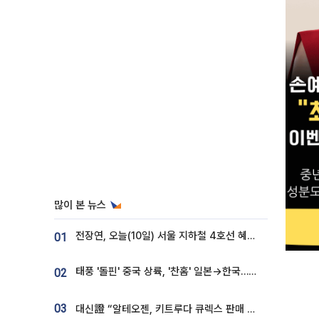
많이 본 뉴스
전장연, 오늘(10일) 서울 지하철 4호선 혜화역 시위…1호선 용산역 무정차
01
태풍 '돌핀' 중국 상륙, '찬홈' 일본→한국…각국 기상청 예상 경로는?
02
03
대신證 “알테오젠, 키트루다 큐렉스 판매 3배 급증…목표가 41만원 상향”