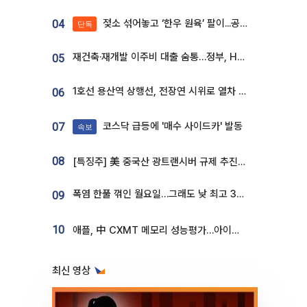
젖소 섞어놓고 ‘한우 원육’ 팔이...공영홈쇼핑 표기·검증 구멍
04
단독
재건축·재개발 이주비 대출 숨통…정부, HF 보증 신설 추진
05
1호선 용산역 상행선, 전장연 시위로 열차 무정차 운행
06
코스닥 급등에 '매수 사이드카' 발동
07
속보
08
[특징주] 美 중국산 광트랜시버 규제 추진에 대한광통신 등 광통신株 강세
폭염 한풀 꺾인 월요일…그래도 낮 최고 34도 [날씨]
09
10
애플, 中 CXMT 메모리 성능평가…아이폰·맥북 탑재 검토
최신 영상