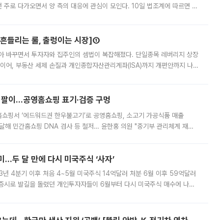
번 주로 다가오면서 양 측의 대응에 관심이 모인다. 10일 법조계에 따르면 최
은 이번주 15일로 예상된다. 재상고는 판결서가 송달된 날로부터 2주 이내
[흔들리는 룰, 출렁이는 시장]①
아 바꾸면서 투자자와 집주인의 셈법이 복잡해졌다. 단일종목 레버리지 상장
 이어, 부동산 세제 손질과 개인종합자산관리계좌(ISA)까지 개편안까지 나
보유할지를 놓고 시장이 술렁인다. 논란이 확산하자 이재명 대통령은 ISA
 팔이...공영홈쇼핑 표기·검증 구멍
홈쇼핑서 ‘에드워드권 한우불고기’로 공영홈쇼핑, 소고기 가공식품 매출
4% 달해 민간홈쇼핑 DNA 검사 등 철저… 윤한홍 의원 "중기부 관리체계 재설
점을 이용한 홈쇼핑사가 ‘젖소 불고기’를 팔아 수백억원의 매출을 올린 것으로
…두 달 만에 다시 미국주식 ‘사자’
3년 4분기 이후 처음 4~5월 미국주식 14억달러 처분 6월 이후 59억달러
 증시로 발길을 돌렸던 개인투자자들이 6월부터 다시 미국주식 매수에 나선
0원대에서 1400원 안팎으로 내려온 데다 국내 증시의 변동성이 커진 영향으