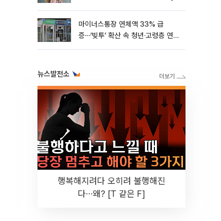
들리는 룰, 출렁이는 시장⑤]
마이너스통장 연체액 33% 급
증⋯‘빚투’ 확산 속 청년·고령층 연체
율↑
뉴스발전소
행복해지려다 오히려 불행해진
다⋯왜? [T 같은 F]