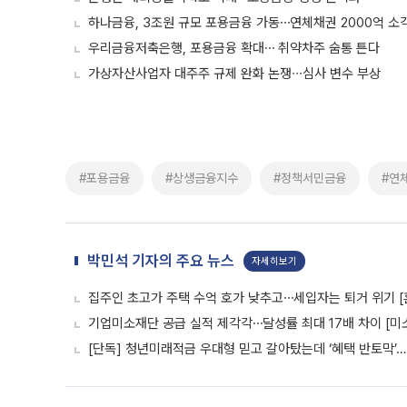
하나금융, 3조원 규모 포용금융 가동⋯연체채권 2000억 소
우리금융저축은행, 포용금융 확대⋯ 취약차주 숨통 튼다
가상자산사업자 대주주 규제 완화 논쟁∙∙∙심사 변수 부상
#포용금융
#상생금융지수
#정책서민금융
#연
박민석 기자의 주요 뉴스
자세히보기
집주인 초고가 주택 수억 호가 낮추고⋯세입자는 퇴거 위기 [
기업미소재단 공급 실적 제각각⋯달성률 최대 17배 차이 [미
[단독] 청년미래적금 우대형 믿고 갈아탔는데 ‘혜택 반토막’