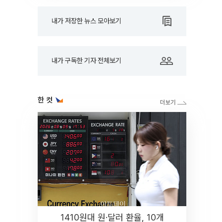
내가 저장한 뉴스 모아보기
내가 구독한 기자 전체보기
한 컷
1410원대 원·달러 환율, 10개