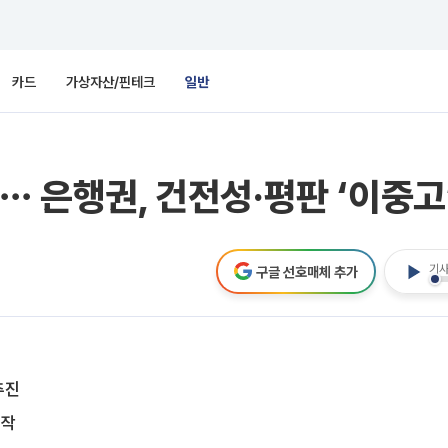
카드
가상자산/핀테크
일반
⋯ 은행권, 건전성·평판 ‘이중고
기사
구글 선호매체 추가
추진
시작