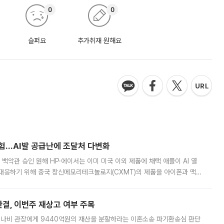
0
0
슬퍼요
추가취재 원해요
시험…AI발 공급난에 조달처 다변화
백악관 승인 원해 HP·에이서는 이미 미국 이외 제품에 채택 애플이 AI 열
대응하기 위해 중국 창신메모리테크놀로지(CXMT)의 제품을 아이폰과 맥북
 월스트리트저널(WSJ)은 9일(현지시간) 애플이 중국에서 판매하는 일부
판결, 이번주 재상고 여부 주목
 나비 관장에게 9440억원의 재산을 분할하라는 이혼소송 파기환송심 판단