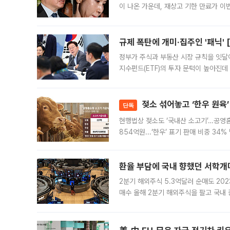
이 나온 가운데, 재상고 기한 만료가 이
회장과 노 관장의 이혼소송 재상고 기한
규제 폭탄에 개미·집주인 '패닉' 
정부가 주식과 부동산 시장 규칙을 잇달
지수펀드(ETF)의 투자 문턱이 높아진데
오자 자금을 어디로 옮길지, 집을 팔지 
젖소 섞어놓고 ‘한우 원육’
단독
현행법상 젖소도 ‘국내산 소고기’…공영
854억원...‘한우’ 표기 판매 비중 3
계해야" 현행 가공식품 표기 기준의 허
드
환율 부담에 국내 향했던 서학개미
2분기 해외주식 5.3억달러 순매도 202
매수 올해 2분기 해외주식을 팔고 국내
것으로 나타났다. 원·달러 환율이 150
로 풀