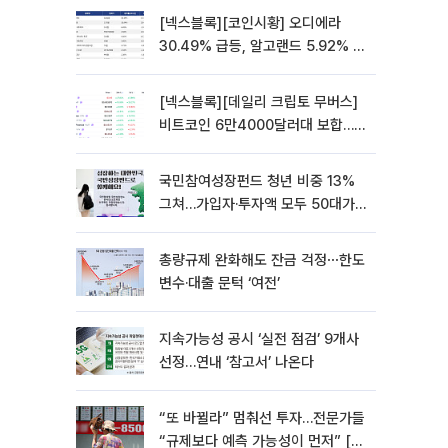
[넥스블록][코인시황] 오디에라
30.49% 급등, 알고랜드 5.92% 하
락
[넥스블록][데일리 크립토 무버스]
비트코인 6만4000달러대 보합…
오디에라 27.82% 상승
국민참여성장펀드 청년 비중 13%
그쳐…가입자·투자액 모두 50대가
최다
총량규제 완화해도 잔금 걱정⋯한도
변수·대출 문턱 ‘여전’
지속가능성 공시 ‘실전 점검’ 9개사
선정…연내 ‘참고서’ 나온다
“또 바뀔라” 멈춰선 투자…전문가들
“규제보다 예측 가능성이 먼저” [흔