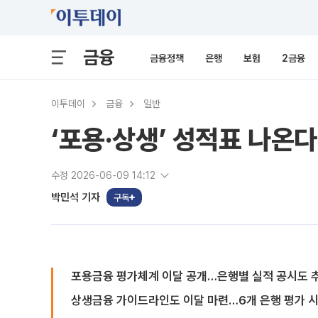
금융
금융정책
은행
보험
2금융
이투데이
금융
일반
‘포용·상생’ 성적표 나온다
수정 2026-06-09 14:12
박민석 기자
구독
포용금융 평가체계 이달 공개…은행별 실적 공시도 
상생금융 가이드라인도 이달 마련…6개 은행 평가 