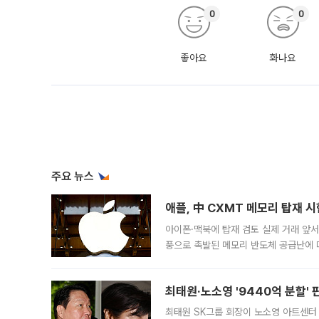
0
0
좋아요
화나요
주요 뉴스
애플, 中 CXMT 메모리 탑재 
아이폰·맥북에 탑재 검토 실제 거래 앞서 
풍으로 촉발된 메모리 반도체 공급난에 
에 탑재하고자 칩 채용 테스트에 나섰다.
기
최태원·노소영 '9440억 분할' 
최태원 SK그룹 회장이 노소영 아트센터