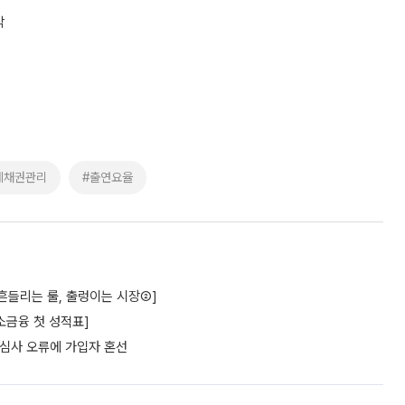
각
체채권관리
#출연요율
흔들리는 룰, 출렁이는 시장②]
소금융 첫 성적표]
…심사 오류에 가입자 혼선