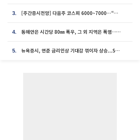
[주간증시전망] 다음주 코스피 6000~7000⋯“外人 수급은 정책이 변수”
3.
동해안은 시간당 80㎜ 폭우, 그 외 지역은 폭염…‘극과 극 날씨’
4.
뉴욕증시, 연준 금리인상 기대감 꺾이자 상승...S&P500 사상 최고치 [종합]
5.