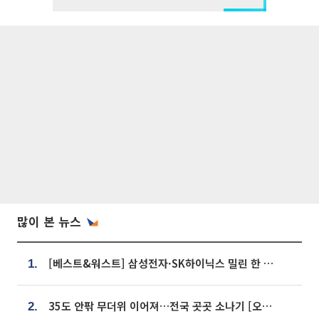
많이 본 뉴스
[베스트&워스트] 삼성전자·SK하이닉스 밀린 한 주…상상인증권은 85% 급등
1.
35도 안팎 무더위 이어져…전국 곳곳 소나기 [오늘 날씨]
2.