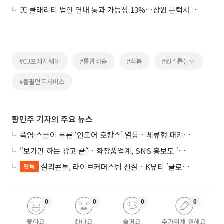
美 클래리티 법안 연내 통과 가능성 13%…상원 문턱서 제동
#CJ프레시웨이
#통합배송
#식봄
#원스톱물류
#풀필먼트서비스
황민주 기자의 주요 뉴스
폭염·스콜이 부른 ‘인도어 호캉스’ 열풍…체류형 패키지 뜬다
“보기만 하는 광고 끝“…화장품업계, SNS 홍보도 ‘참여형 콘텐츠’로 변모
실리콘투, 라이브커머스팀 신설…K뷰티 ‘글로벌 판매망’ 확대
단독
0
0
0
0
좋아요
화나요
슬퍼요
추가취재 원해요