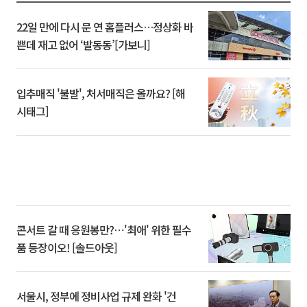
22일 만에 다시 문 연 홈플러스…정상화 바
쁜데 재고 없어 ‘발동동’[가보니]
입추매직 '불발', 처서매직은 올까요? [해
시태그]
콘서트 갈 때 응원봉만?⋯'최애' 위한 필수
품 등장이오! [솔드아웃]
서울시, 정부에 정비사업 규제 완화 '건