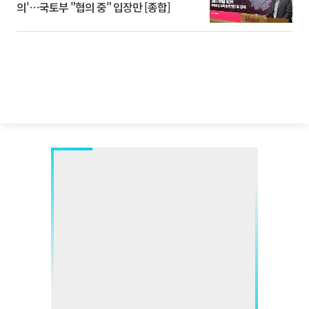
의'⋯국토부 "협의 중" 입장만 [종합]