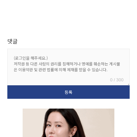
댓글
0 / 300