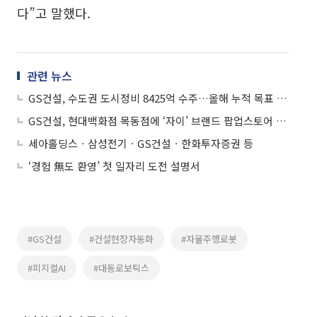
다”고 말했다.
관련 뉴스
GS건설, 수도권 도시정비 8425억 수주…올해 누적 목표 8조원
GS건설, 현대백화점 목동점에 ‘자이’ 브랜드 팝업스토어 오픈
세아홀딩스ㆍ삼성전기ㆍGS건설ㆍ한화투자증권 등
‘경험 無도 환영’ 첫 일자리 도전 설명서
#GS건설
#건설현장자동화
#자율주행로봇
#피지컬AI
#대동로보틱스