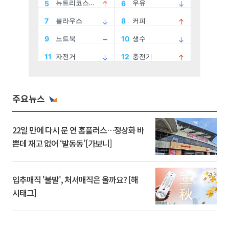
주요뉴스
22일 만에 다시 문 연 홈플러스…정상화 바
쁜데 재고 없어 ‘발동동’[가보니]
입추매직 '불발', 처서매직은 올까요? [해
시태그]