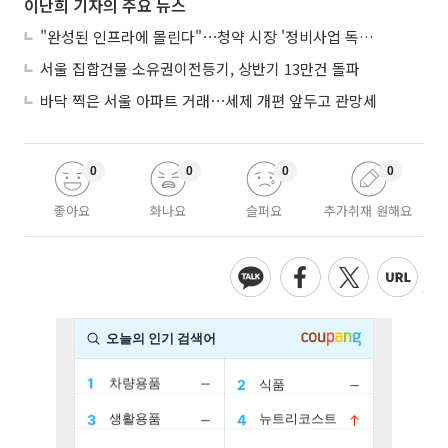
이난희 기자의 주요 뉴스
"완성된 인프라에 몰린다"⋯청약 시장 '정비사업 독주' 42배 격차
서울 집합건물 소유권이전등기, 상반기 13만건 돌파
바닥 찍은 서울 아파트 거래⋯세제 개편 앞두고 관망세
0
0
0
0
좋아요
화나요
슬퍼요
추가취재 원해요