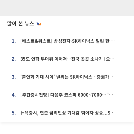
많이 본 뉴스
[베스트&워스트] 삼성전자·SK하이닉스 밀린 한 주…상상인증권은 85% 급등
1.
35도 안팎 무더위 이어져…전국 곳곳 소나기 [오늘 날씨]
2.
'불안과 기대 사이' 널뛰는 SK하이닉스…증권가 "HBM4·LTA 기반 펀터멘털 견고"
3.
[주간증시전망] 다음주 코스피 6000~7000⋯“外人 수급은 정책이 변수”
4.
뉴욕증시, 연준 금리인상 기대감 꺾이자 상승...S&P500 사상 최고치 [종합]
5.