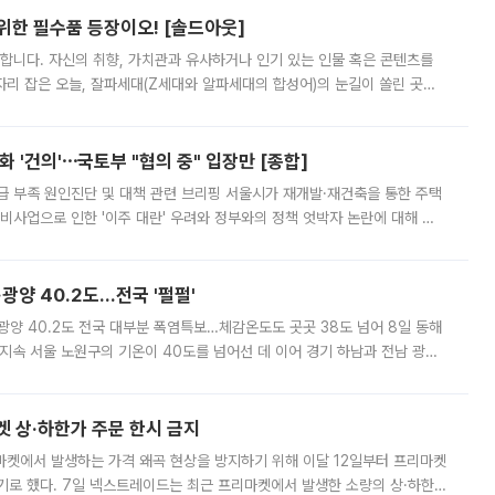
 위한 필수품 등장이오! [솔드아웃]
합니다. 자신의 취향, 가치관과 유사하거나 인기 있는 인물 혹은 콘텐츠를
'가 자리 잡은 오늘, 잘파세대(Z세대와 알파세대의 합성어)의 눈길이 쏠린 곳은
리는 공연장. 응원봉만큼이나 눈에 띄는 게 있습니다. 공연이 시작되기
 '건의'⋯국토부 "협의 중" 입장만 [종합]
급 부족 원인진단 및 대책 관련 브리핑 서울시가 재개발·재건축을 통한 주택
비사업으로 인한 '이주 대란' 우려와 정부와의 정책 엇박자 논란에 대해 정
실장은 2031년까지 31만 가구 착공 목표에 차질이 없다는 입장이나,
·광양 40.2도…전국 '펄펄'
·광양 40.2도 전국 대부분 폭염특보…체감온도도 곳곳 38도 넘어 8일 동해
지속 서울 노원구의 기온이 40도를 넘어선 데 이어 경기 하남과 전남 광양
. 전국 대부분 지역에 폭염특보가 내려진 가운데 곳곳에서 39~40도 안팎
켓 상·하한가 주문 한시 금지
마켓에서 발생하는 가격 왜곡 현상을 방지하기 위해 이달 12일부터 프리마켓
기로 했다. 7일 넥스트레이드는 최근 프리마켓에서 발생한 소량의 상·하한