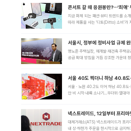
콘서트 갈 때 응원봉만?⋯'최애'
지금 화제 되는 패션·뷰티 트렌드를 소개
따라 제품을 사는 '디토(Ditto) 소비
어디일까요? 아이돌 콘서트 시작을 기다
서울시, 정부에 정비사업 규제 완화
명노준 주택실장, 재개발·재건축 주택공
공급 확대 방침을 거듭 강조한 가운데 정
면 반박하고 나섰다. 명노준 서울시 주택
서울 40도 찍더니 하남 40.8도
서울ㆍ노원 40.2도 이어 하남 40.8도
안 비 시작·내륙 소나기…무더위·열대야 
에서도 40도를 웃도는 기온이 관측됐다
의 극심한
넥스트레이드, 12일부터 프리마
대체거래소(ATS) 넥스트레이드가 프리
내 상·하한가 주문을 한시적으로 금지하