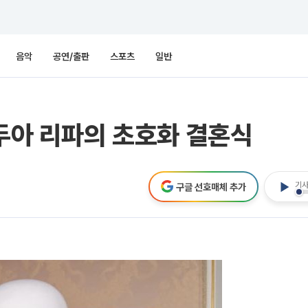
음악
공연/출판
스포츠
일반
⋯두아 리파의 초호화 결혼식
기사
구글 선호매체 추가