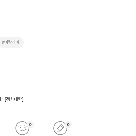
#이탈리아
" [정치대학]
0
0