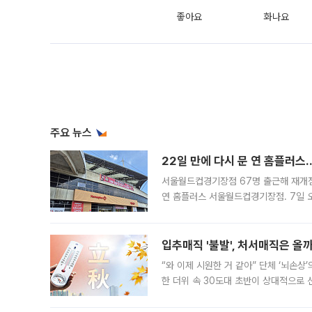
좋아요
화나요
주요 뉴스
22일 만에 다시 문 연 홈플러스
서울월드컵경기장점 67명 출근해 재개점 
연 홈플러스 서울월드컵경기장점. 7일 
우유, 과일 같은 신선식품이 차근차근 자
입추매직 '불발', 처서매직은 올
“와 이제 시원한 거 같아” 단체 ‘뇌손상
한 더위 속 30도대 초반이 상대적으로
지역에 있었습니다. 7월 말에는 서풍과