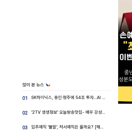
많이 본 뉴스
SK하이닉스, 용인·청주에 54조 투자…AI 메모리 생산기지 키운다
01
'2TV 생생정보' 오늘방송맛집- 배우 강성진 단골! 쌀국수ㆍ푸팟퐁 커리 맛집 '블○○○'
02
입추매직 '불발', 처서매직은 올까요? [해시태그]
03