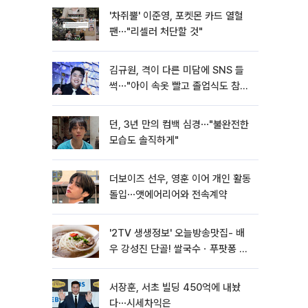
'차쥐뿔' 이준영, 포켓몬 카드 열혈
팬⋯"리셀러 처단할 것"
김규원, 격이 다른 미담에 SNS 들
썩⋯"아이 속옷 빨고 졸업식도 참
석"
던, 3년 만의 컴백 심경⋯"불완전한
모습도 솔직하게"
더보이즈 선우, 영훈 이어 개인 활동
돌입⋯앳에어리어와 전속계약
'2TV 생생정보' 오늘방송맛집- 배
우 강성진 단골! 쌀국수ㆍ푸팟퐁 커
리 맛집 '블○○○'
서장훈, 서초 빌딩 450억에 내놨
다⋯시세차익은