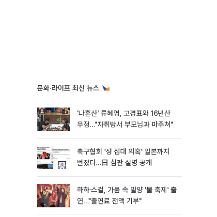
문화·라이프 최신 뉴스
'나혼산' 류혜영, 고경표와 16년산
우정…"자취방서 부모님과 마주쳐"
축구협회 '성 접대 의혹' 일본까지
번졌다…日 심판 실명 공개
하하·스컬, 가뭄 속 밀양 '물 축제' 출
연…"출연료 전액 기부"