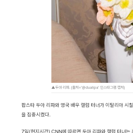
▲두아 리파. (출처='@dualipa' 인스타그램 캡처)
팝스타 두아 리파와 영국 배우 캘럼 터너가 이탈리아 시
을 집중시켰다.
7일(현지시간) CNN에 따르면 두아 리파와 캘럼 터너는