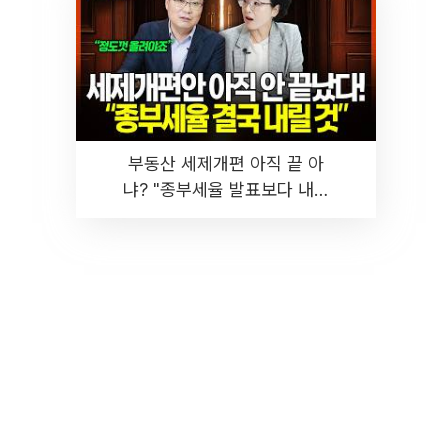
부동산 세제개편 아직 끝 아
냐? "종부세율 발표보다 내릴
것" 장기거주·양도세 전망 I 집
땅지성 I 김인만, 진미윤