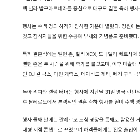
택 빌라 발구아르네라를 중심으로 대규모 결혼 축하 행사
행사는 수백 명의 하객이 참석한 가운데 열렸다. 정원에
졌고 참석자들을 위한 수공예 부채와 기념품도 준비됐다.
특히 결혼식에는 엘턴 존, 찰리 XCX, 도나텔라 베르사체
엘턴 존은 두 사람을 위해 축가를 불렀으며, 이후 미슐랭
인 DJ 칼 콕스, 마틴 개릭스, 데이비드 게타, 페기 구
두아 리파와 캘럼 터너는 행사에 지난달 31일 영국 런던
후 팔레르모에서 본격적인 결혼 축하 행사를 열며 수백 명
행사 둘째 날에는 팔레르모 도심 광장을 통째로 활용한 거
대형 서점 콘셉트로 꾸몄으며 하객들에게는 전용 출입이 