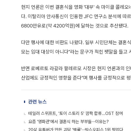
현지 언론은 이번 결혼식을 영화 '대부' 속 마이클 콜레
다. 이탈리아 안사통신이 인용한 JFC 연구소 분석에 따
6800만유로(약 4200억원)에 달하는 것으로 추산됐다.
다만 행사에 대한 비판도 나왔다. 일부 시민단체는 결혼식
모는 임대 대상이 아니다"라는 문구가 적힌 팻말을 들고 
반면 로베르토 라갈라 팔레르모 시장은 현지 언론과의 인
산업에도 긍정적인 영향을 준다"며 행사를 긍정적으로 평
관련 뉴스
테일러 스위프트, '토이 스토리 5' 깜짝 합류...OST 참여
요즘 '영화관'에서 결혼식 하는 부부들⋯이유는?
20살 유튜버가 만든 괴담 '백룸'⋯박스오피스 1위 찍었다