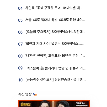
차인표 "동생 구강암 투병…떠나보낼 때 가장 힘들었다”
04
서울 40도 찍더니 하남 40.8도·광양 40.2도…전국 '펄펄'
05
[오늘의 주요공시] SK하이닉스·HLB·진에어·포스코홀딩스·네이버·대우건설 등
06
'불안과 기대 사이' 널뛰는 SK하이닉스…증권가 "HBM4·LTA 기반 펀터멘털 견고"
07
'나혼산' 류혜영, 고경표와 16년산 우정…"자취방서 부모님과 마주쳐"
08
09
[넥스블록]美 클래리티 법안 연내 통과 가능성 13%…상원 문턱서 제동
[급등락주 짚어보기] 상상인증권ㆍ유니켐 2연속, 본느 6연속 ‘상한가’⋯M&A 훈풍 분 증시
10
최신 영상