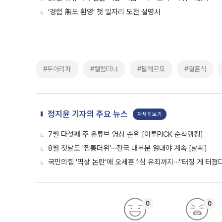
‘경험 無도 환영’ 첫 일자리 도전 설명서
#두아리파
#캘럼터너
#팔레르모
#결혼식
정지윤 기자의 주요 뉴스
자세히보기
7월 다섯째 주 유튜브 영상 순위 [이투PICK 순삭랭킹]
8월 첫날도 '찜통더위'⋯전국 대부분 열대야 계속 [날씨]
국민의힘 '멱살 논란'에 오세훈 1심 유죄까지⋯"터질 게 터졌다
0
0