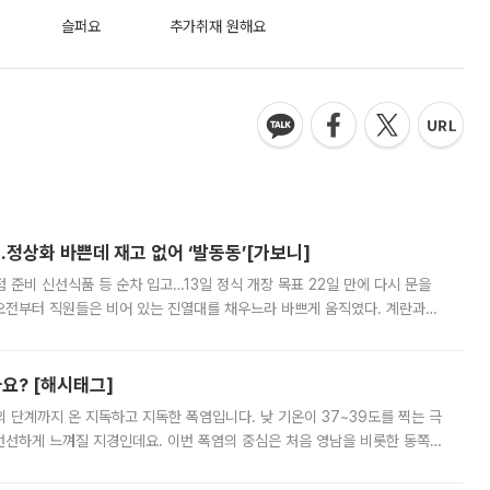
슬퍼요
추가취재 원해요
…정상화 바쁜데 재고 없어 ‘발동동’[가보니]
준비 신선식품 등 순차 입고…13일 정식 개장 목표 22일 만에 다시 문을
오전부터 직원들은 비어 있는 진열대를 채우느라 바쁘게 움직였다. 계란과
리를 잡기 시작했지만, 매장 곳곳엔 여전히 텅 빈 매대가 먼저 눈에 들어왔
까요? [해시태그]
’의 단계까지 온 지독하고 지독한 폭염입니다. 낮 기온이 37~39도를 찍는 극
 선선하게 느껴질 지경인데요. 이번 폭염의 중심은 처음 영남을 비롯한 동쪽
 북서풍이 산맥을 넘어 영남 쪽으로 내려오면서 뜨겁고 건조해졌는데요.