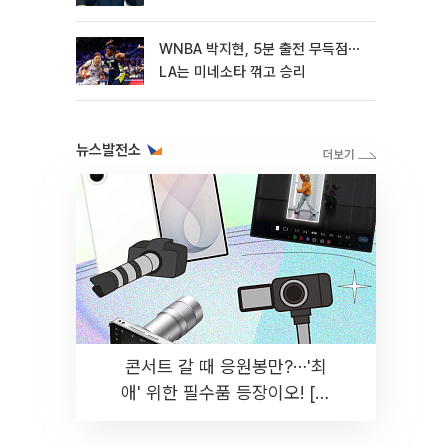
WNBA 박지현, 5분 출전 무득점⋯
LA는 미네소타 꺾고 승리
뉴스발전소
콘서트 갈 때 응원봉만?⋯'최
애' 위한 필수품 등장이오! [솔
드아웃]