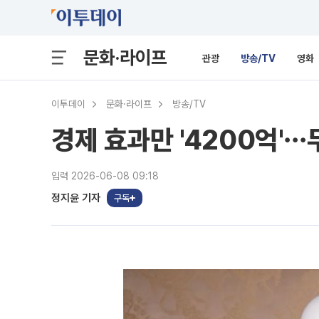
문화·라이프
관광
방송/TV
영화
이투데이
문화·라이프
방송/TV
경제 효과만 '4200억'
입력 2026-06-08 09:18
정지윤 기자
구독