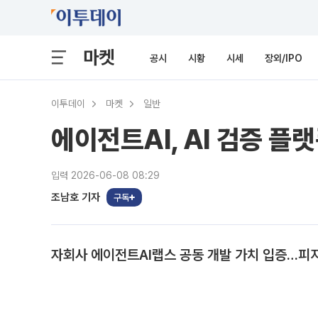
마켓
공시
시황
시세
장외/IPO
이투데이
마켓
일반
에이전트AI, AI 검증 플
입력 2026-06-08 08:29
조남호 기자
구독
자회사 에이전트AI랩스 공동 개발 가치 입증…피지