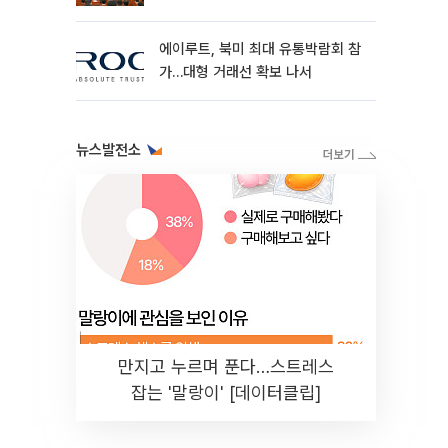
최
에이루트, 북미 최대 유통박람회 참
가…대형 거래선 확보 나서
뉴스발전소
만지고 누르며 푼다…스트레스
잡는 '말랑이' [데이터클립]