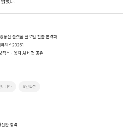
 밝혔다.
 광통신 플랫폼 글로벌 진출 본격화
컴퓨텍스2026]
보틱스ㆍ엣지 AI 비전 공유
엔비디아
#인셉션
흑자전환 총력