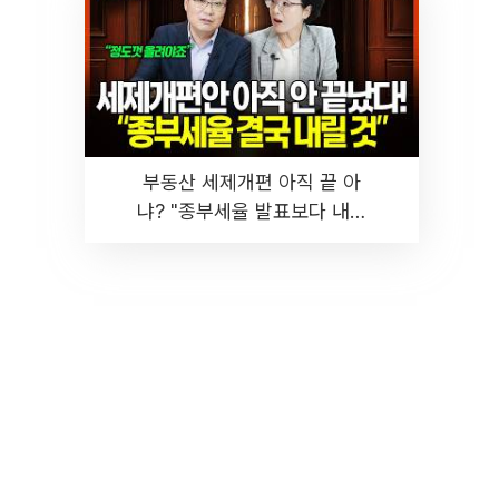
부동산 세제개편 아직 끝 아
냐? "종부세율 발표보다 내릴
것" 장기거주·양도세 전망 I 집
땅지성 I 김인만, 진미윤