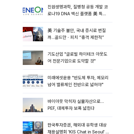
진원생명과학, 질병청 공동 개발 코
로나19 DNA 백신 플랫폼 美 특허
확보
美 기술주 불안, 국내 증시로 번질
까…골드만ㆍ피치 “충격 제한적”
기도산업 "글로벌 하이테크 아웃도
어 전문기업으로 도약할 것"
미래에셋운용 "반도체 투자, 메모리
넘어 밸류체인 전반으로 넓혀야"
바이아웃 막히자 실물자산으로…
PEF, 대체투자 보폭 넓힌다
한국투자증권, 해외대 유학생 대상
채용설명회 'KIS Chat in Seoul' 개