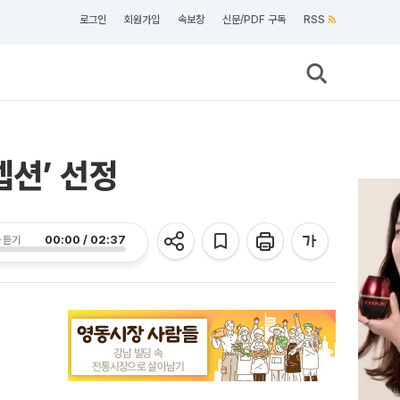
로그인
회원가입
속보창
신문/PDF 구독
RSS
셉션’ 선정
00:00 / 02:37
 듣기