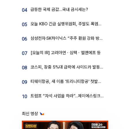
급등한 국제 금값…국내 금시세는?
04
오늘 KBO 긴급 실행위원회, 주말도 폭염취소 될까
05
삼성전자·SK하이닉스 “주주 환원 강화 방안 마련”
06
[오늘의 IR] 고려아연ㆍ심텍ㆍ엘앤에프 등
07
코스피, 장중 5%대 급락에 사이드카 발동…삼성·SK 동반 폭락
08
티웨이항공, 새 이름 '트리니티항공' 첫발…SSC 전략 본격화
09
트럼프 “자석 사업을 하라”…제이에스링크, 비중국 영구자석 공급망 구축 속도
10
최신 영상