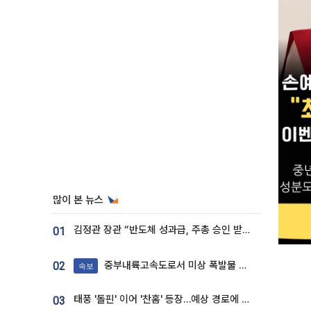
많이 본 뉴스
김정관 장관 “반도체 성과급, 주총 승인 받도록”…상법·자본시장법 개정 시사
01
중부내륙고속도로서 미상 폭발물 발견
02
속보
태풍 '돌핀' 이어 '찬홈' 등장…예상 경로에 한국 '한숨'
03