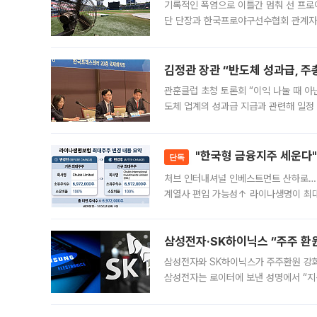
기록적인 폭염으로 이틀간 멈춰 선 프로야
단 단장과 한국프로야구선수협회 관계자가
5일 “최근 전국적으로 폭염이 지속되면
KBO리그와
김정관 장관 “반도체 성과급, 
관훈클럽 초청 토론회 “이익 나눌 때 아
도체 업계의 성과급 지급과 관련해 일정
최근 상법·자본시장법 개정으로 기업 지
"한국형 금융지주 세운다"
단독
처브 인터내셔널 인베스트먼트 산하로…
계열사 편입 가능성↑ 라이나생명이 최
축에 첫발을 내디뎠다. 이번 최대주주 
효
삼성전자·SK하이닉스 “주주 환원
삼성전자와 SK하이닉스가 주주환원 강화 방안 마련에 나설
삼성전자는 로이터에 보낸 성명에서 “지