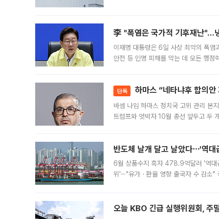
규장 종가보다 29.98% 내린 116만8
규시장과 달
李 "폭염은 국가적 기후재난"…냉
이재명 대통령은 6일 사상 최악의 폭염
안전 등 인명 피해를 막는 데 모든 행
인프라 확충 계획을 내년도 예산안에 반
하마스 “네타냐후 합의안 거
단독
바셈 나임 하마스 정치국 고위 관리 본지
트럼프와 엇박자 10월 총선 앞두고 두 
원회(BOP)와 팔레스타인 무장단체 하마
반도체 날개 달고 날았다⋯'역대급
6월 상품수지 흑자 478.9억달러 '역대
위'⋯"유가ㆍ환율 영향 출국자 수 감소" 
급 수출 호조가 매달 이어지면서 6월 
대 기
오늘 KBO 긴급 실행위원회, 주