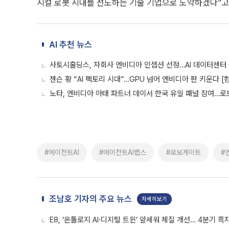
지컬 로봇 시대를 선도하는 기술 기업으로 도약하겠다”고
AI 추천 뉴스
사토시홀딩스, 자회사 엔비디아 인셉션 선정…AI 데이터센터
젠슨 황 “AI 팩토리 시대”…GPU 넘어 엔비디아 판 키운다 [
노타, 엔비디아 아태 파트너 데이서 한국 유일 패널 참여…로
#에이전트AI
#에이전트AI랩스
#로보게이트
#
조남호 기자의 주요 뉴스
자세히보기
E8, ‘온톨로지 AI·디지털 트윈’ 앞세워 체질 개선… 4분기 