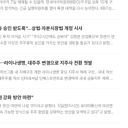
구가 7일 재개될 수 있을까. 한국야구위원회(KBO)가 6일 오후 10개 구
 참석하는 긴급 실행위원회를 열어 폭염 대책을 다시 논의한다. KBO는
서 관람객과 선수단의 안전 위험 상황이 발생했다”며 5∼6일 예정됐던
주총 승인 받도록”…상법·자본시장법 개정 시사
닌 투자 이어갈 시기” “주52시간제도 손봐야” 김정관 산업통상부 장관이 반
 수준 이상은 주주총회 승인을 거치는 방안을 검토할 필요가 있다고 밝혔다.
배구조와 주주권 강화 논의가 이어지는 가운데, 핵심 연구인력에 대한
⋯라이나생명, 대주주 변경으로 지주사 전환 첫발
처브그룹 내 지배구조 개편 라이나생명 중심 지주사 체제 구상…국내 처브
대주주를 처브 인터내셔널 인베스트먼트로 변경하며 국내 금융지주 체제 구
변경은 향후 국내 금융지주사를 설립해 계열 보험사들을 통합 관리하고 경영
 강화 방안 마련”
 것이라고 밝혔다. 5일(현지시간) 로이터통신에 따르면
속 가능한 방식으로 주주 환원을 강화하는 방안을 모색하고 있다”고 밝혔다.
그러면서 자세한 내용은 “조만간 공개할 예정”이라고 덧붙였다. SK하이닉스도 로이터에 전달한 성명에서 “연