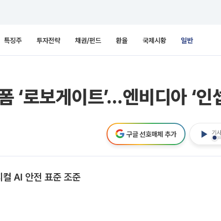
특징주
투자전략
채권/펀드
환율
국제시황
일반
랫폼 ‘로보게이트’…엔비디아 ‘인
기사
구글 선호매체 추가
컬 AI 안전 표준 조준