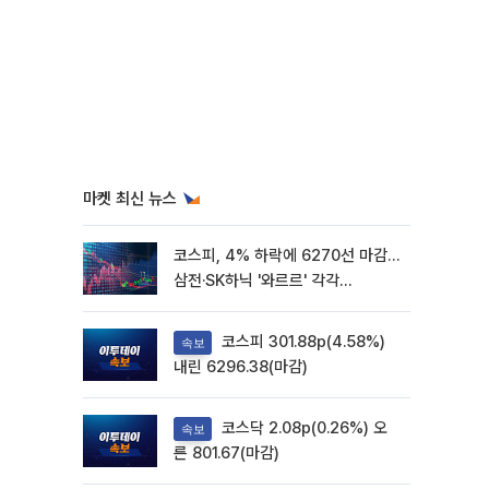
마켓 최신 뉴스
코스피, 4% 하락에 6270선 마감…
삼전·SK하닉 '와르르' 각각
6%·10%대 급락
코스피 301.88p(4.58%)
속보
내린 6296.38(마감)
코스닥 2.08p(0.26%) 오
속보
른 801.67(마감)