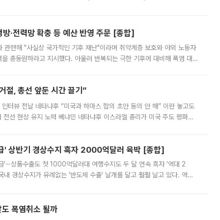
000원에 거래됐다. 거래량은 11주에 불과했으나, 최초 가격 결정이 기존 정
방·전력망 확충 등 예산 반영 주문 [종합]
과 관련해 "사실상 국가적인 기후 재난"이라며 취약계층 보호와 야외 노동자
정력을 총동원하라고 지시했다. 아울러 반복되는 극한 기후에 대비해 폭염 대응
영하는 방안도 검토하라고 주문했다. 이 대통령은 이날 폭염·가뭄 대
절, 총선 앞둔 시간 끌기”
 인터뷰 전날 네타냐후 “미국과 하마스 합의 초안 동의 안 해” 이란 놓고도
개 전선 현상 유지 노력 베냐민 네타냐후 이스라엘 총리가 미국 주도 평화위
스 간 무장해제 합의안을 반대한 지 하루 만에 하마스 정치국 고위 관리
' 상반기 경상수지 흑자 2000억달러 육박 [종합]
급'⋯상품수출도 첫 1000억달러대 여행수지도 두 달 연속 흑자 '역대 2
국내 경상수지가 유례없는 '반도체 수출' 날개를 달고 훨훨 날고 있다. 역대
경상수지 뿐 아니라 상반기 경상수지 흑자도 2000억달러에 근접하며 사상 최
말도 폭염취소 될까