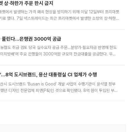
켓 상·하한가 주문 한시 금지
마켓에서 발생하는 가격 왜곡 현상을 방지하기 위해 이달 12일부터 프리마켓
기로 했다. 7일 넥스트레이드는 최근 프리마켓에서 발생한 소량의 상·하한
, 주문 오류로 인한 가격 급등락을 최소화하기 위한 비상 대응방안을 발표
 풀린다…은행권 3000억 공급
리·농협도 취급 검토 당국 실수요자 공급 주문…분양가·필요자금 반영해 한도
에이치방배’에 주요 은행들이 3000억원 규모의 잔금대출을 공급한다. 우리
하고 있어 향후 공급 규모가 늘어날 전망이다. 7일 금융권에 따르면 KB국
od'…8억 도시브랜드, 용산 대통령실 CI 업체가 수행
시 도시브랜드 ‘Busan is Good’ 개발 사업의 수행기관이 윤석열 정부
여했던 디자인 전문업체 피앤(P&)인 것으로 확인됐다. 8억 원이 투입된 부산
 부족과 디자인 정체성 논란에 휩싸였던 만큼, 사업 선정 과정과 결과물에