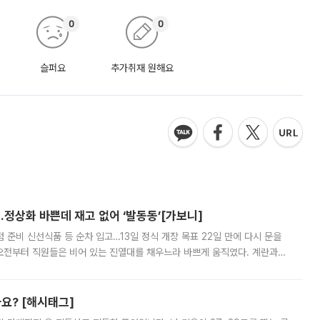
0
0
슬퍼요
추가취재 원해요
…정상화 바쁜데 재고 없어 ‘발동동’[가보니]
준비 신선식품 등 순차 입고…13일 정식 개장 목표 22일 만에 다시 문을
오전부터 직원들은 비어 있는 진열대를 채우느라 바쁘게 움직였다. 계란과
리를 잡기 시작했지만, 매장 곳곳엔 여전히 텅 빈 매대가 먼저 눈에 들어왔
까요? [해시태그]