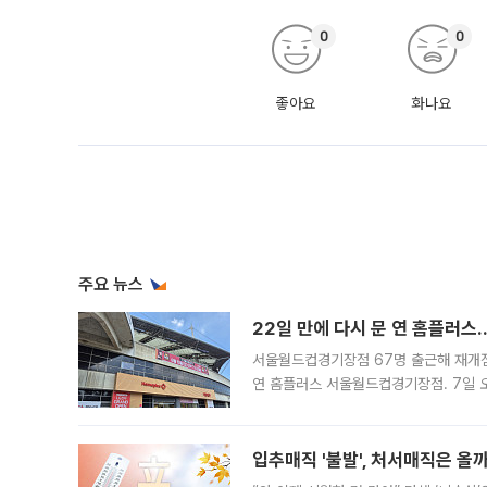
0
0
좋아요
화나요
주요 뉴스
22일 만에 다시 문 연 홈플러스
서울월드컵경기장점 67명 출근해 재개점 
연 홈플러스 서울월드컵경기장점. 7일 
우유, 과일 같은 신선식품이 차근차근 자
입추매직 '불발', 처서매직은 올