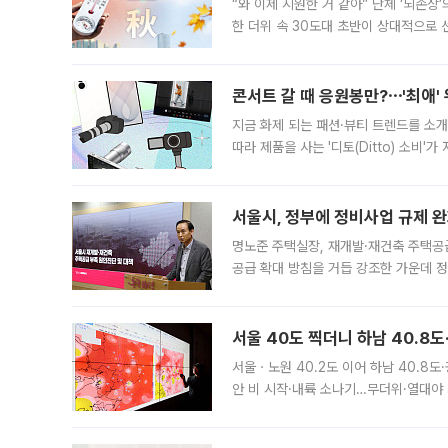
“와 이제 시원한 거 같아” 단체 ‘뇌손상
한 더위 속 30도대 초반이 상대적으로
지역에 있었습니다. 7월 말에는 서풍과
콘서트 갈 때 응원봉만?⋯'최애'
지금 화제 되는 패션·뷰티 트렌드를 소개
따라 제품을 사는 '디토(Ditto) 소비
어디일까요? 아이돌 콘서트 시작을 기다
서울시, 정부에 정비사업 규제 완화
명노준 주택실장, 재개발·재건축 주택공
공급 확대 방침을 거듭 강조한 가운데 정
면 반박하고 나섰다. 명노준 서울시 주택
서울 40도 찍더니 하남 40.8도
서울ㆍ노원 40.2도 이어 하남 40.8도
안 비 시작·내륙 소나기…무더위·열대야 
에서도 40도를 웃도는 기온이 관측됐다
의 극심한