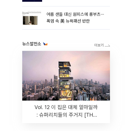
여름 샌들 대신 원피스에 롱부츠⋯
폭염 속 美 뉴욕패션 반란
뉴스발전소
Vol. 12 이 집은 대체 얼마일까
: 슈퍼리치들의 주거지 [THE
RARE]