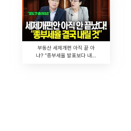
부동산 세제개편 아직 끝 아
냐? "종부세율 발표보다 내릴
것" 장기거주·양도세 전망 I 집
땅지성 I 김인만, 진미윤