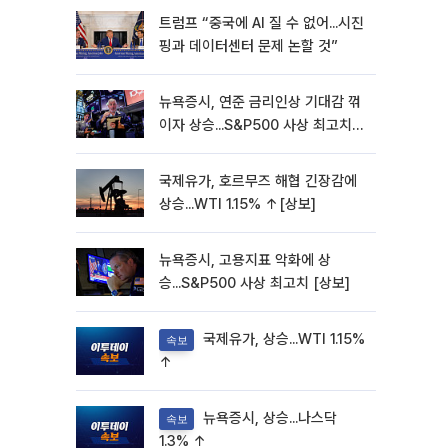
트럼프 “중국에 AI 질 수 없어...시진
핑과 데이터센터 문제 논할 것”
뉴욕증시, 연준 금리인상 기대감 꺾
이자 상승...S&P500 사상 최고치
[종합]
국제유가, 호르무즈 해협 긴장감에
상승...WTI 1.15% ↑[상보]
뉴욕증시, 고용지표 악화에 상
승...S&P500 사상 최고치 [상보]
국제유가, 상승...WTI 1.15%
속보
↑
뉴욕증시, 상승...나스닥
속보
1.3% ↑