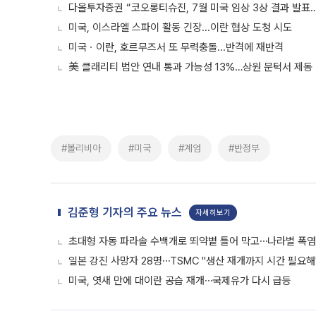
다올투자증권 “코오롱티슈진, 7월 미국 임상 3상 결과 발표…
미국, 이스라엘 스파이 활동 긴장...이란 협상 도청 시도
미국ㆍ이란, 호르무즈서 또 무력충돌...반격에 재반격
美 클래리티 법안 연내 통과 가능성 13%…상원 문턱서 제동
#볼리비아
#미국
#계엄
#반정부
김준형 기자의 주요 뉴스
자세히보기
초대형 자동 파라솔 수백개로 뙤약볕 틀어 막고⋯나라별 폭염
일본 강진 사망자 28명⋯TSMC "생산 재개까지 시간 필요해
미국, 엿새 만에 대이란 공습 재개⋯국제유가 다시 급등