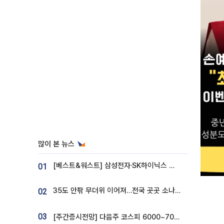
많이 본 뉴스
[베스트&워스트] 삼성전자·SK하이닉스 밀린 한 주…상상인증권은 85% 급등
01
35도 안팎 무더위 이어져…전국 곳곳 소나기 [오늘 날씨]
02
03
[주간증시전망] 다음주 코스피 6000~7000⋯“外人 수급은 정책이 변수”