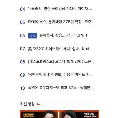
뉴욕증시, 연준 금리인상 기대감 꺾이자 상승...S&P500 사상 최고치 [종합]
04
SK하이닉스, 분기배당 375원 확정…주주환원책 9월로 앞당겨 발표
05
뉴욕증시, 상승...나스닥 1.3% ↑
06
속보
07
美 ‘232조 하이브리드 제재’ 임박…K-태양광, 불확실성 털고 날개 다나
[베스트&워스트] 코스닥 10% 급반등…본느, 최대주주 변경 기대에 270% 폭등
08
'국책은행 3사' 직원들, 다음주 여의도 거리 나서는 까닭은
09
폭염에 폭우까지⋯낮 최고 37도ㆍ동해안 강한 비 [날씨]
10
최신 영상