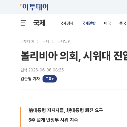
국제
국제경제
국제일반
미국
중국
이투데이
국제
국제일반
볼리비아 의회, 시위대 진
입력 2026-06-08 08:25
김준형 기자
구독
前대통령 지지자들, 現대통령 퇴진 요구
5주 넘게 반정부 시위 지속