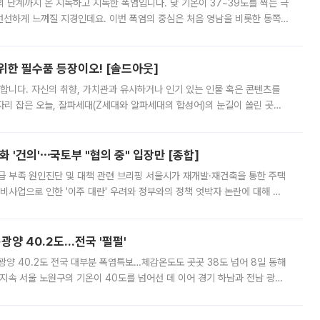
’의 단계까지 온 지독하고 지독한 폭염입니다. 낮 기온이 37~39도를 찍는 극
 선선하게 느껴질 지경인데요. 이번 폭염의 중심은 처음 영남을 비롯한 동쪽
 북서풍이 산맥을 넘어 영남 쪽으로 내려오면서 뜨겁고 건조해졌는데요.
 위한 필수품 등장이오! [솔드아웃]
합니다. 자신의 취향, 가치관과 유사하거나 인기 있는 인물 혹은 콘텐츠를
'가 자리 잡은 오늘, 잘파세대(Z세대와 알파세대의 합성어)의 눈길이 쏠린 곳은
리는 공연장. 응원봉만큼이나 눈에 띄는 게 있습니다. 공연이 시작되기
 '건의'⋯국토부 "협의 중" 입장만 [종합]
급 부족 원인진단 및 대책 관련 브리핑 서울시가 재개발·재건축을 통한 주택
비사업으로 인한 '이주 대란' 우려와 정부와의 정책 엇박자 논란에 대해 정
실장은 2031년까지 31만 가구 착공 목표에 차질이 없다는 입장이나,
·광양 40.2도…전국 '펄펄'
·광양 40.2도 전국 대부분 폭염특보…체감온도도 곳곳 38도 넘어 8일 동해
지속 서울 노원구의 기온이 40도를 넘어선 데 이어 경기 하남과 전남 광양
. 전국 대부분 지역에 폭염특보가 내려진 가운데 곳곳에서 39~40도 안팎