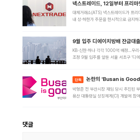
넥스트레이드, 12일부터 프리마
대체거래소(ATS) 넥스트레이드가 프리
내 상·하한가 주문을 한시적으로 금지하
가 체결 사례와 관련해 설명자료를 내고
9월 입주 디에이치방배 잔금대출
KB·신한·하나 각각 1000억 배정…우
조정 9월 입주를 앞둔 서울 서초구 ‘디
은행과 NH농협은행도 대출 취급을 검토
민은행
논란의 'Busan is Go
단독
박형준 전 부산시장 재임 당시 추진된 부산
용산 대통령실 상징체계(CI) 개발에 참
도시브랜드 사업이 공개 이후 시민 공감
댓글