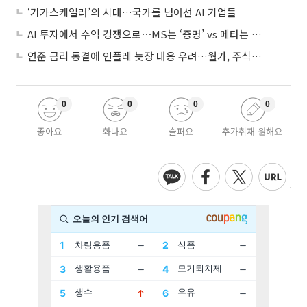
‘기가스케일러’의 시대…국가를 넘어선 AI 기업들
AI 투자에서 수익 경쟁으로⋯MS는 ‘증명’ vs 메타는 ‘숙제’
연준 금리 동결에 인플레 늦장 대응 우려…월가, 주식도 채권도 던졌다
0
0
0
0
좋아요
화나요
슬퍼요
추가취재 원해요