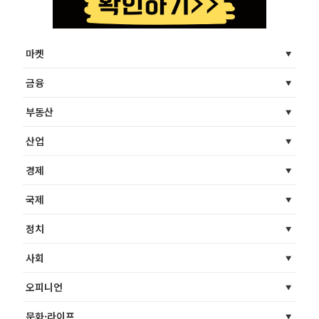
마켓
금융
부동산
산업
경제
국제
정치
사회
오피니언
문화·라이프