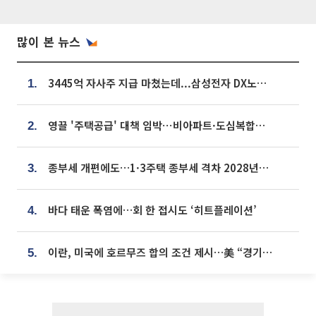
많이 본 뉴스
3445억 자사주 지급 마쳤는데...삼성전자 DX노조, 뒤늦은 '떼쓰기 집회'
1.
영끌 '주택공급' 대책 임박⋯비아파트·도심복합까지 총동원
2.
종부세 개편에도…1·3주택 종부세 격차 2028년부터 확대
3.
바다 태운 폭염에…회 한 접시도 ‘히트플레이션’
4.
이란, 미국에 호르무즈 합의 조건 제시…美 “경기 아직 안 끝나” [종합]
5.