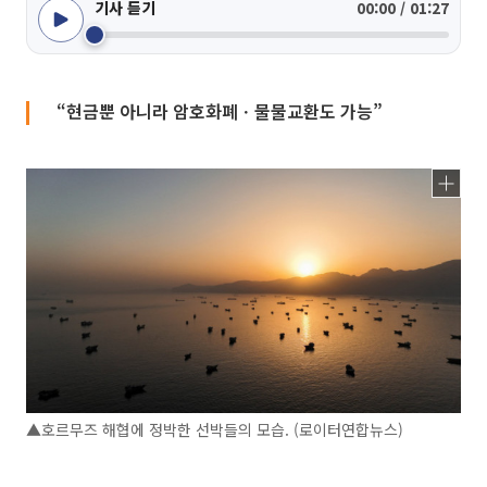
기사 듣기
00:00 / 01:27
“현금뿐 아니라 암호화폐ㆍ물물교환도 가능”
▲호르무즈 해협에 정박한 선박들의 모습. (로이터연합뉴스)