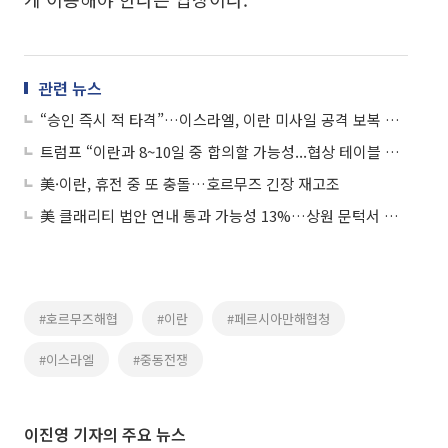
관련 뉴스
“승인 즉시 적 타격”…이스라엘, 이란 미사일 공격 보복 채비 완료
트럼프 “이란과 8~10일 중 합의할 가능성...협상 테이블 돌아오라”
美·이란, 휴전 중 또 충돌…호르무즈 긴장 재고조
美 클래리티 법안 연내 통과 가능성 13%…상원 문턱서 제동
#호르무즈해협
#이란
#페르시아만해협청
#이스라엘
#중동전쟁
이진영 기자의 주요 뉴스