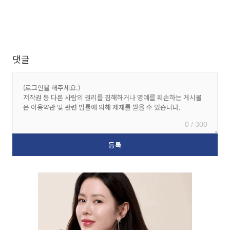
댓글
0 / 300