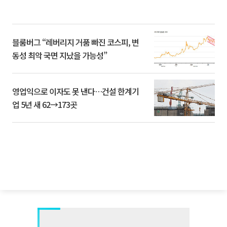
블룸버그 “레버리지 거품 빠진 코스피, 변
동성 최악 국면 지났을 가능성”
영업익으로 이자도 못 낸다…건설 한계기
업 5년 새 62→173곳